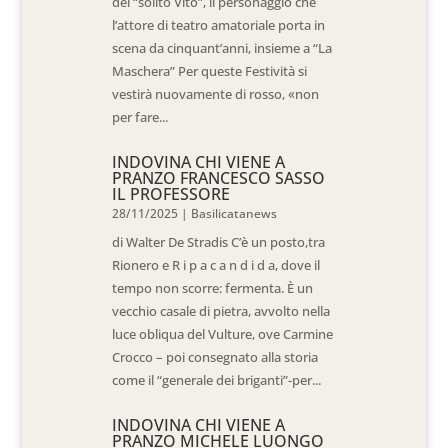
del “solito Vito”, il personaggio che
l’attore di teatro amatoriale porta in
scena da cinquant’anni, insieme a “La
Maschera” Per queste Festività si
vestirà nuovamente di rosso, «non
per fare...
INDOVINA CHI VIENE A
PRANZO FRANCESCO SASSO
IL PROFESSORE
28/11/2025
|
Basilicatanews
di Walter De Stradis C’è un posto,tra
Rionero e R i p a c a n d i d a, dove il
tempo non scorre: fermenta. È un
vecchio casale di pietra, avvolto nella
luce obliqua del Vulture, ove Carmine
Crocco – poi consegnato alla storia
come il “generale dei briganti”-per...
INDOVINA CHI VIENE A
PRANZO MICHELE LUONGO