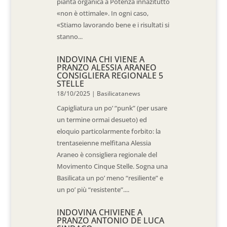
pianta organica a Potenza innazitutto
«non è ottimale». In ogni caso,
«Stiamo lavorando bene e i risultati si
stanno...
INDOVINA CHI VIENE A
PRANZO ALESSIA ARANEO
CONSIGLIERA REGIONALE 5
STELLE
18/10/2025
|
Basilicatanews
Capigliatura un po’ “punk” (per usare
un termine ormai desueto) ed
eloquio particolarmente forbito: la
trentaseienne melfitana Alessia
Araneo è consigliera regionale del
Movimento Cinque Stelle. Sogna una
Basilicata un po’ meno “resiliente” e
un po’ più “resistente”....
INDOVINA CHIVIENE A
PRANZO ANTONIO DE LUCA