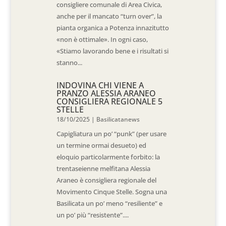
consigliere comunale di Area Civica,
anche per il mancato “turn over”, la
pianta organica a Potenza innazitutto
«non è ottimale». In ogni caso,
«Stiamo lavorando bene e i risultati si
stanno...
INDOVINA CHI VIENE A
PRANZO ALESSIA ARANEO
CONSIGLIERA REGIONALE 5
STELLE
18/10/2025
|
Basilicatanews
Capigliatura un po’ “punk” (per usare
un termine ormai desueto) ed
eloquio particolarmente forbito: la
trentaseienne melfitana Alessia
Araneo è consigliera regionale del
Movimento Cinque Stelle. Sogna una
Basilicata un po’ meno “resiliente” e
un po’ più “resistente”....