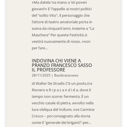
«Ma datela ‘na mano a ‘sti poveri
giovani!» E’ l’appello ai nostri politici
del “solito Vito”, il personaggio che
l’attore di teatro amatoriale porta in
scena da cinquant’anni, insieme a “La
Maschera” Per queste Festività si
vestirà nuovamente di rosso, «non
per fare...
INDOVINA CHI VIENE A
PRANZO FRANCESCO SASSO
IL PROFESSORE
28/11/2025
|
Basilicatanews
di Walter De Stradis C’è un posto,tra
Rionero e R i p a c a n d i d a, dove il
tempo non scorre: fermenta. È un
vecchio casale di pietra, avvolto nella
luce obliqua del Vulture, ove Carmine
Crocco – poi consegnato alla storia
come il “generale dei briganti”-per...