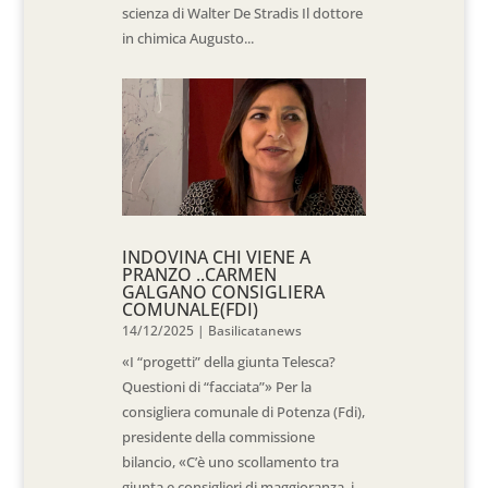
scienza di Walter De Stradis Il dottore
in chimica Augusto...
INDOVINA CHI VIENE A
PRANZO ..CARMEN
GALGANO CONSIGLIERA
COMUNALE(FDI)
14/12/2025
|
Basilicatanews
«I “progetti” della giunta Telesca?
Questioni di “facciata”» Per la
consigliera comunale di Potenza (Fdi),
presidente della commissione
bilancio, «C’è uno scollamento tra
giunta e consiglieri di maggioranza, i