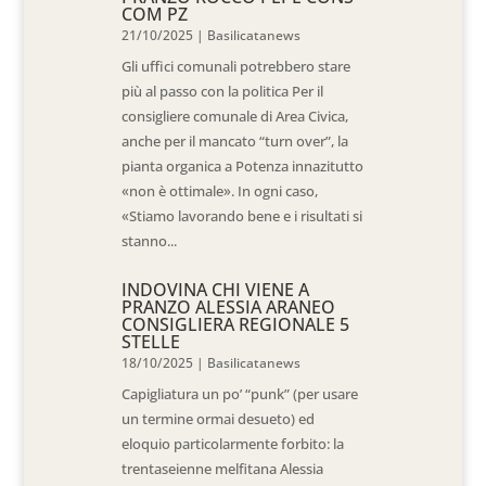
COM PZ
21/10/2025
|
Basilicatanews
Gli uffici comunali potrebbero stare
più al passo con la politica Per il
consigliere comunale di Area Civica,
anche per il mancato “turn over”, la
pianta organica a Potenza innazitutto
«non è ottimale». In ogni caso,
«Stiamo lavorando bene e i risultati si
stanno...
INDOVINA CHI VIENE A
PRANZO ALESSIA ARANEO
CONSIGLIERA REGIONALE 5
STELLE
18/10/2025
|
Basilicatanews
Capigliatura un po’ “punk” (per usare
un termine ormai desueto) ed
eloquio particolarmente forbito: la
trentaseienne melfitana Alessia