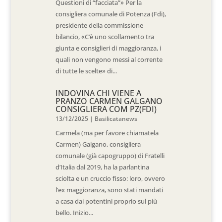
Questioni di “facciata”» Per la
consigliera comunale di Potenza (Fdi),
presidente della commissione
bilancio, «C’è uno scollamento tra
giunta e consiglieri di maggioranza, i
quali non vengono messi al corrente
di tutte le scelte» di...
INDOVINA CHI VIENE A
PRANZO CARMEN GALGANO
CONSIGLIERA COM PZ(FDI)
13/12/2025
|
Basilicatanews
Carmela (ma per favore chiamatela
Carmen) Galgano, consigliera
comunale (già capogruppo) di Fratelli
d’Italia dal 2019, ha la parlantina
sciolta e un cruccio fisso: loro, ovvero
l’ex maggioranza, sono stati mandati
a casa dai potentini proprio sul più
bello. Inizio...