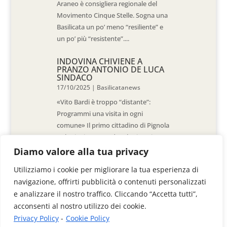
Araneo è consigliera regionale del
Movimento Cinque Stelle. Sogna una
Basilicata un po’ meno “resiliente” e
un po’ più “resistente”....
INDOVINA CHIVIENE A
PRANZO ANTONIO DE LUCA
SINDACO
17/10/2025
|
Basilicatanews
«Vito Bardi è troppo “distante”:
Programmi una visita in ogni
comune» Il primo cittadino di Pignola
«L’ho invitato a vedere la situazione
al Pantano, ma non è venuto. La
Diamo valore alla tua privacy
sensazione è che -come sindaci-
Utilizziamo i cookie per migliorare la tua esperienza di
siamo lasciati a noi stessi» di Walter
navigazione, offrirti pubblicità o contenuti personalizzati
De Stradis In...
e analizzare il nostro traffico. Cliccando “Accetta tutti”,
acconsenti al nostro utilizzo dei cookie.
Privacy Policy
-
Cookie Policy