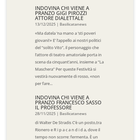
INDOVINA CHI VIENE A
PRANZO GIGI PIROZZI
ATTORE DIALETTALE
13/12/2025
|
Basilicatanews
«Ma datela ‘na mano a ‘sti poveri
giovani!» E’ l’appello ai nostri politici
del “solito Vito”, il personaggio che
l’attore di teatro amatoriale porta in
scena da cinquant’anni, insieme a “La
Maschera” Per queste Festività si
vestirà nuovamente di rosso, «non
per fare...
INDOVINA CHI VIENE A
PRANZO FRANCESCO SASSO
IL PROFESSORE
28/11/2025
|
Basilicatanews
di Walter De Stradis C’è un posto,tra
Rionero e R i p a c a n d i d a, dove il
tempo non scorre: fermenta. È un