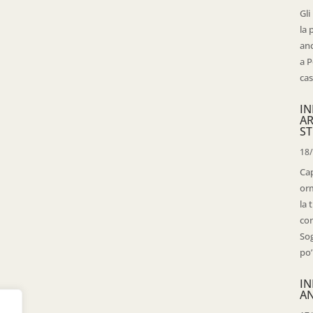
Gli
la 
anc
a P
cas
IN
AR
ST
18
Cap
orm
la 
con
Sog
po’
IN
AN