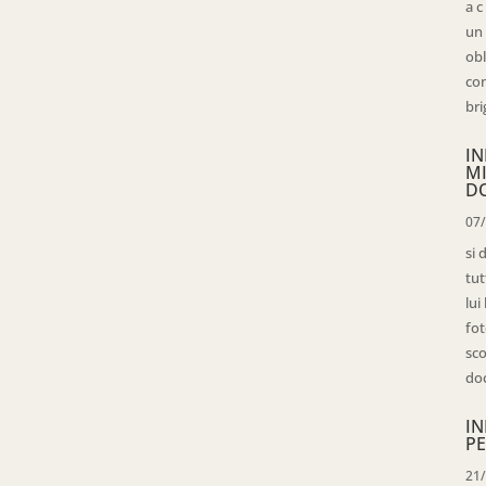
a c
un 
obl
con
bri
IN
M
D
07
si 
tut
lui
fot
sco
doc
IN
PE
21