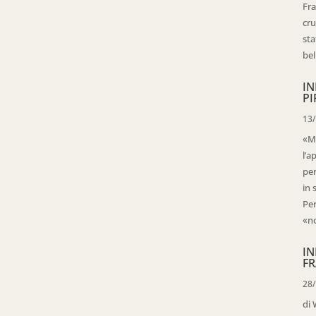
Fra
cru
sta
bell
IN
PI
13
«Ma
l’a
per
in 
Per
«no
IN
FR
28
di 