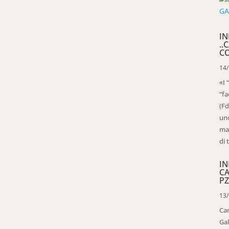
IN
..
C
14
«I 
“fa
(Fd
uno
mag
di 
IN
C
PZ
13
Ca
Gal