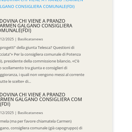
DOVINA CHI VIENE A PRANZO
CARMEN GALGANO CONSIGLIERA
OMUNALE(FDI)
/12/2025
|
Basilicatanews
“progetti” della giunta Telesca? Questioni di
cciata”» Per la consigliera comunale di Potenza
i), presidente della commissione bilancio, «C’è
 scollamento tra giunta e consiglieri di
gioranza, i quali non vengono messi al corrente
tutte le scelte» di...
DOVINA CHI VIENE A PRANZO
ARMEN GALGANO CONSIGLIERA COM
(FDI)
/12/2025
|
Basilicatanews
rmela (ma per favore chiamatela Carmen)
gano, consigliera comunale (già capogruppo) di