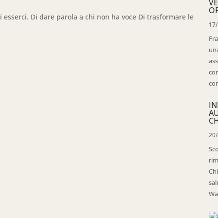
VE
OP
i esserci. Di dare parola a chi non ha voce Di trasformare le
17
Fra
una
ass
con
con
IN
A
CH
20
Sco
rim
Chi
sal
Wal