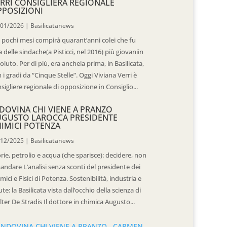
RRI CONSIGLIERA REGIONALE
POSIZIONI
/01/2026
|
Basilicatanews
 pochi mesi compirà quarant’anni colei che fu
 delle sindache(a Pisticci, nel 2016) più giovaniin
oluto. Per di più, era anchela prima, in Basilicata,
 i gradi da “Cinque Stelle”. Oggi Viviana Verri è
sigliere regionale di opposizione in Consiglio...
DOVINA CHI VIENE A PRANZO
UGUSTO LAROCCA PRESIDENTE
IMICI POTENZA
/12/2025
|
Basilicatanews
rie, petrolio e acqua (che sparisce): decidere, non
andare L’analisi senza sconti del presidente dei
mici e Fisici di Potenza. Sostenibilità, industria e
ute: la Basilicata vista dall’occhio della scienza di
ter De Stradis Il dottore in chimica Augusto...