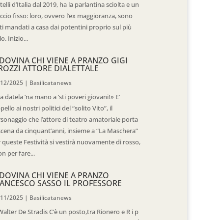
telli d’Italia dal 2019, ha la parlantina sciolta e un
ccio fisso: loro, ovvero l’ex maggioranza, sono
ti mandati a casa dai potentini proprio sul più
o. Inizio...
DOVINA CHI VIENE A PRANZO GIGI
ROZZI ATTORE DIALETTALE
/12/2025
|
Basilicatanews
 datela ‘na mano a ‘sti poveri giovani!» E’
ppello ai nostri politici del “solito Vito”, il
sonaggio che l’attore di teatro amatoriale porta
scena da cinquant’anni, insieme a “La Maschera”
 queste Festività si vestirà nuovamente di rosso,
n per fare...
DOVINA CHI VIENE A PRANZO
ANCESCO SASSO IL PROFESSORE
/11/2025
|
Basilicatanews
Walter De Stradis C’è un posto,tra Rionero e R i p