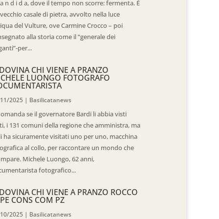
 a n d i d a, dove il tempo non scorre: fermenta. È
vecchio casale di pietra, avvolto nella luce
iqua del Vulture, ove Carmine Crocco – poi
segnato alla storia come il “generale dei
ganti”-per...
DOVINA CHI VIENE A PRANZO
ICHELE LUONGO FOTOGRAFO
OCUMENTARISTA
/11/2025
|
Basilicatanews
domanda se il governatore Bardi li abbia visti
ti, i 131 comuni della regione che amministra, ma
 li ha sicuramente visitati uno per uno, macchina
ografica al collo, per raccontare un mondo che
mpare. Michele Luongo, 62 anni,
umentarista fotografico...
DOVINA CHI VIENE A PRANZO ROCCO
PE CONS COM PZ
/10/2025
|
Basilicatanews