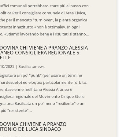
 uffici comunali potrebbero stare più al passo con
politica Per il consigliere comunale di Area Civica,
he per il mancato “turn over”, la pianta organica
otenza innazitutto «non è ottimale». In ogni
o, «Stiamo lavorando bene e i risultati si stanno...
DOVINA CHI VIENE A PRANZO ALESSIA
ANEO CONSIGLIERA REGIONALE 5
ELLE
/10/2025
|
Basilicatanews
igliatura un po’ “punk” (per usare un termine
ai desueto) ed eloquio particolarmente forbito:
trentaseienne melfitana Alessia Araneo è
sigliera regionale del Movimento Cinque Stelle.
na una Basilicata un po’ meno “resiliente” e un
 più “resistente”....
DOVINA CHIVIENE A PRANZO
TONIO DE LUCA SINDACO