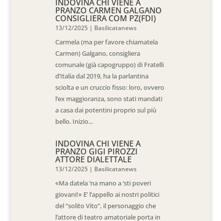
INDOVINA CHI VIENE A
PRANZO CARMEN GALGANO
CONSIGLIERA COM PZ(FDI)
13/12/2025
|
Basilicatanews
Carmela (ma per favore chiamatela
Carmen) Galgano, consigliera
comunale (già capogruppo) di Fratelli
d’Italia dal 2019, ha la parlantina
sciolta e un cruccio fisso: loro, ovvero
l’ex maggioranza, sono stati mandati
a casa dai potentini proprio sul più
bello. Inizio...
INDOVINA CHI VIENE A
PRANZO GIGI PIROZZI
ATTORE DIALETTALE
13/12/2025
|
Basilicatanews
«Ma datela ‘na mano a ‘sti poveri
giovani!» E’ l’appello ai nostri politici
del “solito Vito”, il personaggio che
l’attore di teatro amatoriale porta in