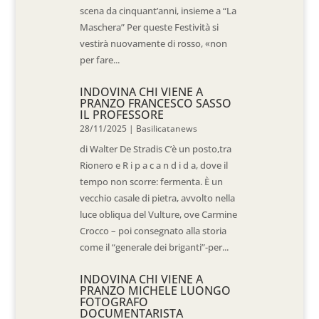
scena da cinquant’anni, insieme a “La
Maschera” Per queste Festività si
vestirà nuovamente di rosso, «non
per fare...
INDOVINA CHI VIENE A
PRANZO FRANCESCO SASSO
IL PROFESSORE
28/11/2025
|
Basilicatanews
di Walter De Stradis C’è un posto,tra
Rionero e R i p a c a n d i d a, dove il
tempo non scorre: fermenta. È un
vecchio casale di pietra, avvolto nella
luce obliqua del Vulture, ove Carmine
Crocco – poi consegnato alla storia
come il “generale dei briganti”-per...
INDOVINA CHI VIENE A
PRANZO MICHELE LUONGO
FOTOGRAFO
DOCUMENTARISTA