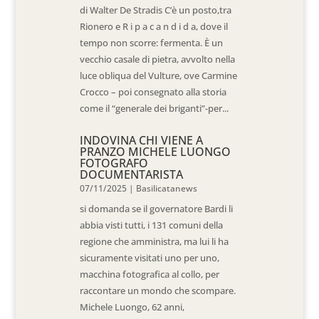
di Walter De Stradis C’è un posto,tra
Rionero e R i p a c a n d i d a, dove il
tempo non scorre: fermenta. È un
vecchio casale di pietra, avvolto nella
luce obliqua del Vulture, ove Carmine
Crocco – poi consegnato alla storia
come il “generale dei briganti”-per...
INDOVINA CHI VIENE A
PRANZO MICHELE LUONGO
FOTOGRAFO
DOCUMENTARISTA
07/11/2025
|
Basilicatanews
si domanda se il governatore Bardi li
abbia visti tutti, i 131 comuni della
regione che amministra, ma lui li ha
sicuramente visitati uno per uno,
macchina fotografica al collo, per
raccontare un mondo che scompare.
Michele Luongo, 62 anni,