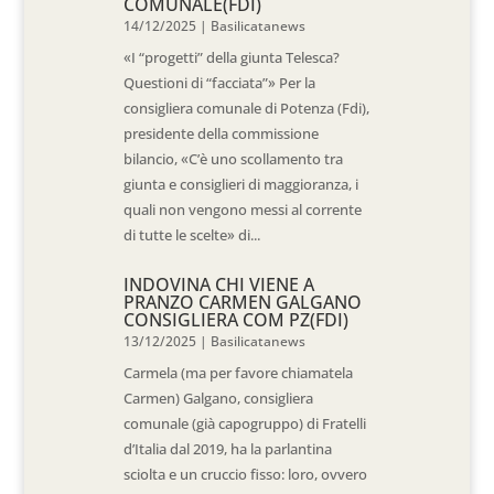
COMUNALE(FDI)
14/12/2025
|
Basilicatanews
«I “progetti” della giunta Telesca?
Questioni di “facciata”» Per la
consigliera comunale di Potenza (Fdi),
presidente della commissione
bilancio, «C’è uno scollamento tra
giunta e consiglieri di maggioranza, i
quali non vengono messi al corrente
di tutte le scelte» di...
INDOVINA CHI VIENE A
PRANZO CARMEN GALGANO
CONSIGLIERA COM PZ(FDI)
13/12/2025
|
Basilicatanews
Carmela (ma per favore chiamatela
Carmen) Galgano, consigliera
comunale (già capogruppo) di Fratelli
d’Italia dal 2019, ha la parlantina
sciolta e un cruccio fisso: loro, ovvero