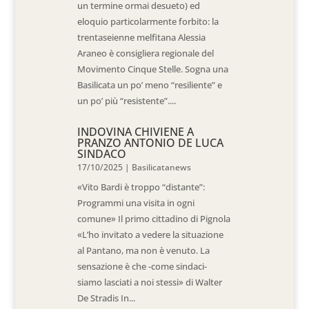
un termine ormai desueto) ed
eloquio particolarmente forbito: la
trentaseienne melfitana Alessia
Araneo è consigliera regionale del
Movimento Cinque Stelle. Sogna una
Basilicata un po’ meno “resiliente” e
un po’ più “resistente”....
INDOVINA CHIVIENE A
PRANZO ANTONIO DE LUCA
SINDACO
17/10/2025
|
Basilicatanews
«Vito Bardi è troppo “distante”:
Programmi una visita in ogni
comune» Il primo cittadino di Pignola
«L’ho invitato a vedere la situazione
al Pantano, ma non è venuto. La
sensazione è che -come sindaci-
siamo lasciati a noi stessi» di Walter
De Stradis In...