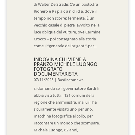
di Walter De Stradis C’è un posto,tra
Rionero e R i p a c a n d i d a, dove il
tempo non scorre: fermenta. È un
vecchio casale di pietra, avvolto nella
luce obliqua del Vulture, ove Carmine
Crocco – poi consegnato alla storia
come il “generale dei briganti”-per...
INDOVINA CHI VIENE A
PRANZO MICHELE LUONGO
FOTOGRAFO
DOCUMENTARISTA
07/11/2025
|
Basilicatanews
si domanda se il governatore Bardi li
abbia visti tutti, i 131 comuni della
regione che amministra, ma lui li ha
sicuramente visitati uno per uno,
macchina fotografica al collo, per
raccontare un mondo che scompare.
Michele Luongo, 62 anni,