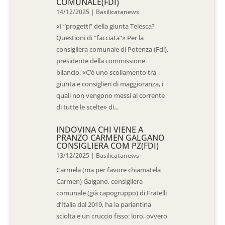
COMUNALE(FDI)
14/12/2025
|
Basilicatanews
«I “progetti” della giunta Telesca?
Questioni di “facciata”» Per la
consigliera comunale di Potenza (Fdi),
presidente della commissione
bilancio, «C’è uno scollamento tra
giunta e consiglieri di maggioranza, i
quali non vengono messi al corrente
di tutte le scelte» di...
INDOVINA CHI VIENE A
PRANZO CARMEN GALGANO
CONSIGLIERA COM PZ(FDI)
13/12/2025
|
Basilicatanews
Carmela (ma per favore chiamatela
Carmen) Galgano, consigliera
comunale (già capogruppo) di Fratelli
d’Italia dal 2019, ha la parlantina
sciolta e un cruccio fisso: loro, ovvero