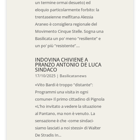
un termine ormai desueto) ed
eloquio particolarmente forbito: la
trentaseienne melfitana Alessia
Araneo è consigliera regionale del
Movimento Cinque Stelle. Sogna una
Basilicata un po’ meno “resiliente” e
un po’ più “resistente”....
INDOVINA CHIVIENE A
PRANZO ANTONIO DE LUCA
SINDACO
17/10/2025
|
Basilicatanews
«Vito Bardi è troppo “distante”:
Programmi una visita in ogni
comune» Il primo cittadino di Pignola
«L’ho invitato a vedere la situazione
al Pantano, ma non è venuto. La
sensazione è che -come sindaci-
siamo lasciati a noi stessi» di Walter
De Stradis In...