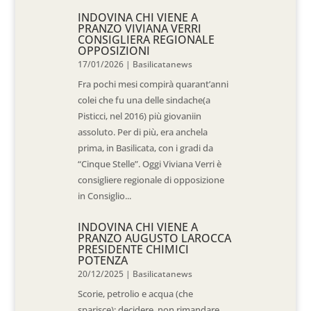
INDOVINA CHI VIENE A
PRANZO VIVIANA VERRI
CONSIGLIERA REGIONALE
OPPOSIZIONI
17/01/2026
|
Basilicatanews
Fra pochi mesi compirà quarant’anni
colei che fu una delle sindache(a
Pisticci, nel 2016) più giovaniin
assoluto. Per di più, era anchela
prima, in Basilicata, con i gradi da
“Cinque Stelle”. Oggi Viviana Verri è
consigliere regionale di opposizione
in Consiglio...
INDOVINA CHI VIENE A
PRANZO AUGUSTO LAROCCA
PRESIDENTE CHIMICI
POTENZA
20/12/2025
|
Basilicatanews
Scorie, petrolio e acqua (che
sparisce): decidere, non rimandare