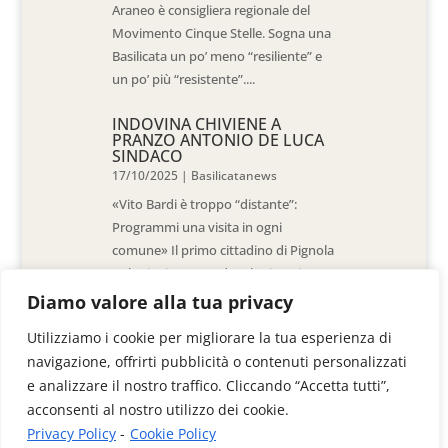
Araneo è consigliera regionale del
Movimento Cinque Stelle. Sogna una
Basilicata un po’ meno “resiliente” e
un po’ più “resistente”....
INDOVINA CHIVIENE A
PRANZO ANTONIO DE LUCA
SINDACO
17/10/2025
|
Basilicatanews
«Vito Bardi è troppo “distante”:
Programmi una visita in ogni
comune» Il primo cittadino di Pignola
«L’ho invitato a vedere la situazione
al Pantano, ma non è venuto. La
Diamo valore alla tua privacy
sensazione è che -come sindaci-
Utilizziamo i cookie per migliorare la tua esperienza di
siamo lasciati a noi stessi» di Walter
navigazione, offrirti pubblicità o contenuti personalizzati
De Stradis In...
e analizzare il nostro traffico. Cliccando “Accetta tutti”,
acconsenti al nostro utilizzo dei cookie.
Privacy Policy
-
Cookie Policy