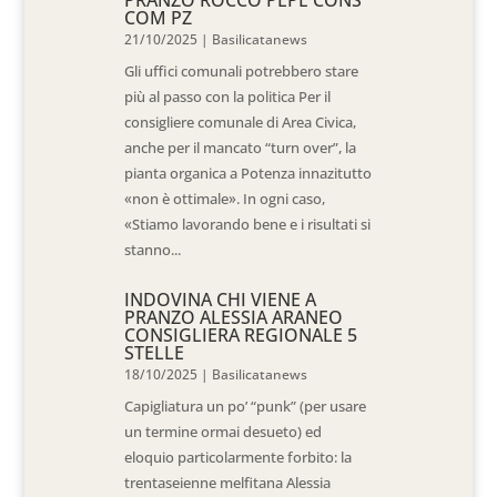
COM PZ
21/10/2025
|
Basilicatanews
Gli uffici comunali potrebbero stare
più al passo con la politica Per il
consigliere comunale di Area Civica,
anche per il mancato “turn over”, la
pianta organica a Potenza innazitutto
«non è ottimale». In ogni caso,
«Stiamo lavorando bene e i risultati si
stanno...
INDOVINA CHI VIENE A
PRANZO ALESSIA ARANEO
CONSIGLIERA REGIONALE 5
STELLE
18/10/2025
|
Basilicatanews
Capigliatura un po’ “punk” (per usare
un termine ormai desueto) ed
eloquio particolarmente forbito: la
trentaseienne melfitana Alessia