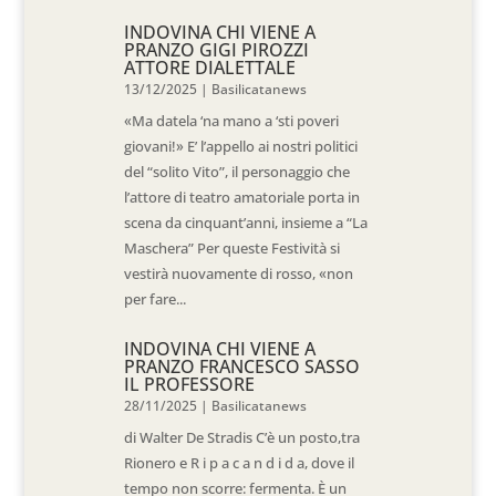
INDOVINA CHI VIENE A
PRANZO GIGI PIROZZI
ATTORE DIALETTALE
13/12/2025
|
Basilicatanews
«Ma datela ‘na mano a ‘sti poveri
giovani!» E’ l’appello ai nostri politici
del “solito Vito”, il personaggio che
l’attore di teatro amatoriale porta in
scena da cinquant’anni, insieme a “La
Maschera” Per queste Festività si
vestirà nuovamente di rosso, «non
per fare...
INDOVINA CHI VIENE A
PRANZO FRANCESCO SASSO
IL PROFESSORE
28/11/2025
|
Basilicatanews
di Walter De Stradis C’è un posto,tra
Rionero e R i p a c a n d i d a, dove il
tempo non scorre: fermenta. È un