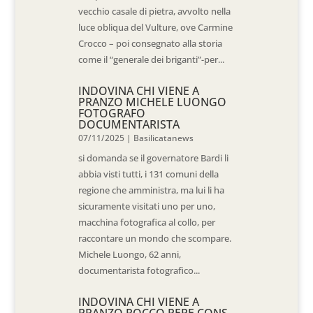
vecchio casale di pietra, avvolto nella
luce obliqua del Vulture, ove Carmine
Crocco – poi consegnato alla storia
come il “generale dei briganti”-per...
INDOVINA CHI VIENE A
PRANZO MICHELE LUONGO
FOTOGRAFO
DOCUMENTARISTA
07/11/2025
|
Basilicatanews
si domanda se il governatore Bardi li
abbia visti tutti, i 131 comuni della
regione che amministra, ma lui li ha
sicuramente visitati uno per uno,
macchina fotografica al collo, per
raccontare un mondo che scompare.
Michele Luongo, 62 anni,
documentarista fotografico...
INDOVINA CHI VIENE A
PRANZO ROCCO PEPE CONS