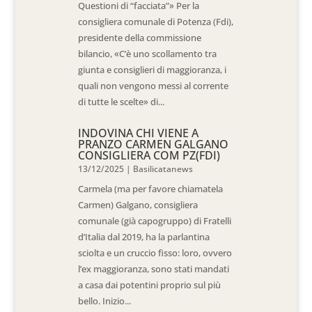
Questioni di “facciata”» Per la
consigliera comunale di Potenza (Fdi),
presidente della commissione
bilancio, «C’è uno scollamento tra
giunta e consiglieri di maggioranza, i
quali non vengono messi al corrente
di tutte le scelte» di...
INDOVINA CHI VIENE A
PRANZO CARMEN GALGANO
CONSIGLIERA COM PZ(FDI)
13/12/2025
|
Basilicatanews
Carmela (ma per favore chiamatela
Carmen) Galgano, consigliera
comunale (già capogruppo) di Fratelli
d’Italia dal 2019, ha la parlantina
sciolta e un cruccio fisso: loro, ovvero
l’ex maggioranza, sono stati mandati
a casa dai potentini proprio sul più
bello. Inizio...