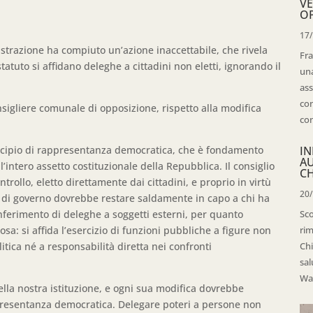
VE
OP
17
strazione ha compiuto un’azione inaccettabile, che rivela
Fra
tatuto si affidano deleghe a cittadini non eletti, ignorando il
una
ass
con
nsigliere comunale di opposizione, rispetto alla modifica
con
ncipio di rappresentanza democratica, che è fondamento
IN
A
intero assetto costituzionale della Repubblica. Il consiglio
CH
ntrollo, eletto direttamente dai cittadini, e proprio in virtù
20
 di governo dovrebbe restare saldamente in capo a chi ha
onferimento di deleghe a soggetti esterni, per quanto
Sco
sa: si affida l’esercizio di funzioni pubbliche a figure non
rim
litica né a responsabilità diretta nei confronti
Chi
sal
Wal
lla nostra istituzione, e ogni sua modifica dovrebbe
appresentanza democratica. Delegare poteri a persone non