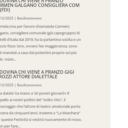
DOVINA CHI VIENE A PRANZO
ARMEN GALGANO CONSIGLIERA COM
(FDI)
/12/2025
|
Basilicatanews
rmela (ma per favore chiamatela Carmen)
gano, consigliera comunale (già capogruppo) di
telli d’Italia dal 2019, ha la parlantina sciolta e un
ccio fisso: loro, ovvero l’ex maggioranza, sono
ti mandati a casa dai potentini proprio sul più
o. Inizio...
DOVINA CHI VIENE A PRANZO GIGI
ROZZI ATTORE DIALETTALE
/12/2025
|
Basilicatanews
 datela ‘na mano a ‘sti poveri giovani!» E’
ppello ai nostri politici del “solito Vito”, il
sonaggio che l’attore di teatro amatoriale porta
scena da cinquant’anni, insieme a “La Maschera”
 queste Festività si vestirà nuovamente di rosso,
n per fare...