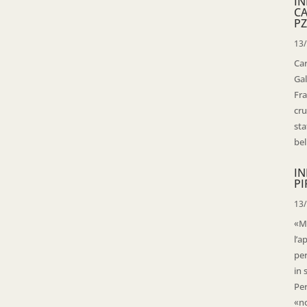
IN
C
PZ
13
Ca
Gal
Fra
cru
sta
bell
IN
PI
13
«Ma
l’a
per
in 
Per
«no