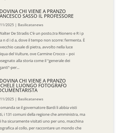
DOVINA CHI VIENE A PRANZO
ANCESCO SASSO IL PROFESSORE
/11/2025
|
Basilicatanews
Walter De Stradis C’è un posto,tra Rionero e R i p
 a n d i d a, dove il tempo non scorre: fermenta. È
vecchio casale di pietra, avvolto nella luce
iqua del Vulture, ove Carmine Crocco – poi
segnato alla storia come il “generale dei
ganti”-per...
DOVINA CHI VIENE A PRANZO
ICHELE LUONGO FOTOGRAFO
OCUMENTARISTA
/11/2025
|
Basilicatanews
domanda se il governatore Bardi li abbia visti
ti, i 131 comuni della regione che amministra, ma
 li ha sicuramente visitati uno per uno, macchina
ografica al collo, per raccontare un mondo che