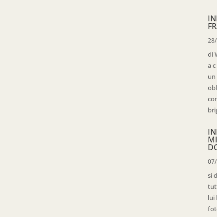
IN
FR
28
di 
a c
un 
obl
con
bri
IN
M
D
07
si 
tut
lui
fot