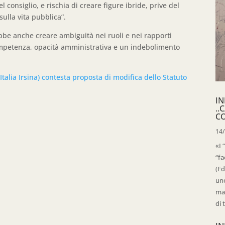
el consiglio, e rischia di creare figure ibride, prive del
ulla vita pubblica”.
ebbe anche creare ambiguità nei ruoli e nei rapporti
 competenza, opacità amministrativa e un indebolimento
talia Irsina) contesta proposta di modifica dello Statuto
IN
..
C
14
«I 
“fa
(Fd
uno
mag
di 