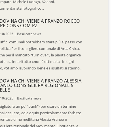
mpare. Michele Luongo, 62 anni,
umentarista fotografico...
DOVINA CHI VIENE A PRANZO ROCCO
PE CONS COM PZ
/10/2025
|
Basilicatanews
 uffici comunali potrebbero stare più al passo con
politica Per il consigliere comunale di Area Civica,
he per il mancato “turn over”, la pianta organica
otenza innazitutto «non è ottimale». In ogni
o, «Stiamo lavorando bene e i risultati si stanno...
DOVINA CHI VIENE A PRANZO ALESSIA
ANEO CONSIGLIERA REGIONALE 5
ELLE
/10/2025
|
Basilicatanews
igliatura un po’ “punk” (per usare un termine
ai desueto) ed eloquio particolarmente forbito:
trentaseienne melfitana Alessia Araneo è
sigliera regionale del Movimento Cinque Stelle.