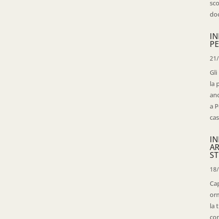
sco
doc
IN
PE
21
Gli
la 
anc
a P
cas
IN
AR
ST
18
Cap
orm
la 
con