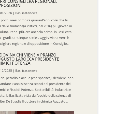
RRI CONSIGLIERA REGIONALE
POSIZIONI
/01/2026
|
Basilicatanews
 pochi mesi compirà quarant’anni colei che fu
 delle sindache(a Pisticci, nel 2016) più giovaniin
oluto. Per di più, era anchela prima, in Basilicata,
 i gradi da “Cinque Stelle”. Oggi Viviana Verri è
sigliere regionale di opposizione in Consiglio...
DOVINA CHI VIENE A PRANZO
UGUSTO LAROCCA PRESIDENTE
IMICI POTENZA
/12/2025
|
Basilicatanews
rie, petrolio e acqua (che sparisce): decidere, non
andare L’analisi senza sconti del presidente dei
mici e Fisici di Potenza. Sostenibilità, industria e
ute: la Basilicata vista dall’occhio della scienza di
ter De Stradis Il dottore in chimica Augusto...