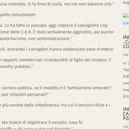
Aug
una smentita. Si fa finta di nulla, ma noi non staremo zitti.”
petto istituzionale:
. Lo ha fatto in passato, oggi colpisce il consigliere Lioy,
tione delle C.E.R. È stato verbalmente aggredito, poi punito
IN
 autoritarismo, non amministrazione.”
..
CO
li, entrambi i consiglieri hanno evidenziato zone d’ombra:
14/
rapporti commerciali riconducibili al figlio del sindaco. Il
«I 
benefici pubblici.”
“fa
(Fd
uno
rriera politica, se il modello è il ‘familiarismo amorale’?
mag
per relazioni personali?”
di t
ù sentite dalla cittadinanza, tra cui il servizio rifiuti e i
IN
CA
PZ
Ma invece di migliorare il servizio, cosa fa
13/
chiaffo a chi paga e vive nel degrado.”