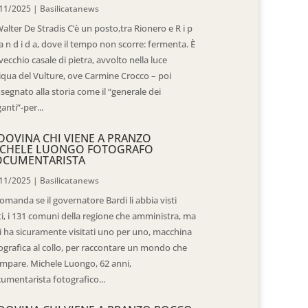
11/2025
|
Basilicatanews
Walter De Stradis C’è un posto,tra Rionero e R i p
 a n d i d a, dove il tempo non scorre: fermenta. È
vecchio casale di pietra, avvolto nella luce
iqua del Vulture, ove Carmine Crocco – poi
segnato alla storia come il “generale dei
ganti”-per...
DOVINA CHI VIENE A PRANZO
CHELE LUONGO FOTOGRAFO
OCUMENTARISTA
11/2025
|
Basilicatanews
domanda se il governatore Bardi li abbia visti
ti, i 131 comuni della regione che amministra, ma
 li ha sicuramente visitati uno per uno, macchina
ografica al collo, per raccontare un mondo che
mpare. Michele Luongo, 62 anni,
umentarista fotografico...