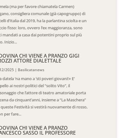
mela (ma per favore chiamatela Carmen)
gano, consigliera comunale (già capogruppo) di
telli d’Italia dal 2019, ha la parlantina sciolta e un
ccio fisso: loro, ovvero l’ex maggioranza, sono
ti mandati a casa dai potentini proprio sul più
o. Inizio...
DOVINA CHI VIENE A PRANZO GIGI
ROZZI ATTORE DIALETTALE
12/2025
|
Basilicatanews
 datela ‘na mano a ‘sti poveri giovani!» E’
pello ai nostri politici del “solito Vito”, il
sonaggio che l’attore di teatro amatoriale porta
scena da cinquant’anni, insieme a “La Maschera”
 queste Festività si vestirà nuovamente di rosso,
n per fare...
DOVINA CHI VIENE A PRANZO
ANCESCO SASSO IL PROFESSORE