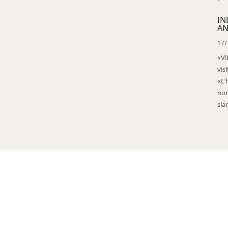
IN
AN
17/
«Vi
vis
«L’
non
sia