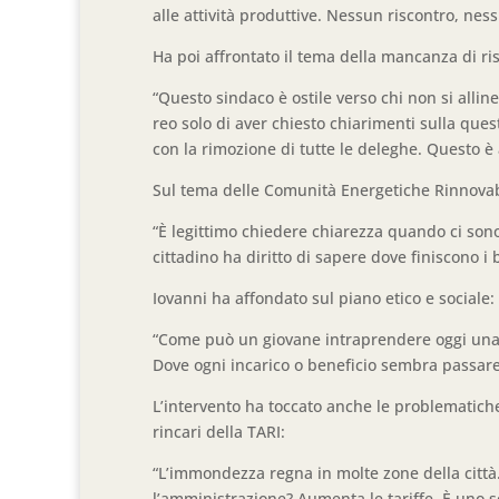
alle attività produttive. Nessun riscontro, ness
Ha poi affrontato il tema della mancanza di ris
“Questo sindaco è ostile verso chi non si allinea
reo solo di aver chiesto chiarimenti sulla ques
con la rimozione di tutte le deleghe. Questo è
Sul tema delle Comunità Energetiche Rinnovabi
“È legittimo chiedere chiarezza quando ci sono 
cittadino ha diritto di sapere dove finiscono i 
Iovanni ha affondato sul piano etico e sociale:
“Come può un giovane intraprendere oggi una ca
Dove ogni incarico o beneficio sembra passare 
L’intervento ha toccato anche le problematiche pi
rincari della TARI:
“L’immondezza regna in molte zone della città. 
l’amministrazione? Aumenta le tariffe. È uno s