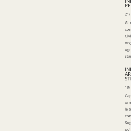
IN
PE
21/
Gli
con
Civ
org
ogn
sta
IN
AR
ST
18/
Cap
orm
la 
con
Sog
po’ 