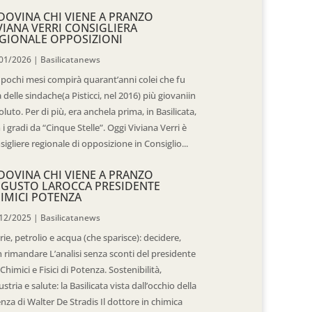
DOVINA CHI VIENE A PRANZO
VIANA VERRI CONSIGLIERA
GIONALE OPPOSIZIONI
01/2026
|
Basilicatanews
 pochi mesi compirà quarant’anni colei che fu
 delle sindache(a Pisticci, nel 2016) più giovaniin
oluto. Per di più, era anchela prima, in Basilicata,
 i gradi da “Cinque Stelle”. Oggi Viviana Verri è
sigliere regionale di opposizione in Consiglio...
DOVINA CHI VIENE A PRANZO
GUSTO LAROCCA PRESIDENTE
IMICI POTENZA
12/2025
|
Basilicatanews
rie, petrolio e acqua (che sparisce): decidere,
 rimandare L’analisi senza sconti del presidente
 Chimici e Fisici di Potenza. Sostenibilità,
ustria e salute: la Basilicata vista dall’occhio della
enza di Walter De Stradis Il dottore in chimica