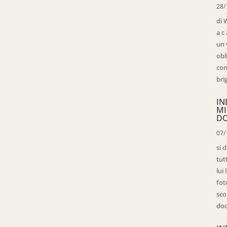
28/
di 
a c
un 
obl
con
bri
IN
MI
D
07/
si 
tut
lui
fot
sco
doc