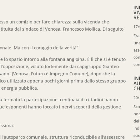
IN
VI
RE
osso un comizio per fare chiarezza sulla vicenda che
17/
tituita dal sindaco di Venosa, Francesco Mollica. Di seguito
Fra
una
onale. Ma con il coraggio della verità”
ass
con
lo spazio intorno alla fontana angioina. È lì che si è tenuto
con
ell’opposizione, voluto fortemente dai capigruppo Gianteo
ovanni (Venosa: Futuro è Impegno Comune), dopo che la
IN
co utilizzato appena pochi giorni prima dallo stesso gruppo
AU
da energia pubblica.
CH
20/
 fermato la partecipazione: centinaia di cittadini hanno
ue esponenti hanno toccato i nervi scoperti della gestione
Sco
non
dei
issima:
ind
sci
 dell’autoparco comunale, struttura riconducibile all’assessore