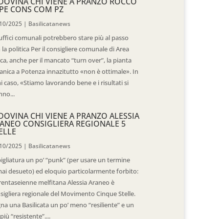
DOVINA CHI VIENE A PRANZO ROCCO
PE CONS COM PZ
10/2025
|
Basilicatanews
 uffici comunali potrebbero stare più al passo
 la politica Per il consigliere comunale di Area
ica, anche per il mancato “turn over”, la pianta
anica a Potenza innazitutto «non è ottimale». In
i caso, «Stiamo lavorando bene e i risultati si
nno...
DOVINA CHI VIENE A PRANZO ALESSIA
ANEO CONSIGLIERA REGIONALE 5
ELLE
10/2025
|
Basilicatanews
igliatura un po’ “punk” (per usare un termine
ai desueto) ed eloquio particolarmente forbito:
trentaseienne melfitana Alessia Araneo è
sigliera regionale del Movimento Cinque Stelle.
na una Basilicata un po’ meno “resiliente” e un
più “resistente”....