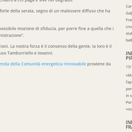
Car
 forte della serata, segno di un malessere diffuso che ha
Gal
Fra
cru
possibile mozione di sfiducia, per porre fine a quella che i
sta
istrazione”.
bell
oni. La nostra forza è il consenso della gente, la loro è il
luso Tamburriello e Iovanni.
IN
PI
cenda della Comunità energetica rinnovabile
proviene da
13/
«Ma
l’ap
per
in 
Per
«no
IN
FR