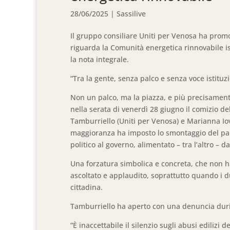
28/06/2025
|
Sassilive
Il gruppo consiliare Uniti per Venosa ha prom
riguarda la Comunità energetica rinnovabile is
la nota integrale.
“Tra la gente, senza palco e senza voce istituzi
Non un palco, ma la piazza, e più precisamente 
nella serata di venerdì 28 giugno il comizio d
Tamburriello (Uniti per Venosa) e Marianna I
maggioranza ha imposto lo smontaggio del pal
politico al governo, alimentato – tra l’altro – 
Una forzatura simbolica e concreta, che non ha
ascoltato e applaudito, soprattutto quando i d
cittadina.
Tamburriello ha aperto con una denuncia dur
“È inaccettabile il silenzio sugli abusi edilizi