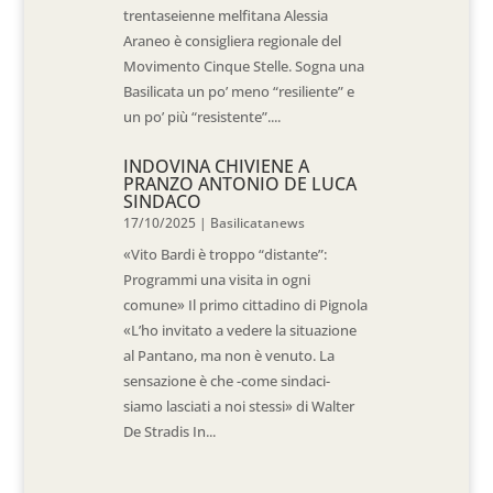
trentaseienne melfitana Alessia
Araneo è consigliera regionale del
Movimento Cinque Stelle. Sogna una
Basilicata un po’ meno “resiliente” e
un po’ più “resistente”....
INDOVINA CHIVIENE A
PRANZO ANTONIO DE LUCA
SINDACO
17/10/2025
|
Basilicatanews
«Vito Bardi è troppo “distante”:
Programmi una visita in ogni
comune» Il primo cittadino di Pignola
«L’ho invitato a vedere la situazione
al Pantano, ma non è venuto. La
sensazione è che -come sindaci-
siamo lasciati a noi stessi» di Walter
De Stradis In...