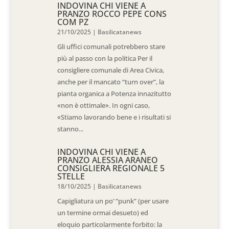
INDOVINA CHI VIENE A
PRANZO ROCCO PEPE CONS
COM PZ
21/10/2025
|
Basilicatanews
Gli uffici comunali potrebbero stare
più al passo con la politica Per il
consigliere comunale di Area Civica,
anche per il mancato “turn over”, la
pianta organica a Potenza innazitutto
«non è ottimale». In ogni caso,
«Stiamo lavorando bene e i risultati si
stanno...
INDOVINA CHI VIENE A
PRANZO ALESSIA ARANEO
CONSIGLIERA REGIONALE 5
STELLE
18/10/2025
|
Basilicatanews
Capigliatura un po’ “punk” (per usare
un termine ormai desueto) ed
eloquio particolarmente forbito: la