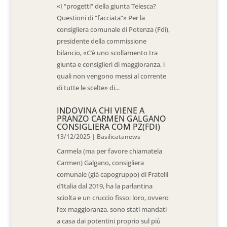
«I “progetti” della giunta Telesca?
Questioni di “facciata”» Per la
consigliera comunale di Potenza (Fdi),
presidente della commissione
bilancio, «C’è uno scollamento tra
giunta e consiglieri di maggioranza, i
quali non vengono messi al corrente
di tutte le scelte» di...
INDOVINA CHI VIENE A
PRANZO CARMEN GALGANO
CONSIGLIERA COM PZ(FDI)
13/12/2025
|
Basilicatanews
Carmela (ma per favore chiamatela
Carmen) Galgano, consigliera
comunale (già capogruppo) di Fratelli
d’Italia dal 2019, ha la parlantina
sciolta e un cruccio fisso: loro, ovvero
l’ex maggioranza, sono stati mandati
a casa dai potentini proprio sul più