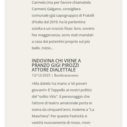
Carmela (ma per favore chiamatela
Carmen) Galgano, consigliera
comunale (già capogruppo) di Fratelli
d’Italia dal 2019, ha la parlantina
sciolta e un cruccio fisso: loro, ovvero
l’ex maggioranza, sono stati mandati
a casa dai potentini proprio sul più
bello. Inizio...
INDOVINA CHI VIENE A
PRANZO GIGI PIROZZI
ATTORE DIALETTALE
13/12/2025
|
Basilicatanews
«Ma datela ‘na mano a ‘sti poveri
giovani!» E’ l’appello ai nostri politici
del “solito Vito”, il personaggio che
l’attore di teatro amatoriale porta in
scena da cinquant’anni, insieme a “La
Maschera” Per queste Festività si
vestirà nuovamente di rosso, «non