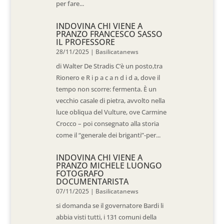
per fare...
INDOVINA CHI VIENE A
PRANZO FRANCESCO SASSO
IL PROFESSORE
28/11/2025
|
Basilicatanews
di Walter De Stradis C’è un posto,tra
Rionero e R i p a c a n d i d a, dove il
tempo non scorre: fermenta. È un
vecchio casale di pietra, avvolto nella
luce obliqua del Vulture, ove Carmine
Crocco – poi consegnato alla storia
come il “generale dei briganti”-per...
INDOVINA CHI VIENE A
PRANZO MICHELE LUONGO
FOTOGRAFO
DOCUMENTARISTA
07/11/2025
|
Basilicatanews
si domanda se il governatore Bardi li
abbia visti tutti, i 131 comuni della