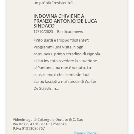
un po’ più “resistente”....
INDOVINA CHIVIENE A
PRANZO ANTONIO DE LUCA
SINDACO
17/10/2025
|
Basilicatanews
«Vito Bardi è troppo “distante”:
Programmi una visita in ogni
comune» Il primo cittadino di Pignola
«L’ho invitato a vedere la situazione
al Pantano, ma non è venuto. La
sensazione è che -come sindaci-
siamo lasciati a noi stessi» di Walter
De Stradis In...
Videoimage di Colangelo Donato & C. Sas
Via Anzio, 41/B - 85100 Potenza
P.Iva 01313030767
Privacy Policy
-