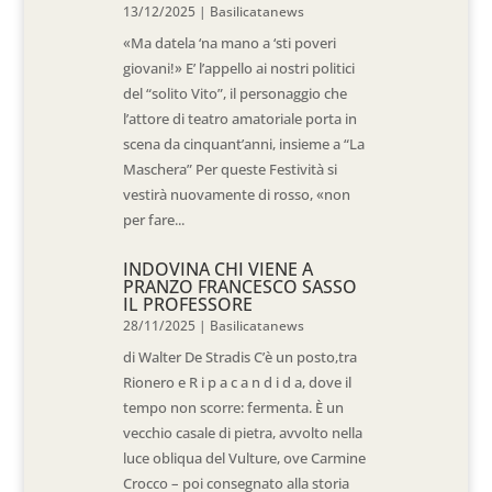
13/12/2025
|
Basilicatanews
«Ma datela ‘na mano a ‘sti poveri
giovani!» E’ l’appello ai nostri politici
del “solito Vito”, il personaggio che
l’attore di teatro amatoriale porta in
scena da cinquant’anni, insieme a “La
Maschera” Per queste Festività si
vestirà nuovamente di rosso, «non
per fare...
INDOVINA CHI VIENE A
PRANZO FRANCESCO SASSO
IL PROFESSORE
28/11/2025
|
Basilicatanews
di Walter De Stradis C’è un posto,tra
Rionero e R i p a c a n d i d a, dove il
tempo non scorre: fermenta. È un
vecchio casale di pietra, avvolto nella
luce obliqua del Vulture, ove Carmine
Crocco – poi consegnato alla storia