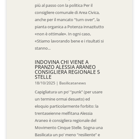
più al passo con la politica Per il
consigliere comunale di Area Civica,
anche per il mancato “turn over”, la
pianta organica a Potenza innazitutto
«non è ottimale». In ogni caso,
«Stiamo lavorando bene e i risultati si
stanno...
INDOVINA CHI VIENE A
PRANZO ALESSIA ARANEO
CONSIGLIERA REGIONALE 5
STELLE
18/10/2025
|
Basilicatanews
Capigliatura un po’ “punk” (per usare
un termine ormai desueto) ed
eloquio particolarmente forbito: la
trentaseienne melfitana Alessia
Araneo è consigliera regionale del
Movimento Cinque Stelle. Sogna una
Basilicata un po’ meno “resiliente” e