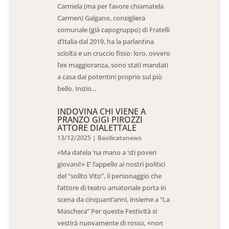
Carmela (ma per favore chiamatela
Carmen) Galgano, consigliera
comunale (già capogruppo) di Fratelli
d’Italia dal 2019, ha la parlantina
sciolta e un cruccio fisso: loro, ovvero
l’ex maggioranza, sono stati mandati
a casa dai potentini proprio sul più
bello. Inizio...
INDOVINA CHI VIENE A
PRANZO GIGI PIROZZI
ATTORE DIALETTALE
13/12/2025
|
Basilicatanews
«Ma datela ‘na mano a ‘sti poveri
giovani!» E’ l’appello ai nostri politici
del “solito Vito”, il personaggio che
l’attore di teatro amatoriale porta in
scena da cinquant’anni, insieme a “La
Maschera” Per queste Festività si
vestirà nuovamente di rosso, «non