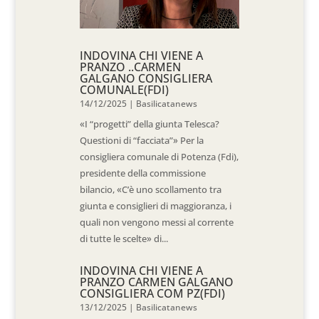
INDOVINA CHI VIENE A
PRANZO ..CARMEN
GALGANO CONSIGLIERA
COMUNALE(FDI)
14/12/2025
|
Basilicatanews
«I “progetti” della giunta Telesca?
Questioni di “facciata”» Per la
consigliera comunale di Potenza (Fdi),
presidente della commissione
bilancio, «C’è uno scollamento tra
giunta e consiglieri di maggioranza, i
quali non vengono messi al corrente
di tutte le scelte» di...
INDOVINA CHI VIENE A
PRANZO CARMEN GALGANO
CONSIGLIERA COM PZ(FDI)
13/12/2025
|
Basilicatanews