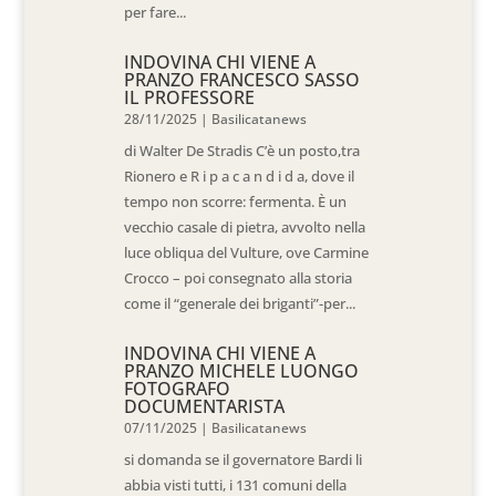
per fare...
INDOVINA CHI VIENE A
PRANZO FRANCESCO SASSO
IL PROFESSORE
28/11/2025
|
Basilicatanews
di Walter De Stradis C’è un posto,tra
Rionero e R i p a c a n d i d a, dove il
tempo non scorre: fermenta. È un
vecchio casale di pietra, avvolto nella
luce obliqua del Vulture, ove Carmine
Crocco – poi consegnato alla storia
come il “generale dei briganti”-per...
INDOVINA CHI VIENE A
PRANZO MICHELE LUONGO
FOTOGRAFO
DOCUMENTARISTA
07/11/2025
|
Basilicatanews
si domanda se il governatore Bardi li
abbia visti tutti, i 131 comuni della