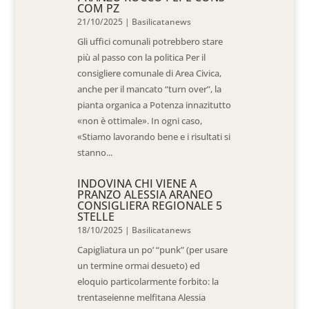
COM PZ
21/10/2025
|
Basilicatanews
Gli uffici comunali potrebbero stare
più al passo con la politica Per il
consigliere comunale di Area Civica,
anche per il mancato “turn over”, la
pianta organica a Potenza innazitutto
«non è ottimale». In ogni caso,
«Stiamo lavorando bene e i risultati si
stanno...
INDOVINA CHI VIENE A
PRANZO ALESSIA ARANEO
CONSIGLIERA REGIONALE 5
STELLE
18/10/2025
|
Basilicatanews
Capigliatura un po’ “punk” (per usare
un termine ormai desueto) ed
eloquio particolarmente forbito: la
trentaseienne melfitana Alessia