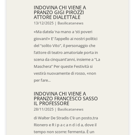
INDOVINA CHI VIENE A
PRANZO GIGI PIROZZI
ATTORE DIALETTALE
13/12/2025
|
Basilicatanews
«Ma datela ‘na mano a ‘sti poveri
giovani!» E’ l’appello ai nostri politici
del “solito Vito”, il personaggio che
l’attore di teatro amatoriale porta in
scena da cinquant’anni, insieme a “La
Maschera” Per queste Festività si
vestirà nuovamente di rosso, «non
per fare...
INDOVINA CHI VIENE A
PRANZO FRANCESCO SASSO
IL PROFESSORE
28/11/2025
|
Basilicatanews
di Walter De Stradis C’è un posto,tra
Rionero e R i p a c a n d i d a, dove il
tempo non scorre: fermenta. È un