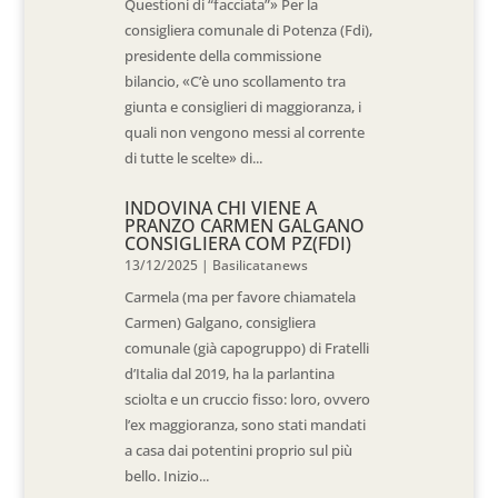
Questioni di “facciata”» Per la
consigliera comunale di Potenza (Fdi),
presidente della commissione
bilancio, «C’è uno scollamento tra
giunta e consiglieri di maggioranza, i
quali non vengono messi al corrente
di tutte le scelte» di...
INDOVINA CHI VIENE A
PRANZO CARMEN GALGANO
CONSIGLIERA COM PZ(FDI)
13/12/2025
|
Basilicatanews
Carmela (ma per favore chiamatela
Carmen) Galgano, consigliera
comunale (già capogruppo) di Fratelli
d’Italia dal 2019, ha la parlantina
sciolta e un cruccio fisso: loro, ovvero
l’ex maggioranza, sono stati mandati
a casa dai potentini proprio sul più
bello. Inizio...