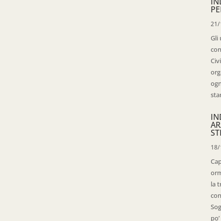
IN
PE
21/
Gli
con
Civ
org
ogn
sta
IN
AR
ST
18/
Cap
orm
la 
con
Sog
po’ 