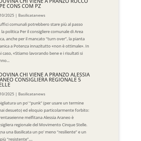
DOVINA CHI VIENE A PRANZO ROCCO
PE CONS COM PZ
10/2025
|
Basilicatanews
 uffici comunali potrebbero stare più al passo
 la politica Per il consigliere comunale di Area
ica, anche per il mancato “turn over”, la pianta
anica a Potenza innazitutto «non è ottimale». In
i caso, «Stiamo lavorando bene e i risultati si
nno...
DOVINA CHI VIENE A PRANZO ALESSIA
ANEO CONSIGLIERA REGIONALE 5
ELLE
10/2025
|
Basilicatanews
igliatura un po’ “punk” (per usare un termine
ai desueto) ed eloquio particolarmente forbito:
trentaseienne melfitana Alessia Araneo è
sigliera regionale del Movimento Cinque Stelle.
na una Basilicata un po’ meno “resiliente” e un
più “resistente”....