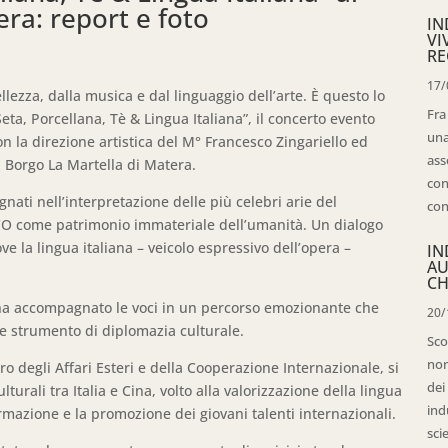
ra: report e foto
IN
VI
RE
17/
llezza, dalla musica e dal linguaggio dell’arte. È questo lo
Fra
ta, Porcellana, Tè & Lingua Italiana”, il concerto evento
una
n la direzione artistica del M° Francesco Zingariello ed
ass
 Borgo La Martella di Matera.
con
egnati nell’interpretazione delle più celebri arie del
con
CO come patrimonio immateriale dell’umanità. Un dialogo
e la lingua italiana – veicolo espressivo dell’opera –
IN
AU
CH
ta” ha accompagnato le voci in un percorso emozionante che
20/
e strumento di diplomazia culturale.
Sco
non
ro degli Affari Esteri e della Cooperazione Internazionale, si
dei
rali tra Italia e Cina, volto alla valorizzazione della lingua
ind
formazione e la promozione dei giovani talenti internazionali.
sci