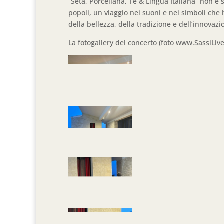
“Seta, Porcellana, Tè & Lingua Italiana” non è 
popoli, un viaggio nei suoni e nei simboli che h
della bellezza, della tradizione e dell’innovazi
La fotogallery del concerto (foto www.SassiLive.