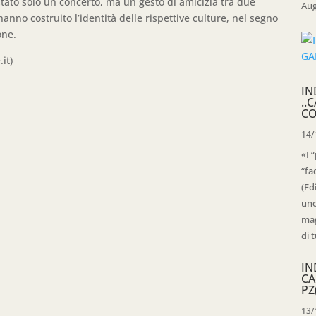
stato solo un concerto, ma un gesto di amicizia tra due
Aug
anno costruito l’identità delle rispettive culture, nel segno
one.
it)
IN
..
CO
14/
«I 
“fa
(Fd
uno
mag
di t
IN
CA
PZ
13/