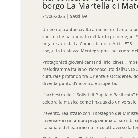
borgo La Martella di Mate
21/06/2025
|
Sassilive
Un ponte tra due civiltà antiche, unite dalla be
spirito che ha animato nel tardo pomeriggio “Se
organizzato da La Camerata delle Arti – ETS, co
eseguito in piazza Montegrappa, nel cuore del
Protagonisti giovani cantanti lirici cinesi, imp
melodramma italiano, riconosciuto dall’UNES
culturale profondo tra Oriente e Occidente, dov
diventa punto d’incontro e scoperta.
L’orchestra de “I Solisti di Puglia e Basilica
celebra la musica come linguaggio universale 
L’evento, realizzato con il sostegno del Ministe
inserisce in un ampio programma di scambi cultu
italiana e del patrimonio lirico attraverso la 