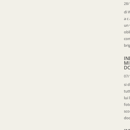
28/
di 
a c
un 
obl
con
bri
IN
MI
D
07/
si 
tut
lui
fot
sco
doc