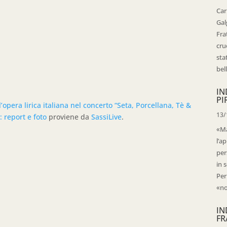
Car
Gal
Fra
cru
sta
bell
IN
PI
’opera lirica italiana nel concerto “Seta, Porcellana, Tè &
13/
: report e foto
proviene da
SassiLive
.
«Ma
l’ap
per
in 
Per
«no
IN
FR