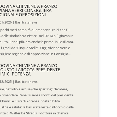
DOVINA CHI VIENE A PRANZO
VIANA VERRI CONSIGLIERA
GIONALE OPPOSIZIONI
01/2026
|
Basilicatanews
 pochi mesi compirà quarant’anni colei che fu
 delle sindache(a Pisticci, nel 2016) più giovaniin
oluto. Per di più, era anchela prima, in Basilicata,
 i gradi da “Cinque Stelle”. Oggi Viviana Verri è
sigliere regionale di opposizione in Consiglio...
DOVINA CHI VIENE A PRANZO
GUSTO LAROCCA PRESIDENTE
IMICI POTENZA
12/2025
|
Basilicatanews
rie, petrolio e acqua (che sparisce): decidere,
 rimandare L’analisi senza sconti del presidente
 Chimici e Fisici di Potenza. Sostenibilità,
ustria e salute: la Basilicata vista dall’occhio della
enza di Walter De Stradis Il dottore in chimica