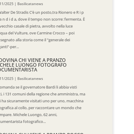
11/2025
|
Basilicatanews
Walter De Stradis C’è un posto,tra Rionero e R i p
 a n d i d a, dove il tempo non scorre: fermenta. È
vecchio casale di pietra, avvolto nella luce
iqua del Vulture, ove Carmine Crocco – poi
segnato alla storia come il “generale dei
ganti”-per...
DOVINA CHI VIENE A PRANZO
CHELE LUONGO FOTOGRAFO
OCUMENTARISTA
11/2025
|
Basilicatanews
domanda se il governatore Bardi li abbia visti
ti, i 131 comuni della regione che amministra, ma
 li ha sicuramente visitati uno per uno, macchina
ografica al collo, per raccontare un mondo che
mpare. Michele Luongo, 62 anni,
umentarista fotografico...