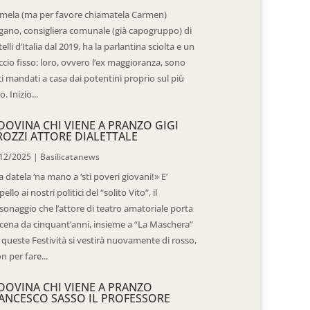
mela (ma per favore chiamatela Carmen)
gano, consigliera comunale (già capogruppo) di
telli d’Italia dal 2019, ha la parlantina sciolta e un
ccio fisso: loro, ovvero l’ex maggioranza, sono
ti mandati a casa dai potentini proprio sul più
o. Inizio...
DOVINA CHI VIENE A PRANZO GIGI
ROZZI ATTORE DIALETTALE
12/2025
|
Basilicatanews
 datela ‘na mano a ‘sti poveri giovani!» E’
pello ai nostri politici del “solito Vito”, il
sonaggio che l’attore di teatro amatoriale porta
scena da cinquant’anni, insieme a “La Maschera”
 queste Festività si vestirà nuovamente di rosso,
n per fare...
DOVINA CHI VIENE A PRANZO
ANCESCO SASSO IL PROFESSORE