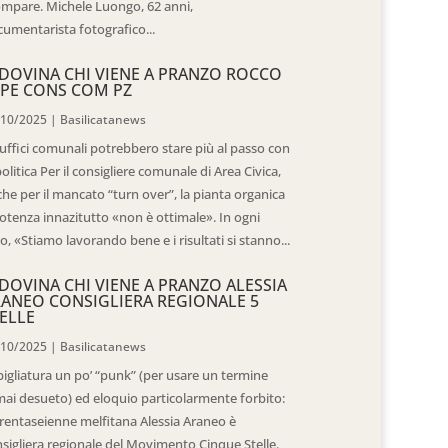
mpare. Michele Luongo, 62 anni,
umentarista fotografico...
DOVINA CHI VIENE A PRANZO ROCCO
PE CONS COM PZ
/10/2025
|
Basilicatanews
 uffici comunali potrebbero stare più al passo con
politica Per il consigliere comunale di Area Civica,
he per il mancato “turn over”, la pianta organica
otenza innazitutto «non è ottimale». In ogni
o, «Stiamo lavorando bene e i risultati si stanno...
DOVINA CHI VIENE A PRANZO ALESSIA
ANEO CONSIGLIERA REGIONALE 5
ELLE
/10/2025
|
Basilicatanews
igliatura un po’ “punk” (per usare un termine
ai desueto) ed eloquio particolarmente forbito:
trentaseienne melfitana Alessia Araneo è
sigliera regionale del Movimento Cinque Stelle.