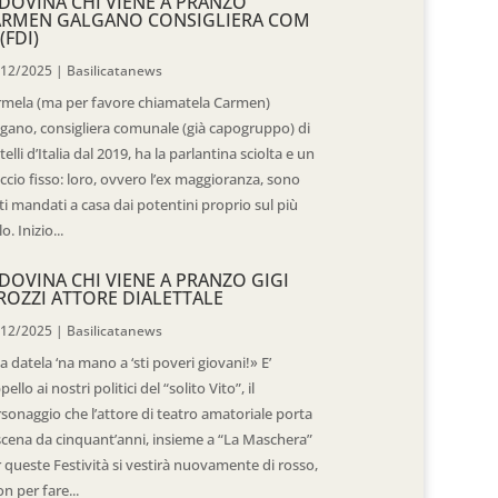
DOVINA CHI VIENE A PRANZO
ARMEN GALGANO CONSIGLIERA COM
(FDI)
/12/2025
|
Basilicatanews
rmela (ma per favore chiamatela Carmen)
gano, consigliera comunale (già capogruppo) di
telli d’Italia dal 2019, ha la parlantina sciolta e un
ccio fisso: loro, ovvero l’ex maggioranza, sono
ti mandati a casa dai potentini proprio sul più
o. Inizio...
DOVINA CHI VIENE A PRANZO GIGI
ROZZI ATTORE DIALETTALE
/12/2025
|
Basilicatanews
 datela ‘na mano a ‘sti poveri giovani!» E’
ppello ai nostri politici del “solito Vito”, il
sonaggio che l’attore di teatro amatoriale porta
scena da cinquant’anni, insieme a “La Maschera”
 queste Festività si vestirà nuovamente di rosso,
n per fare...