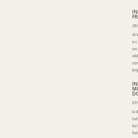
IN
FR
28
di 
a c
un 
obl
con
bri
IN
M
D
07
si 
tut
lui
fot