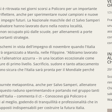
VE
OP
si è ritrovata nei giorni scorsi a Policoro per un importante
17
 riflettere, anche per sperimentare nuovi campioni e nuove
Fra
li impegni futuri. La Nazionale maschile del ct Salvo Samperi
una
alvatore hanno lavorato duro nella nostra località,
ass
, non occupato più dalle scuole, per allenamenti a porte
con
ortanti strategie.
con
i schemi in vista dell’impegno di novembre quando l’Italia
à organizzato a Manila, nelle Filippine. “Abbiamo lavorato
IN
A
l’allenatrice azzurra – in una location eccezionale come
CH
ure di primo livello. Sacrificio, sudore e tanto attaccamento
ono sicura che l’Italia sarà pronta per il Mondiale perché
20
Sco
rim
tournée metapontina, anche per Salvo Samperi, allenatore
Chi
o questo raduno sperimentando e portando nel gruppo tanti
sal
ll’Italia – commenta il ct – Conoscevo già Policoro e
Wal
al meglio, godendo di tranquillità e professionalità che in
osti indispensabili per costruire la futura Italia.