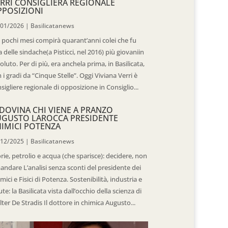
RRI CONSIGLIERA REGIONALE
POSIZIONI
/01/2026
|
Basilicatanews
 pochi mesi compirà quarant’anni colei che fu
 delle sindache(a Pisticci, nel 2016) più giovaniin
oluto. Per di più, era anchela prima, in Basilicata,
 i gradi da “Cinque Stelle”. Oggi Viviana Verri è
sigliere regionale di opposizione in Consiglio...
DOVINA CHI VIENE A PRANZO
UGUSTO LAROCCA PRESIDENTE
IMICI POTENZA
/12/2025
|
Basilicatanews
rie, petrolio e acqua (che sparisce): decidere, non
andare L’analisi senza sconti del presidente dei
mici e Fisici di Potenza. Sostenibilità, industria e
ute: la Basilicata vista dall’occhio della scienza di
ter De Stradis Il dottore in chimica Augusto...