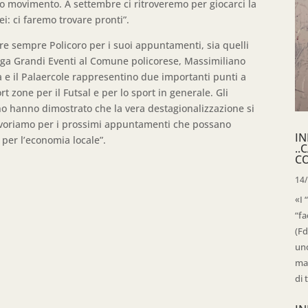
o movimento. A settembre ci ritroveremo per giocarci la
ei: ci faremo trovare pronti”.
ere sempre Policoro per i suoi appuntamenti, sia quelli
lega Grandi Eventi al Comune policorese, Massimiliano
a e il Palaercole rappresentino due importanti punti a
rt zone per il Futsal e per lo sport in generale. Gli
 hanno dimostrato che la vera destagionalizzazione si
Lavoriamo per i prossimi appuntamenti che possano
IN
per l’economia locale”.
..
C
14
«I 
“fa
(Fd
uno
mag
di 