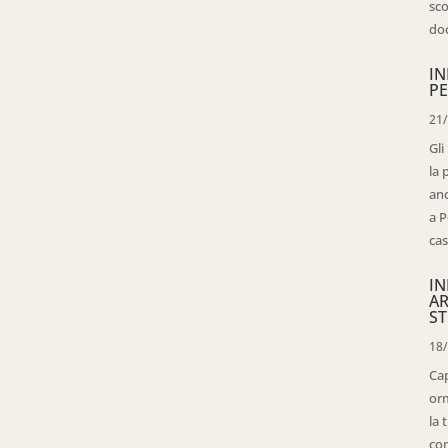
sco
doc
IN
PE
21
Gli
la 
anc
a P
cas
IN
AR
ST
18
Cap
orm
la 
con