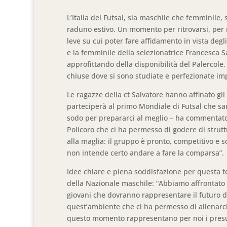
L’Italia del Futsal, sia maschile che femminile, 
raduno estivo. Un momento per ritrovarsi, per
leve su cui poter fare affidamento in vista deg
e la femminile della selezionatrice Francesca S
approfittando della disponibilità del Palercole
chiuse dove si sono studiate e perfezionate imp
Le ragazze della ct Salvatore hanno affinato gl
parteciperà al primo Mondiale di Futsal che sar
sodo per prepararci al meglio – ha commentato 
Policoro che ci ha permesso di godere di strutt
alla maglia: il gruppo è pronto, competitivo e s
non intende certo andare a fare la comparsa”.
Idee chiare e piena soddisfazione per questa 
della Nazionale maschile: “Abbiamo affrontat
giovani che dovranno rappresentare il futuro de
quest’ambiente che ci ha permesso di allenarci 
questo momento rappresentano per noi i presupp