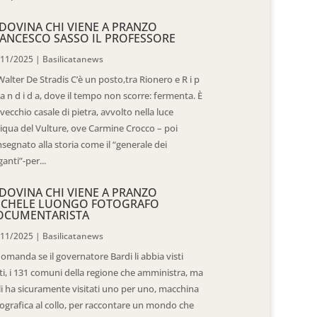
DOVINA CHI VIENE A PRANZO
ANCESCO SASSO IL PROFESSORE
/11/2025
|
Basilicatanews
Walter De Stradis C’è un posto,tra Rionero e R i p
 a n d i d a, dove il tempo non scorre: fermenta. È
vecchio casale di pietra, avvolto nella luce
iqua del Vulture, ove Carmine Crocco – poi
segnato alla storia come il “generale dei
ganti”-per...
DOVINA CHI VIENE A PRANZO
ICHELE LUONGO FOTOGRAFO
OCUMENTARISTA
/11/2025
|
Basilicatanews
domanda se il governatore Bardi li abbia visti
ti, i 131 comuni della regione che amministra, ma
 li ha sicuramente visitati uno per uno, macchina
ografica al collo, per raccontare un mondo che