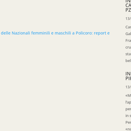
IN
C
PZ
13
Ca
i delle Nazionali femminili e maschili a Policoro: report e
Gal
Fra
cru
sta
bell
IN
PI
13
«Ma
l’a
per
in 
Per
«no