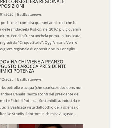
RRI CONSIGLIERA REGIONALE
POSIZIONI
/01/2026
|
Basilicatanews
 pochi mesi compirà quarant’anni colei che fu
 delle sindache(a Pisticci, nel 2016) più giovaniin
oluto. Per di più, era anchela prima, in Basilicata,
 i gradi da “Cinque Stelle”. Oggi Viviana Verri è
sigliere regionale di opposizione in Consiglio...
DOVINA CHI VIENE A PRANZO
UGUSTO LAROCCA PRESIDENTE
IMICI POTENZA
/12/2025
|
Basilicatanews
rie, petrolio e acqua (che sparisce): decidere, non
andare L’analisi senza sconti del presidente dei
mici e Fisici di Potenza. Sostenibilità, industria e
ute: la Basilicata vista dall’occhio della scienza di
ter De Stradis Il dottore in chimica Augusto...