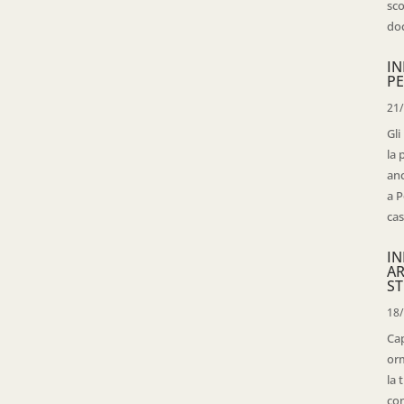
sco
doc
IN
PE
21
Gli
la 
anc
a P
cas
IN
AR
ST
18
Cap
orm
la 
con