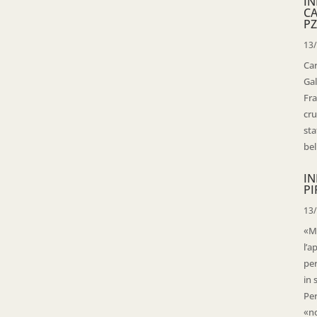
IN
C
PZ
13
Ca
Gal
Fra
cru
sta
bell
IN
PI
13
«Ma
l’a
per
in 
Per
«no