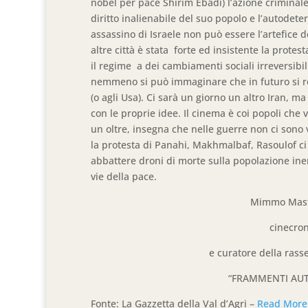
nobel per pace Shirim Ebadi) l’azione criminale d
diritto inalienabile del suo popolo e l’autodet
assassino di Israele non può essere l’artefice 
altre città è stata forte ed insistente la prote
il regime a dei cambiamenti sociali irreversibil
nemmeno si può immaginare che in futuro si re
(o agli Usa). Ci sarà un giorno un altro Iran, ma
con le proprie idee. Il cinema è coi popoli che 
un oltre, insegna che nelle guerre non ci sono v
la protesta di Panahi, Makhmalbaf, Rasoulof ci
abbattere droni di morte sulla popolazione iner
vie della pace.
Mimmo Mastrang
cinecronist
e curatore della rassegna
“FRAMMENTI AUTORIA
Fonte: La Gazzetta della Val d’Agri –
Read More