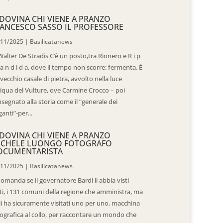
DOVINA CHI VIENE A PRANZO
ANCESCO SASSO IL PROFESSORE
/11/2025
|
Basilicatanews
Walter De Stradis C’è un posto,tra Rionero e R i p
 a n d i d a, dove il tempo non scorre: fermenta. È
vecchio casale di pietra, avvolto nella luce
iqua del Vulture, ove Carmine Crocco – poi
segnato alla storia come il “generale dei
ganti”-per...
DOVINA CHI VIENE A PRANZO
ICHELE LUONGO FOTOGRAFO
OCUMENTARISTA
/11/2025
|
Basilicatanews
domanda se il governatore Bardi li abbia visti
ti, i 131 comuni della regione che amministra, ma
 li ha sicuramente visitati uno per uno, macchina
ografica al collo, per raccontare un mondo che