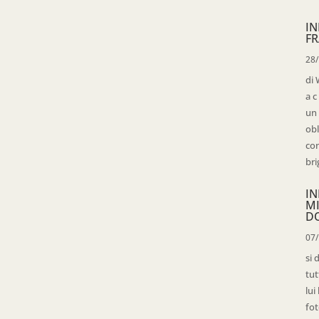
IN
FR
28
di 
a c
un 
obl
con
bri
IN
M
D
07
si 
tut
lui
fot