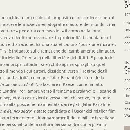
VE
OP
17
ilmico ideato non solo col proposito di accendere schermi
Fra
conoscere le nuove cinematografie d’autore del mondo , ma
una
gettare – per dirla con Pasolini – il corpo nella lotta”,
ass
istenza dedito ad osservare in profondità i cambiamenti
con
a non è distrazione, ha una sua etica, una “posizione morale”,
con
i”
si è indagato sulle tematiche del cambiamento climatico,
tto Medio Orientale) della libertà e dei diritti. E proprio in
IN
o ai propri cittadini si è voluto aprire spiragli su quel
A
il mondo i cui autori, dissidenti verso il regime degli
CH
n clandestinità, come per Jafar Pahani (vincitore della
20
Un simple accident”
), o lasciare il Paese come ha fatto
Sco
Londra. Per amore verso il “cinema persiano” e il sogno di
rim
n soggetto a costrizioni e vessazioni chi scrive, in quanto
Chi
icino alla posizione manifestata dai registi Jafar Panahi e
sal
eme del fico sacro”
è
stato candidato all’Oscar del miglior film
Wal
ato fermamente i bombardamenti delle milizie israeliane
tre personalità della cultura persiana (tra cui la premio