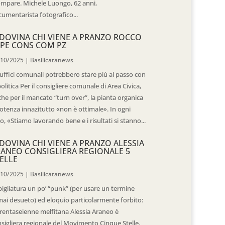
mpare. Michele Luongo, 62 anni,
umentarista fotografico...
DOVINA CHI VIENE A PRANZO ROCCO
PE CONS COM PZ
/10/2025
|
Basilicatanews
 uffici comunali potrebbero stare più al passo con
politica Per il consigliere comunale di Area Civica,
he per il mancato “turn over”, la pianta organica
otenza innazitutto «non è ottimale». In ogni
o, «Stiamo lavorando bene e i risultati si stanno...
DOVINA CHI VIENE A PRANZO ALESSIA
ANEO CONSIGLIERA REGIONALE 5
ELLE
/10/2025
|
Basilicatanews
igliatura un po’ “punk” (per usare un termine
ai desueto) ed eloquio particolarmente forbito:
trentaseienne melfitana Alessia Araneo è
sigliera regionale del Movimento Cinque Stelle.