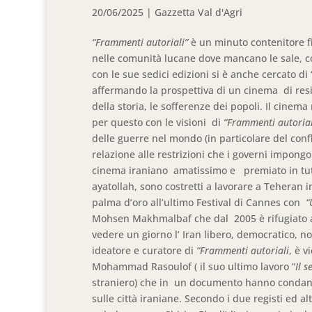
20/06/2025
|
Gazzetta Val d'Agri
“Frammenti autoriali”
è un minuto contenitore f
nelle comunità lucane dove mancano le sale, 
con le sue sedici edizioni si è anche cercato di “
affermando la prospettiva di un cinema di res
della storia, le sofferenze dei popoli. Il cinem
per questo con le visioni di
“Frammenti autorial
delle guerre nel mondo (in particolare del confli
relazione alle restrizioni che i governi impongon
cinema iraniano amatissimo e premiato in tutto 
ayatollah, sono costretti a lavorare a Teheran i
palma d’oro all’ultimo Festival di Cannes con
“
Mohsen Makhmalbaf che dal 2005 è rifugiato a 
vedere un giorno l’ Iran libero, democratico, no
ideatore e curatore di
“Frammenti autoriali
, è v
Mohammad Rasoulof ( il suo ultimo lavoro “
Il s
straniero) che in un documento hanno condann
sulle città iraniane. Secondo i due registi ed al