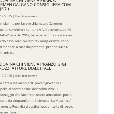
DOVINA CHI VIENE A PRANZO
ARMEN GALGANO CONSIGLIERA COM
(FDI)
/12/2025
|
Basilicatanews
rmela (ma per favore chiamatela Carmen)
gano, consigliera comunale (già capogruppo) di
telli d’Italia dal 2019, ha la parlantina sciolta e un
ccio fisso: loro, ovvero l’ex maggioranza, sono
ti mandati a casa dai potentini proprio sul più
o. Inizio...
DOVINA CHI VIENE A PRANZO GIGI
ROZZI ATTORE DIALETTALE
/12/2025
|
Basilicatanews
 datela ‘na mano a ‘sti poveri giovani!» E’
ppello ai nostri politici del “solito Vito”, il
sonaggio che l’attore di teatro amatoriale porta
scena da cinquant’anni, insieme a “La Maschera”
 queste Festività si vestirà nuovamente di rosso,
n per fare...