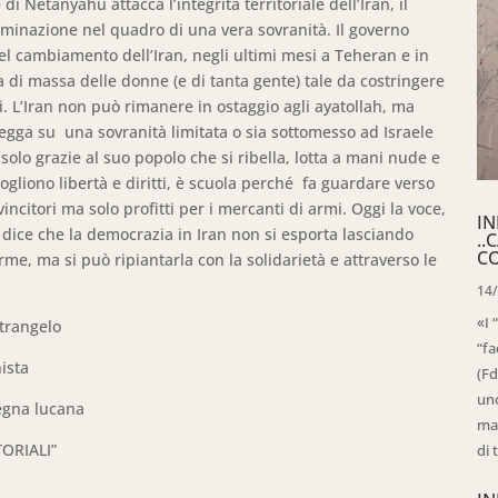
i Netanyahu attacca l’integrità territoriale dell’Iran, il
erminazione nel quadro di una vera sovranità. Il governo
del cambiamento dell’Iran, negli ultimi mesi a Teheran e in
sta di massa delle donne (e di tanta gente) tale da costringere
i. L’Iran non può rimanere in ostaggio agli ayatollah, ma
gga su una sovranità limitata o sia sottomesso ad Israele
 solo grazie al suo popolo che si ribella, lotta a mani nude e
vogliono libertà e diritti, è scuola perché fa guardare verso
incitori ma solo profitti per i mercanti di armi. Oggi la voce,
IN
 dice che la democrazia in Iran non si esporta lasciando
..
C
me, ma si può ripiantarla con la solidarietà e attraverso le
14
«I 
elo
“fa
a
(Fd
uno
 lucana
mag
LI”
di 