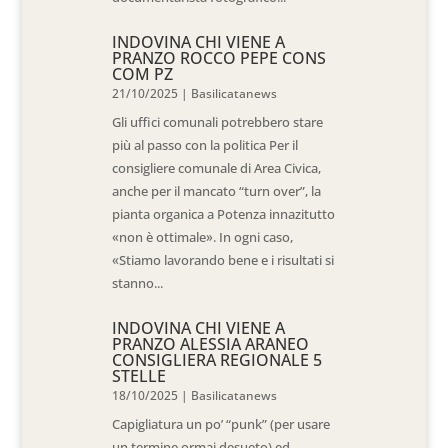
INDOVINA CHI VIENE A
PRANZO ROCCO PEPE CONS
COM PZ
21/10/2025
|
Basilicatanews
Gli uffici comunali potrebbero stare
più al passo con la politica Per il
consigliere comunale di Area Civica,
anche per il mancato “turn over”, la
pianta organica a Potenza innazitutto
«non è ottimale». In ogni caso,
«Stiamo lavorando bene e i risultati si
stanno...
INDOVINA CHI VIENE A
PRANZO ALESSIA ARANEO
CONSIGLIERA REGIONALE 5
STELLE
18/10/2025
|
Basilicatanews
Capigliatura un po’ “punk” (per usare
un termine ormai desueto) ed