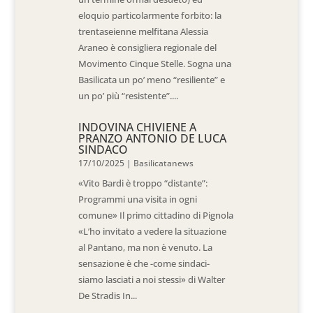
eloquio particolarmente forbito: la
trentaseienne melfitana Alessia
Araneo è consigliera regionale del
Movimento Cinque Stelle. Sogna una
Basilicata un po’ meno “resiliente” e
un po’ più “resistente”....
INDOVINA CHIVIENE A
PRANZO ANTONIO DE LUCA
SINDACO
17/10/2025
|
Basilicatanews
«Vito Bardi è troppo “distante”:
Programmi una visita in ogni
comune» Il primo cittadino di Pignola
«L’ho invitato a vedere la situazione
al Pantano, ma non è venuto. La
sensazione è che -come sindaci-
siamo lasciati a noi stessi» di Walter
De Stradis In...