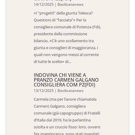
14/12/2025
|
Basilicatanews
«I “progetti” della giunta Telesca?
Questioni di “facciata”» Per la
consigliera comunale di Potenza (Fdi),
presidente della commissione
bilancio, «C’è uno scollamento tra
giunta e consiglieri di maggioranza, i
quali non vengono messi al corrente
di tutte le scelte» di...
INDOVINA CHI VIENE A
PRANZO CARMEN GALGANO
CONSIGLIERA COM PZ(FDI)
13/12/2025
|
Basilicatanews
Carmela (ma per favore chiamatela
Carmen) Galgano, consigliera
comunale (già capogruppo) di Fratelli
d’Italia dal 2019, ha la parlantina
sciolta e un cruccio fisso: loro, ovvero
l’ex maggioranza, sono stati mandati