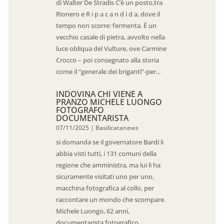
di Walter De Stradis C’è un posto,tra
Rionero e R i p a c a n d i d a, dove il
tempo non scorre: fermenta. È un
vecchio casale di pietra, avvolto nella
luce obliqua del Vulture, ove Carmine
Crocco – poi consegnato alla storia
come il “generale dei briganti”-per...
INDOVINA CHI VIENE A
PRANZO MICHELE LUONGO
FOTOGRAFO
DOCUMENTARISTA
07/11/2025
|
Basilicatanews
si domanda se il governatore Bardi li
abbia visti tutti, i 131 comuni della
regione che amministra, ma lui li ha
sicuramente visitati uno per uno,
macchina fotografica al collo, per
raccontare un mondo che scompare.
Michele Luongo, 62 anni,
documentarista fotografico...