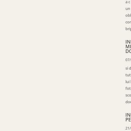
a c
un 
obl
con
bri
IN
M
D
07
si 
tut
lui
fot
sco
doc
IN
PE
21