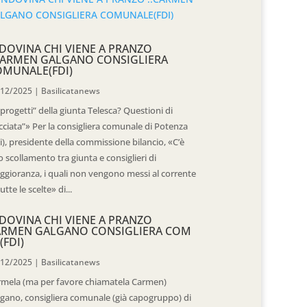
DOVINA CHI VIENE A PRANZO
CARMEN GALGANO CONSIGLIERA
OMUNALE(FDI)
/12/2025
|
Basilicatanews
“progetti” della giunta Telesca? Questioni di
cciata”» Per la consigliera comunale di Potenza
i), presidente della commissione bilancio, «C’è
 scollamento tra giunta e consiglieri di
gioranza, i quali non vengono messi al corrente
tutte le scelte» di...
DOVINA CHI VIENE A PRANZO
ARMEN GALGANO CONSIGLIERA COM
(FDI)
/12/2025
|
Basilicatanews
rmela (ma per favore chiamatela Carmen)
gano, consigliera comunale (già capogruppo) di