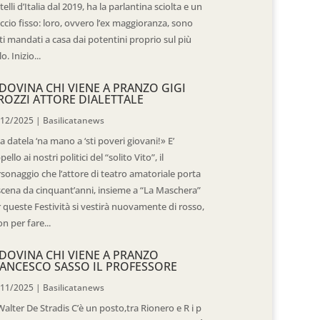
telli d’Italia dal 2019, ha la parlantina sciolta e un
ccio fisso: loro, ovvero l’ex maggioranza, sono
ti mandati a casa dai potentini proprio sul più
o. Inizio...
DOVINA CHI VIENE A PRANZO GIGI
ROZZI ATTORE DIALETTALE
/12/2025
|
Basilicatanews
 datela ‘na mano a ‘sti poveri giovani!» E’
ppello ai nostri politici del “solito Vito”, il
sonaggio che l’attore di teatro amatoriale porta
scena da cinquant’anni, insieme a “La Maschera”
 queste Festività si vestirà nuovamente di rosso,
n per fare...
DOVINA CHI VIENE A PRANZO
ANCESCO SASSO IL PROFESSORE
/11/2025
|
Basilicatanews
Walter De Stradis C’è un posto,tra Rionero e R i p