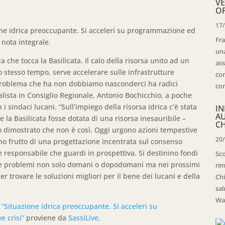
VE
OP
17
ione idrica preoccupante. Si acceleri su programmazione ed
Fra
a nota integrale.
una
a che tocca la Basilicata. Il calo della risorsa unito ad un
ass
 stesso tempo, serve accelerare sulle infrastrutture
con
problema che ha non dobbiamo nasconderci ha radici
con
alista in Consiglio Regionale, Antonio Bochicchio, a poche
 sindaci lucani. “Sull’impiego della risorsa idrica c’è stata
IN
A
e la Basilicata fosse dotata di una risorsa inesauribile –
CH
o dimostrato che non è così. Oggi urgono azioni tempestive
20
ano frutto di una progettazione incentrata sul consenso
responsabile che guardi in prospettiva. Si destinino fondi
Sco
itare problemi non solo domani o dopodomani ma nei prossimi
rim
er trovare le soluzioni migliori per il bene dei lucani e della
Chi
sal
Wal
 “Situazione idrica preoccupante. Si acceleri su
e crisi”
proviene da
SassiLive
.