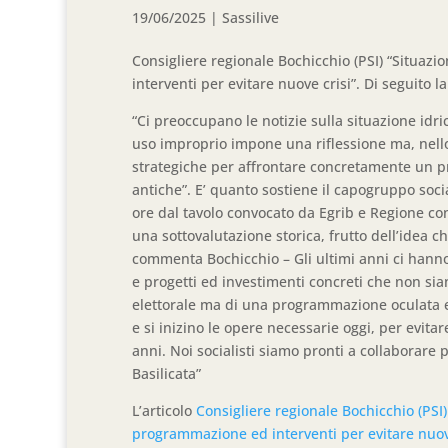
19/06/2025
|
Sassilive
Consigliere regionale Bochicchio (PSI) “Situaz
interventi per evitare nuove crisi”. Di seguito l
“Ci preoccupano le notizie sulla situazione idric
uso improprio impone una riflessione ma, nello
strategiche per affrontare concretamente un 
antiche”. E’ quanto sostiene il capogruppo soci
ore dal tavolo convocato da Egrib e Regione con i
una sottovalutazione storica, frutto dell’idea ch
commenta Bochicchio – Gli ultimi anni ci hann
e progetti ed investimenti concreti che non si
elettorale ma di una programmazione oculata e 
e si inizino le opere necessarie oggi, per ev
anni. Noi socialisti siamo pronti a collaborare p
Basilicata”
L’articolo
Consigliere regionale Bochicchio (PSI)
programmazione ed interventi per evitare nuov