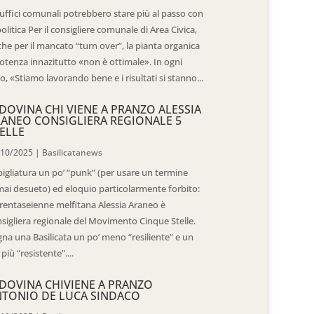
 uffici comunali potrebbero stare più al passo con
politica Per il consigliere comunale di Area Civica,
he per il mancato “turn over”, la pianta organica
otenza innazitutto «non è ottimale». In ogni
o, «Stiamo lavorando bene e i risultati si stanno...
DOVINA CHI VIENE A PRANZO ALESSIA
ANEO CONSIGLIERA REGIONALE 5
ELLE
/10/2025
|
Basilicatanews
igliatura un po’ “punk” (per usare un termine
ai desueto) ed eloquio particolarmente forbito:
trentaseienne melfitana Alessia Araneo è
sigliera regionale del Movimento Cinque Stelle.
na una Basilicata un po’ meno “resiliente” e un
 più “resistente”....
DOVINA CHIVIENE A PRANZO
TONIO DE LUCA SINDACO