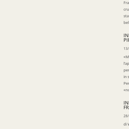
Fra
cru
sta
bell
IN
PI
13
«Ma
l’a
per
in 
Per
«no
IN
FR
28
di 