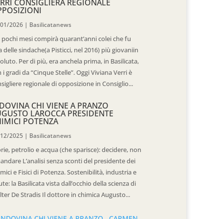
RRI CONSIGLIERA REGIONALE
POSIZIONI
/01/2026
|
Basilicatanews
 pochi mesi compirà quarant’anni colei che fu
 delle sindache(a Pisticci, nel 2016) più giovaniin
oluto. Per di più, era anchela prima, in Basilicata,
 i gradi da “Cinque Stelle”. Oggi Viviana Verri è
sigliere regionale di opposizione in Consiglio...
DOVINA CHI VIENE A PRANZO
UGUSTO LAROCCA PRESIDENTE
IMICI POTENZA
/12/2025
|
Basilicatanews
rie, petrolio e acqua (che sparisce): decidere, non
andare L’analisi senza sconti del presidente dei
mici e Fisici di Potenza. Sostenibilità, industria e
ute: la Basilicata vista dall’occhio della scienza di
ter De Stradis Il dottore in chimica Augusto...