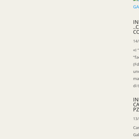
IN
..
C
14
«I 
“fa
(Fd
uno
mag
di 
IN
C
PZ
13
Ca
Gal