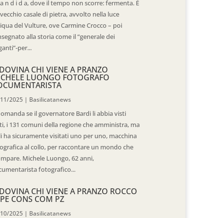
 a n d i d a, dove il tempo non scorre: fermenta. È
vecchio casale di pietra, avvolto nella luce
iqua del Vulture, ove Carmine Crocco – poi
segnato alla storia come il “generale dei
ganti”-per...
DOVINA CHI VIENE A PRANZO
ICHELE LUONGO FOTOGRAFO
OCUMENTARISTA
/11/2025
|
Basilicatanews
domanda se il governatore Bardi li abbia visti
ti, i 131 comuni della regione che amministra, ma
 li ha sicuramente visitati uno per uno, macchina
ografica al collo, per raccontare un mondo che
mpare. Michele Luongo, 62 anni,
umentarista fotografico...
DOVINA CHI VIENE A PRANZO ROCCO
PE CONS COM PZ
/10/2025
|
Basilicatanews