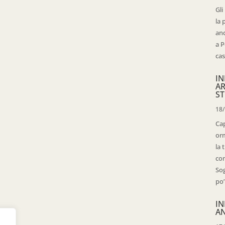
Gli
la 
anc
a P
cas
IN
AR
ST
18
Cap
orm
la 
con
Sog
po’
IN
AN