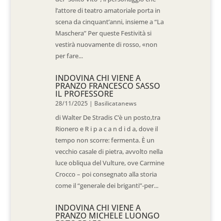
l’attore di teatro amatoriale porta in
scena da cinquant’anni, insieme a “La
Maschera” Per queste Festività si
vestirà nuovamente di rosso, «non
per fare...
INDOVINA CHI VIENE A
PRANZO FRANCESCO SASSO
IL PROFESSORE
28/11/2025
|
Basilicatanews
di Walter De Stradis C’è un posto,tra
Rionero e R i p a c a n d i d a, dove il
tempo non scorre: fermenta. È un
vecchio casale di pietra, avvolto nella
luce obliqua del Vulture, ove Carmine
Crocco – poi consegnato alla storia
come il “generale dei briganti”-per...
INDOVINA CHI VIENE A
PRANZO MICHELE LUONGO