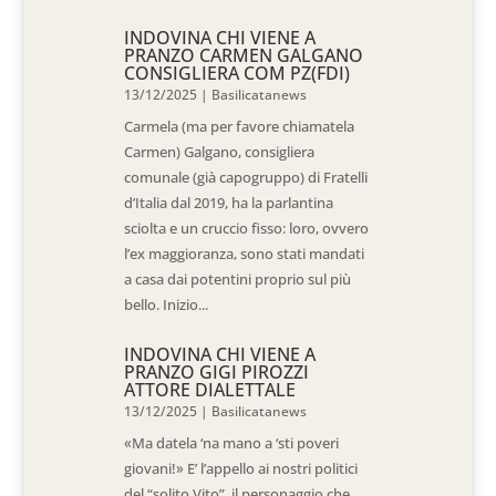
INDOVINA CHI VIENE A
PRANZO CARMEN GALGANO
CONSIGLIERA COM PZ(FDI)
13/12/2025
|
Basilicatanews
Carmela (ma per favore chiamatela
Carmen) Galgano, consigliera
comunale (già capogruppo) di Fratelli
d’Italia dal 2019, ha la parlantina
sciolta e un cruccio fisso: loro, ovvero
l’ex maggioranza, sono stati mandati
a casa dai potentini proprio sul più
bello. Inizio...
INDOVINA CHI VIENE A
PRANZO GIGI PIROZZI
ATTORE DIALETTALE
13/12/2025
|
Basilicatanews
«Ma datela ‘na mano a ‘sti poveri
giovani!» E’ l’appello ai nostri politici
del “solito Vito”, il personaggio che