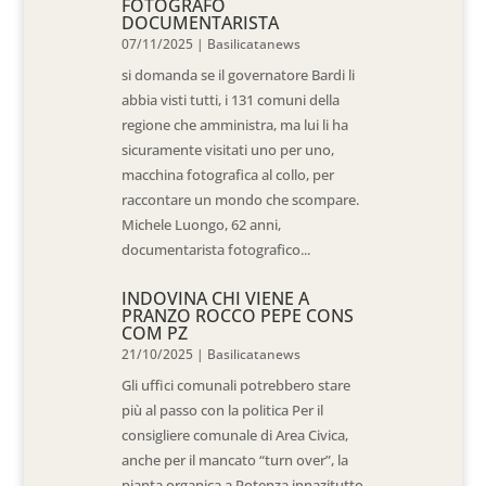
FOTOGRAFO
DOCUMENTARISTA
07/11/2025
|
Basilicatanews
si domanda se il governatore Bardi li
abbia visti tutti, i 131 comuni della
regione che amministra, ma lui li ha
sicuramente visitati uno per uno,
macchina fotografica al collo, per
raccontare un mondo che scompare.
Michele Luongo, 62 anni,
documentarista fotografico...
INDOVINA CHI VIENE A
PRANZO ROCCO PEPE CONS
COM PZ
21/10/2025
|
Basilicatanews
Gli uffici comunali potrebbero stare
più al passo con la politica Per il
consigliere comunale di Area Civica,
anche per il mancato “turn over”, la
pianta organica a Potenza innazitutto