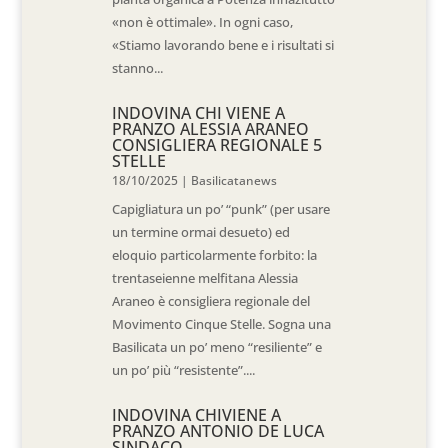
«non è ottimale». In ogni caso,
«Stiamo lavorando bene e i risultati si
stanno...
INDOVINA CHI VIENE A
PRANZO ALESSIA ARANEO
CONSIGLIERA REGIONALE 5
STELLE
18/10/2025
|
Basilicatanews
Capigliatura un po’ “punk” (per usare
un termine ormai desueto) ed
eloquio particolarmente forbito: la
trentaseienne melfitana Alessia
Araneo è consigliera regionale del
Movimento Cinque Stelle. Sogna una
Basilicata un po’ meno “resiliente” e
un po’ più “resistente”....
INDOVINA CHIVIENE A
PRANZO ANTONIO DE LUCA
SINDACO