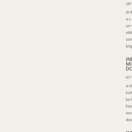
28/
di 
a c
un 
obl
con
bri
IN
MI
D
07/
si 
tut
lui
fot
sco
doc