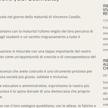
IN
VI
RE
ata nel giorno della maturità di Vincenzo Cavallo,
17/
Fra
ontano con la maturità l’ultimo miglio del loro percorso di
una
gli studenti e un sentito ringraziamento a tutto il
ass
con
con
azione vi misurate con una tappa importante del vostro
to come un’opportunità di crescita e di consapevolezza del
IN
AU
CH
noscenza che avete costruito è uno strumento prezioso per
20/
una società più giusta, solidale e inclusiva.
Sco
nale educativo e amministrativo, esprimiamo la nostra più
non
enziosa è la spina dorsale di una democrazia che proprio
dei
e.
ind
sci
e con il loro sostegno quotidiano, con le attese, le fatiche e