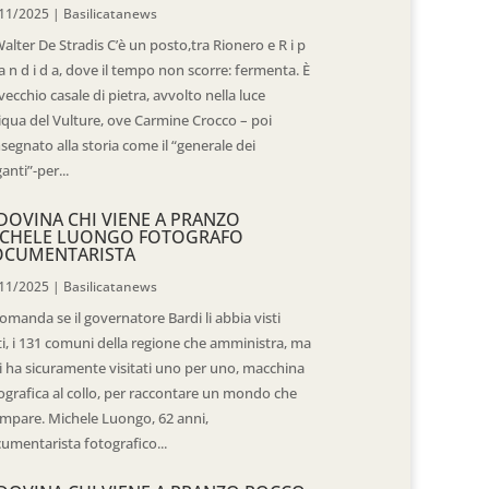
11/2025
|
Basilicatanews
Walter De Stradis C’è un posto,tra Rionero e R i p
 a n d i d a, dove il tempo non scorre: fermenta. È
vecchio casale di pietra, avvolto nella luce
iqua del Vulture, ove Carmine Crocco – poi
segnato alla storia come il “generale dei
ganti”-per...
DOVINA CHI VIENE A PRANZO
CHELE LUONGO FOTOGRAFO
OCUMENTARISTA
11/2025
|
Basilicatanews
domanda se il governatore Bardi li abbia visti
ti, i 131 comuni della regione che amministra, ma
 li ha sicuramente visitati uno per uno, macchina
ografica al collo, per raccontare un mondo che
mpare. Michele Luongo, 62 anni,
umentarista fotografico...