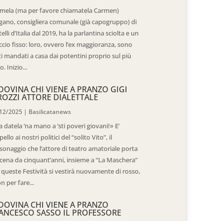
mela (ma per favore chiamatela Carmen)
gano, consigliera comunale (già capogruppo) di
telli d’Italia dal 2019, ha la parlantina sciolta e un
ccio fisso: loro, ovvero l’ex maggioranza, sono
ti mandati a casa dai potentini proprio sul più
o. Inizio...
DOVINA CHI VIENE A PRANZO GIGI
ROZZI ATTORE DIALETTALE
12/2025
|
Basilicatanews
 datela ‘na mano a ‘sti poveri giovani!» E’
pello ai nostri politici del “solito Vito”, il
sonaggio che l’attore di teatro amatoriale porta
scena da cinquant’anni, insieme a “La Maschera”
 queste Festività si vestirà nuovamente di rosso,
n per fare...
DOVINA CHI VIENE A PRANZO
ANCESCO SASSO IL PROFESSORE