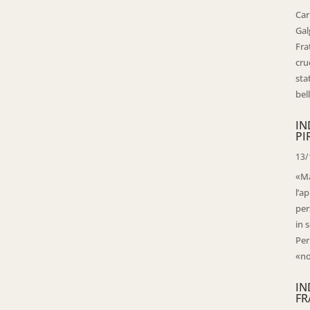
Car
Gal
Fra
cru
sta
bell
IN
PI
13/
«Ma
l’ap
per
in 
Per
«no
IN
FR