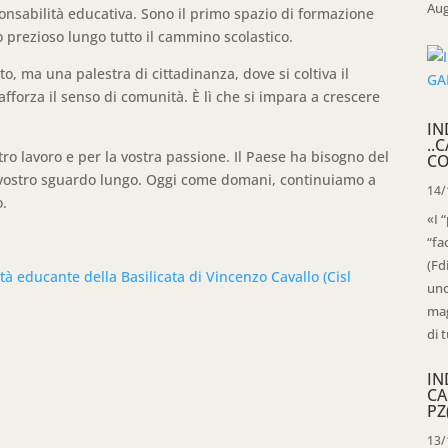
Aug
onsabilità educativa. Sono il primo spazio di formazione
prezioso lungo tutto il cammino scolastico.
, ma una palestra di cittadinanza, dove si coltiva il
rafforza il senso di comunità. È lì che si impara a crescere
IN
..
tro lavoro e per la vostra passione. Il Paese ha bisogno del
CO
 vostro sguardo lungo. Oggi come domani, continuiamo a
14/
o.
«I 
“fa
(Fd
à educante della Basilicata di Vincenzo Cavallo (Cisl
uno
mag
di t
IN
CA
PZ
13/