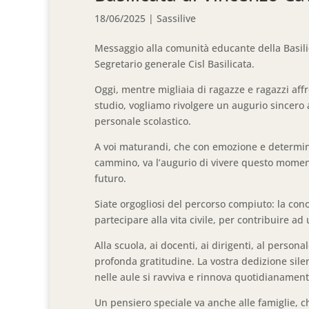
18/06/2025
|
Sassilive
Messaggio alla comunità educante della Basilic
Segretario generale Cisl Basilicata.
Oggi, mentre migliaia di ragazze e ragazzi affr
studio, vogliamo rivolgere un augurio sincero a
personale scolastico.
A voi maturandi, che con emozione e determin
cammino, va l’augurio di vivere questo momen
futuro.
Siate orgogliosi del percorso compiuto: la co
partecipare alla vita civile, per contribuire ad 
Alla scuola, ai docenti, ai dirigenti, al perso
profonda gratitudine. La vostra dedizione sil
nelle aule si ravviva e rinnova quotidianament
Un pensiero speciale va anche alle famiglie, ch