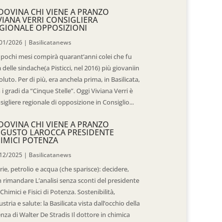
DOVINA CHI VIENE A PRANZO
VIANA VERRI CONSIGLIERA
GIONALE OPPOSIZIONI
01/2026
|
Basilicatanews
 pochi mesi compirà quarant’anni colei che fu
 delle sindache(a Pisticci, nel 2016) più giovaniin
oluto. Per di più, era anchela prima, in Basilicata,
 i gradi da “Cinque Stelle”. Oggi Viviana Verri è
sigliere regionale di opposizione in Consiglio...
DOVINA CHI VIENE A PRANZO
GUSTO LAROCCA PRESIDENTE
IMICI POTENZA
12/2025
|
Basilicatanews
rie, petrolio e acqua (che sparisce): decidere,
 rimandare L’analisi senza sconti del presidente
 Chimici e Fisici di Potenza. Sostenibilità,
ustria e salute: la Basilicata vista dall’occhio della
enza di Walter De Stradis Il dottore in chimica