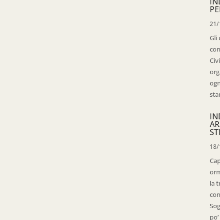
IN
PE
21/
Gli
con
Civ
org
ogn
sta
IN
AR
ST
18/
Cap
orm
la 
con
Sog
po’ 