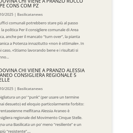
DOVINA CHI VIENE A PRANZO ROCCO
PE CONS COM PZ
10/2025
|
Basilicatanews
 uffici comunali potrebbero stare più al passo
 la politica Per il consigliere comunale di Area
ica, anche per il mancato “turn over”, la pianta
anica a Potenza innazitutto «non è ottimale». In
i caso, «Stiamo lavorando bene e i risultati si
nno...
DOVINA CHI VIENE A PRANZO ALESSIA
ANEO CONSIGLIERA REGIONALE 5
ELLE
10/2025
|
Basilicatanews
igliatura un po’ “punk” (per usare un termine
ai desueto) ed eloquio particolarmente forbito:
trentaseienne melfitana Alessia Araneo è
sigliera regionale del Movimento Cinque Stelle.
na una Basilicata un po’ meno “resiliente” e un
più “resistente”....