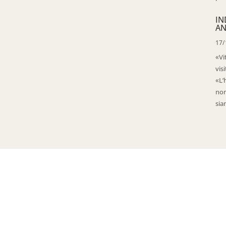
IN
AN
17/
«Vi
vis
«L’
non
sia