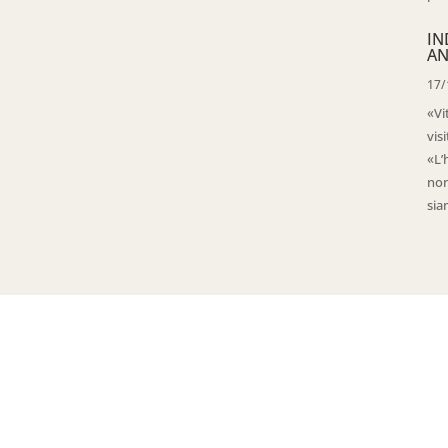
IN
AN
17/
«Vi
vis
«L’
non
sia