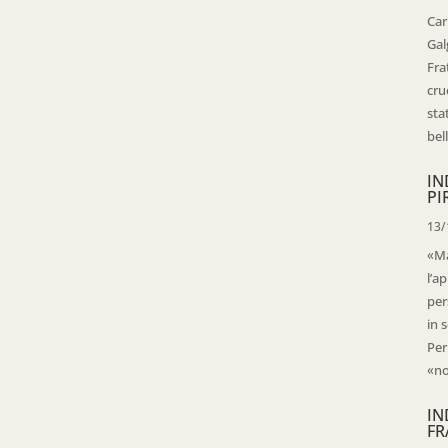
Car
Gal
Fra
cru
sta
bell
IN
PI
13/
«Ma
l’ap
per
in 
Per
«no
IN
FR