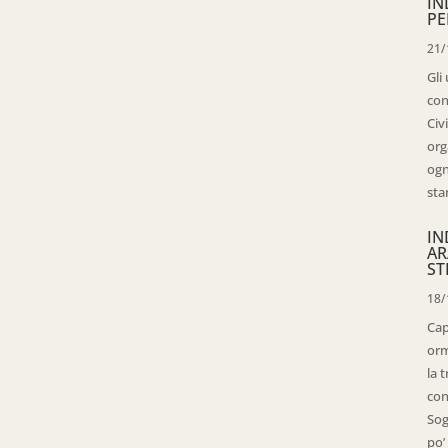
IN
PE
21/
Gli
con
Civ
org
ogn
sta
IN
AR
ST
18/
Cap
orm
la 
con
Sog
po’ 