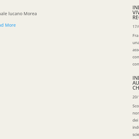
IN
VI
nale lucano Morea
RE
ad More
17/
Fra
una
ass
con
con
IN
AU
CH
20/
Sco
non
dei
ind
sci