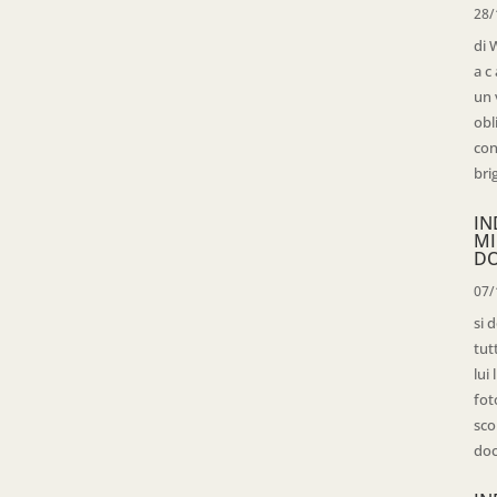
28/
di 
a c
un 
obl
con
bri
IN
MI
D
07/
si 
tut
lui
fot
sco
doc