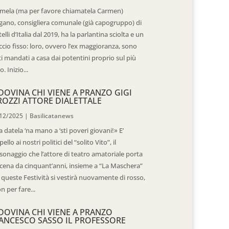
mela (ma per favore chiamatela Carmen)
gano, consigliera comunale (già capogruppo) di
telli d’Italia dal 2019, ha la parlantina sciolta e un
ccio fisso: loro, ovvero l’ex maggioranza, sono
ti mandati a casa dai potentini proprio sul più
o. Inizio...
DOVINA CHI VIENE A PRANZO GIGI
ROZZI ATTORE DIALETTALE
12/2025
|
Basilicatanews
 datela ‘na mano a ‘sti poveri giovani!» E’
pello ai nostri politici del “solito Vito”, il
sonaggio che l’attore di teatro amatoriale porta
scena da cinquant’anni, insieme a “La Maschera”
 queste Festività si vestirà nuovamente di rosso,
n per fare...
DOVINA CHI VIENE A PRANZO
ANCESCO SASSO IL PROFESSORE