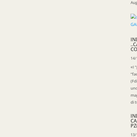
Aug
IN
..
CO
14/
«I 
“fa
(Fd
uno
mag
di t
IN
CA
PZ
13/