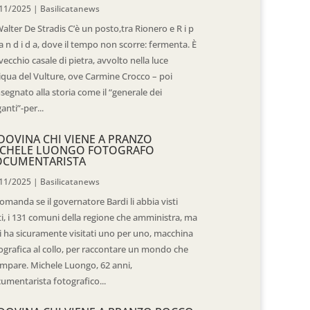
11/2025
|
Basilicatanews
Walter De Stradis C’è un posto,tra Rionero e R i p
 a n d i d a, dove il tempo non scorre: fermenta. È
vecchio casale di pietra, avvolto nella luce
iqua del Vulture, ove Carmine Crocco – poi
segnato alla storia come il “generale dei
ganti”-per...
DOVINA CHI VIENE A PRANZO
CHELE LUONGO FOTOGRAFO
OCUMENTARISTA
11/2025
|
Basilicatanews
domanda se il governatore Bardi li abbia visti
ti, i 131 comuni della regione che amministra, ma
 li ha sicuramente visitati uno per uno, macchina
ografica al collo, per raccontare un mondo che
mpare. Michele Luongo, 62 anni,
umentarista fotografico...