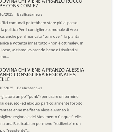
DOVINA CHI VIENE A PRANZO ROCCO
PE CONS COM PZ
10/2025
|
Basilicatanews
 uffici comunali potrebbero stare più al passo
 la politica Per il consigliere comunale di Area
ica, anche per il mancato “turn over”, la pianta
anica a Potenza innazitutto «non è ottimale». In
i caso, «Stiamo lavorando bene e i risultati si
nno...
DOVINA CHI VIENE A PRANZO ALESSIA
ANEO CONSIGLIERA REGIONALE 5
ELLE
10/2025
|
Basilicatanews
igliatura un po’ “punk” (per usare un termine
ai desueto) ed eloquio particolarmente forbito:
trentaseienne melfitana Alessia Araneo è
sigliera regionale del Movimento Cinque Stelle.
na una Basilicata un po’ meno “resiliente” e un
più “resistente”....