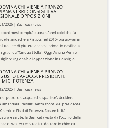
DOVINA CHI VIENE A PRANZO
VIANA VERRI CONSIGLIERA
GIONALE OPPOSIZIONI
01/2026
|
Basilicatanews
 pochi mesi compirà quarant’anni colei che fu
 delle sindache(a Pisticci, nel 2016) più giovaniin
oluto. Per di più, era anchela prima, in Basilicata,
 i gradi da “Cinque Stelle”. Oggi Viviana Verri è
sigliere regionale di opposizione in Consiglio...
DOVINA CHI VIENE A PRANZO
GUSTO LAROCCA PRESIDENTE
IMICI POTENZA
12/2025
|
Basilicatanews
rie, petrolio e acqua (che sparisce): decidere,
 rimandare L’analisi senza sconti del presidente
 Chimici e Fisici di Potenza. Sostenibilità,
ustria e salute: la Basilicata vista dall’occhio della
enza di Walter De Stradis Il dottore in chimica