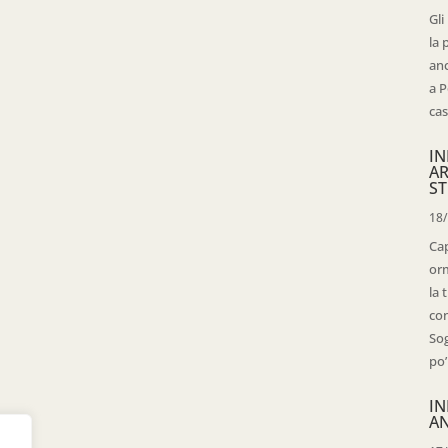
Gli
la 
anc
a P
cas
IN
AR
ST
18
Cap
orm
la 
con
Sog
po’
IN
AN