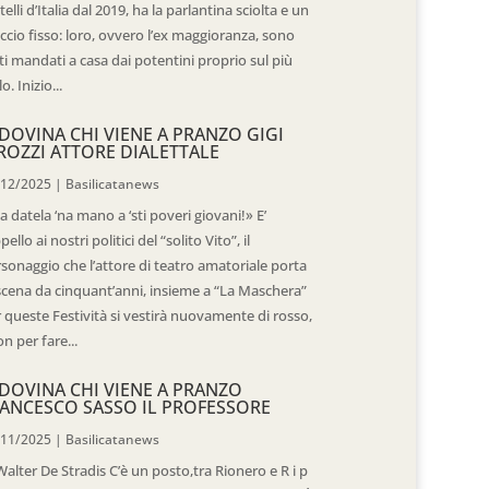
telli d’Italia dal 2019, ha la parlantina sciolta e un
ccio fisso: loro, ovvero l’ex maggioranza, sono
ti mandati a casa dai potentini proprio sul più
o. Inizio...
DOVINA CHI VIENE A PRANZO GIGI
ROZZI ATTORE DIALETTALE
/12/2025
|
Basilicatanews
 datela ‘na mano a ‘sti poveri giovani!» E’
ppello ai nostri politici del “solito Vito”, il
sonaggio che l’attore di teatro amatoriale porta
scena da cinquant’anni, insieme a “La Maschera”
 queste Festività si vestirà nuovamente di rosso,
n per fare...
DOVINA CHI VIENE A PRANZO
ANCESCO SASSO IL PROFESSORE
/11/2025
|
Basilicatanews
Walter De Stradis C’è un posto,tra Rionero e R i p