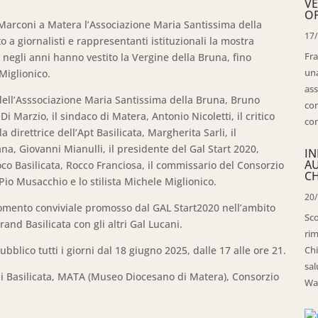
VE
OP
 Marconi a Matera l’Associazione Maria Santissima della
17
 a giornalisti e rappresentanti istituzionali la mostra
Fra
 negli anni hanno vestito la Vergine della Bruna, fino
una
 Miglionico.
ass
dell’Asssociazione Maria Santissima della Bruna, Bruno
con
Di Marzio, il sindaco di Matera, Antonio Nicoletti, il critico
con
 direttrice dell’Apt Basilicata, Margherita Sarli, il
a, Giovanni Mianulli, il presidente del Gal Start 2020,
IN
A
oco Basilicata, Rocco Franciosa, il commissario del Consorzio
CH
io Musacchio e lo stilista Michele Miglionico.
20
momento conviviale promosso dal GAL Start2020 nell’ambito
Sco
and Basilicata con gli altri Gal Lucani.
rim
bblico tutti i giorni dal 18 giugno 2025, dalle 17 alle ore 21.
Chi
sal
t di Basilicata, MATA (Museo Diocesano di Matera), Consorzio
Wal