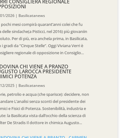
RRI CONSIGLIERA REGIONALE
POSIZIONI
/01/2026
|
Basilicatanews
 pochi mesi compirà quarant’anni colei che fu
 delle sindache(a Pisticci, nel 2016) più giovaniin
oluto. Per di più, era anchela prima, in Basilicata,
 i gradi da “Cinque Stelle”. Oggi Viviana Verri è
sigliere regionale di opposizione in Consiglio...
DOVINA CHI VIENE A PRANZO
UGUSTO LAROCCA PRESIDENTE
IMICI POTENZA
/12/2025
|
Basilicatanews
rie, petrolio e acqua (che sparisce): decidere, non
andare L’analisi senza sconti del presidente dei
mici e Fisici di Potenza. Sostenibilità, industria e
ute: la Basilicata vista dall’occhio della scienza di
ter De Stradis Il dottore in chimica Augusto...