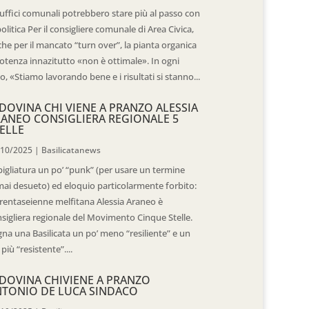
 uffici comunali potrebbero stare più al passo con
politica Per il consigliere comunale di Area Civica,
he per il mancato “turn over”, la pianta organica
otenza innazitutto «non è ottimale». In ogni
o, «Stiamo lavorando bene e i risultati si stanno...
DOVINA CHI VIENE A PRANZO ALESSIA
ANEO CONSIGLIERA REGIONALE 5
ELLE
/10/2025
|
Basilicatanews
igliatura un po’ “punk” (per usare un termine
ai desueto) ed eloquio particolarmente forbito:
trentaseienne melfitana Alessia Araneo è
sigliera regionale del Movimento Cinque Stelle.
na una Basilicata un po’ meno “resiliente” e un
 più “resistente”....
DOVINA CHIVIENE A PRANZO
TONIO DE LUCA SINDACO