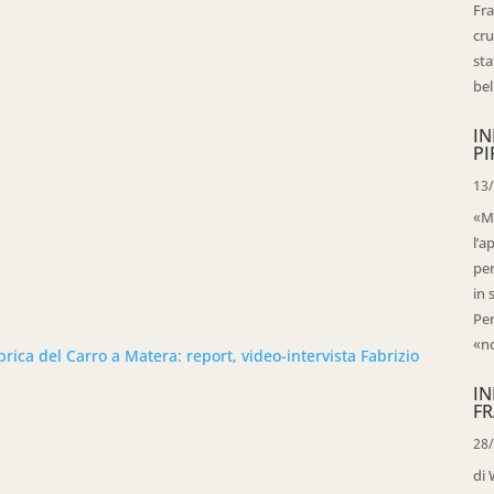
Fra
cru
sta
bell
IN
PI
13
«Ma
l’a
per
in 
Per
«no
rica del Carro a Matera: report, video-intervista Fabrizio
IN
FR
28
di 