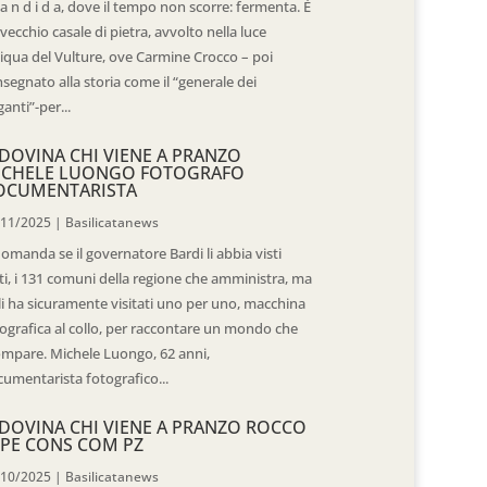
 a n d i d a, dove il tempo non scorre: fermenta. È
vecchio casale di pietra, avvolto nella luce
iqua del Vulture, ove Carmine Crocco – poi
segnato alla storia come il “generale dei
ganti”-per...
DOVINA CHI VIENE A PRANZO
ICHELE LUONGO FOTOGRAFO
OCUMENTARISTA
/11/2025
|
Basilicatanews
domanda se il governatore Bardi li abbia visti
ti, i 131 comuni della regione che amministra, ma
 li ha sicuramente visitati uno per uno, macchina
ografica al collo, per raccontare un mondo che
mpare. Michele Luongo, 62 anni,
umentarista fotografico...
DOVINA CHI VIENE A PRANZO ROCCO
PE CONS COM PZ
/10/2025
|
Basilicatanews