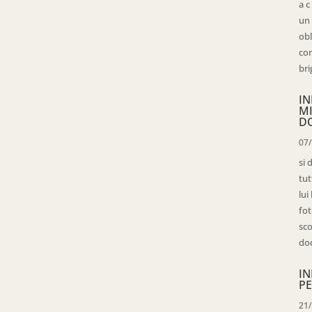
a c
un 
obl
con
bri
IN
M
D
07
si 
tut
lui
fot
sco
doc
IN
PE
21