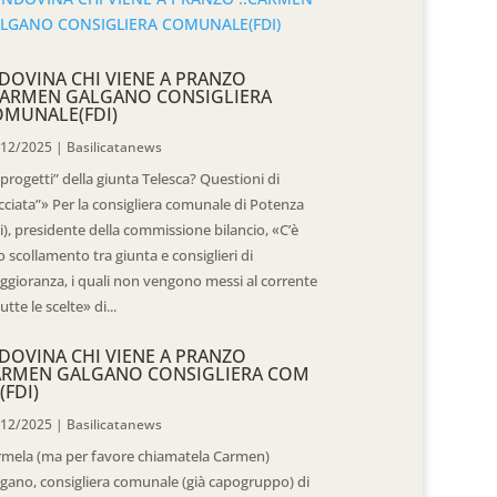
DOVINA CHI VIENE A PRANZO
CARMEN GALGANO CONSIGLIERA
OMUNALE(FDI)
/12/2025
|
Basilicatanews
“progetti” della giunta Telesca? Questioni di
cciata”» Per la consigliera comunale di Potenza
i), presidente della commissione bilancio, «C’è
 scollamento tra giunta e consiglieri di
gioranza, i quali non vengono messi al corrente
tutte le scelte» di...
DOVINA CHI VIENE A PRANZO
ARMEN GALGANO CONSIGLIERA COM
(FDI)
/12/2025
|
Basilicatanews
rmela (ma per favore chiamatela Carmen)
gano, consigliera comunale (già capogruppo) di