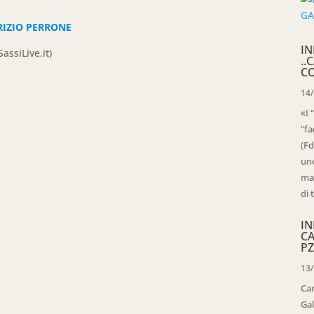
RIZIO PERRONE
IN
assiLive.it)
..
C
14
«I 
“fa
(Fd
uno
mag
di 
IN
C
PZ
13
Ca
Gal