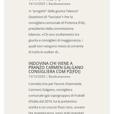
14/12/2025
|
Basilicatanews
«I “progetti” della giunta Telesca?
Questioni di “facciata”» Per la
consigliera comunale di Potenza (Fdi),
presidente della commissione
bilancio, «C’è uno scollamento tra
giunta e consiglieri di maggioranza, i
quali non vengono messi al corrente
di tutte le scelte» di...
INDOVINA CHI VIENE A
PRANZO CARMEN GALGANO
CONSIGLIERA COM PZ(FDI)
13/12/2025
|
Basilicatanews
Carmela (ma per favore chiamatela
Carmen) Galgano, consigliera
comunale (già capogruppo) di Fratelli
d’Italia dal 2019, ha la parlantina
sciolta e un cruccio fisso: loro, ovvero
l’ex maggioranza, sono stati mandati