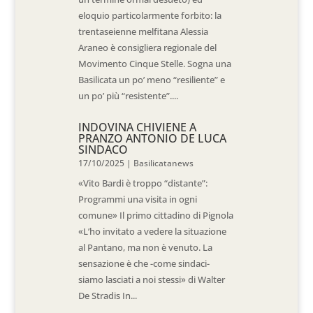
eloquio particolarmente forbito: la
trentaseienne melfitana Alessia
Araneo è consigliera regionale del
Movimento Cinque Stelle. Sogna una
Basilicata un po’ meno “resiliente” e
un po’ più “resistente”....
INDOVINA CHIVIENE A
PRANZO ANTONIO DE LUCA
SINDACO
17/10/2025
|
Basilicatanews
«Vito Bardi è troppo “distante”:
Programmi una visita in ogni
comune» Il primo cittadino di Pignola
«L’ho invitato a vedere la situazione
al Pantano, ma non è venuto. La
sensazione è che -come sindaci-
siamo lasciati a noi stessi» di Walter
De Stradis In...