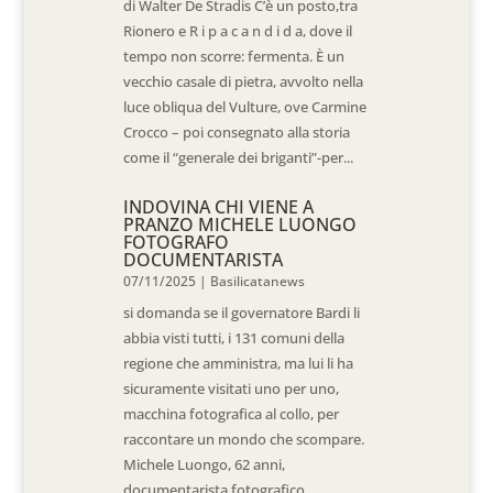
di Walter De Stradis C’è un posto,tra
Rionero e R i p a c a n d i d a, dove il
tempo non scorre: fermenta. È un
vecchio casale di pietra, avvolto nella
luce obliqua del Vulture, ove Carmine
Crocco – poi consegnato alla storia
come il “generale dei briganti”-per...
INDOVINA CHI VIENE A
PRANZO MICHELE LUONGO
FOTOGRAFO
DOCUMENTARISTA
07/11/2025
|
Basilicatanews
si domanda se il governatore Bardi li
abbia visti tutti, i 131 comuni della
regione che amministra, ma lui li ha
sicuramente visitati uno per uno,
macchina fotografica al collo, per
raccontare un mondo che scompare.
Michele Luongo, 62 anni,
documentarista fotografico...