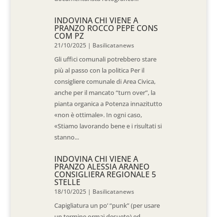
INDOVINA CHI VIENE A
PRANZO ROCCO PEPE CONS
COM PZ
21/10/2025
|
Basilicatanews
Gli uffici comunali potrebbero stare
più al passo con la politica Per il
consigliere comunale di Area Civica,
anche per il mancato “turn over”, la
pianta organica a Potenza innazitutto
«non è ottimale». In ogni caso,
«Stiamo lavorando bene e i risultati si
stanno...
INDOVINA CHI VIENE A
PRANZO ALESSIA ARANEO
CONSIGLIERA REGIONALE 5
STELLE
18/10/2025
|
Basilicatanews
Capigliatura un po’ “punk” (per usare
un termine ormai desueto) ed