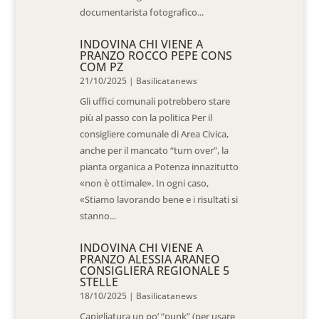
documentarista fotografico...
INDOVINA CHI VIENE A
PRANZO ROCCO PEPE CONS
COM PZ
21/10/2025
|
Basilicatanews
Gli uffici comunali potrebbero stare
più al passo con la politica Per il
consigliere comunale di Area Civica,
anche per il mancato “turn over”, la
pianta organica a Potenza innazitutto
«non è ottimale». In ogni caso,
«Stiamo lavorando bene e i risultati si
stanno...
INDOVINA CHI VIENE A
PRANZO ALESSIA ARANEO
CONSIGLIERA REGIONALE 5
STELLE
18/10/2025
|
Basilicatanews
Capigliatura un po’ “punk” (per usare