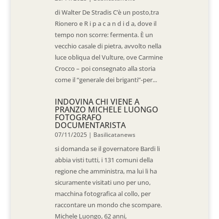
di Walter De Stradis C’è un posto,tra
Rionero e R i p a c a n d i d a, dove il
tempo non scorre: fermenta. È un
vecchio casale di pietra, avvolto nella
luce obliqua del Vulture, ove Carmine
Crocco – poi consegnato alla storia
come il “generale dei briganti”-per...
INDOVINA CHI VIENE A
PRANZO MICHELE LUONGO
FOTOGRAFO
DOCUMENTARISTA
07/11/2025
|
Basilicatanews
si domanda se il governatore Bardi li
abbia visti tutti, i 131 comuni della
regione che amministra, ma lui li ha
sicuramente visitati uno per uno,
macchina fotografica al collo, per
raccontare un mondo che scompare.
Michele Luongo, 62 anni,