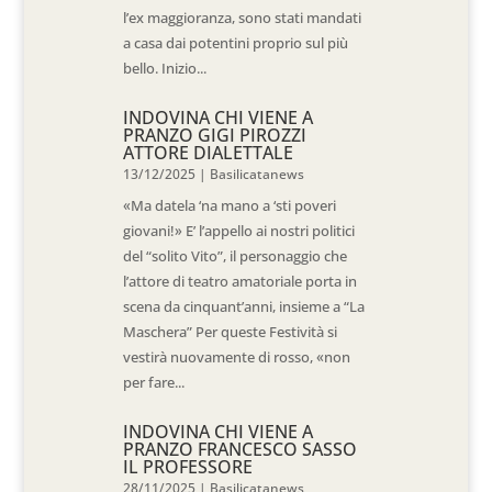
l’ex maggioranza, sono stati mandati
a casa dai potentini proprio sul più
bello. Inizio...
INDOVINA CHI VIENE A
PRANZO GIGI PIROZZI
ATTORE DIALETTALE
13/12/2025
|
Basilicatanews
«Ma datela ‘na mano a ‘sti poveri
giovani!» E’ l’appello ai nostri politici
del “solito Vito”, il personaggio che
l’attore di teatro amatoriale porta in
scena da cinquant’anni, insieme a “La
Maschera” Per queste Festività si
vestirà nuovamente di rosso, «non
per fare...
INDOVINA CHI VIENE A
PRANZO FRANCESCO SASSO
IL PROFESSORE
28/11/2025
|
Basilicatanews