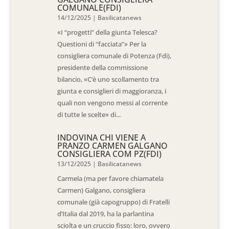
COMUNALE(FDI)
14/12/2025
|
Basilicatanews
«I “progetti” della giunta Telesca?
Questioni di “facciata”» Per la
consigliera comunale di Potenza (Fdi),
presidente della commissione
bilancio, «C’è uno scollamento tra
giunta e consiglieri di maggioranza, i
quali non vengono messi al corrente
di tutte le scelte» di...
INDOVINA CHI VIENE A
PRANZO CARMEN GALGANO
CONSIGLIERA COM PZ(FDI)
13/12/2025
|
Basilicatanews
Carmela (ma per favore chiamatela
Carmen) Galgano, consigliera
comunale (già capogruppo) di Fratelli
d’Italia dal 2019, ha la parlantina
sciolta e un cruccio fisso: loro, ovvero