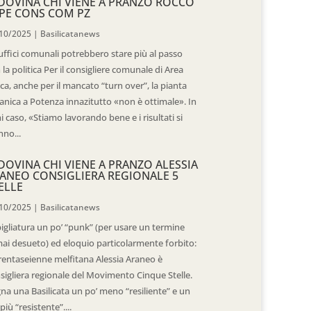
DOVINA CHI VIENE A PRANZO ROCCO
PE CONS COM PZ
10/2025
|
Basilicatanews
 uffici comunali potrebbero stare più al passo
 la politica Per il consigliere comunale di Area
ica, anche per il mancato “turn over”, la pianta
anica a Potenza innazitutto «non è ottimale». In
i caso, «Stiamo lavorando bene e i risultati si
nno...
DOVINA CHI VIENE A PRANZO ALESSIA
ANEO CONSIGLIERA REGIONALE 5
ELLE
10/2025
|
Basilicatanews
igliatura un po’ “punk” (per usare un termine
ai desueto) ed eloquio particolarmente forbito:
trentaseienne melfitana Alessia Araneo è
sigliera regionale del Movimento Cinque Stelle.
na una Basilicata un po’ meno “resiliente” e un
più “resistente”....