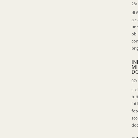
28/
di 
a c
un 
obl
con
bri
IN
MI
D
07/
si 
tut
lui
fot
sco
doc