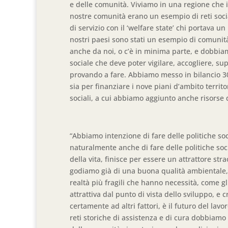
e delle comunità. Viviamo in una regione che i
nostre comunità erano un esempio di reti social
di servizio con il ‘welfare state’ chi portava un
nostri paesi sono stati un esempio di comunità
anche da noi, o c’è in minima parte, e dobbiamo
sociale che deve poter vigilare, accogliere, su
provando a fare. Abbiamo messo in bilancio 30 
sia per finanziare i nove piani d’ambito territo
sociali, a cui abbiamo aggiunto anche risorse
“Abbiamo intenzione di fare delle politiche so
naturalmente anche di fare delle politiche soci
della vita, finisce per essere un attrattore str
godiamo già di una buona qualità ambientale, 
realtà più fragili che hanno necessità, come g
attrattiva dal punto di vista dello sviluppo, e
certamente ad altri fattori, è il futuro del lav
reti storiche di assistenza e di cura dobbiamo 