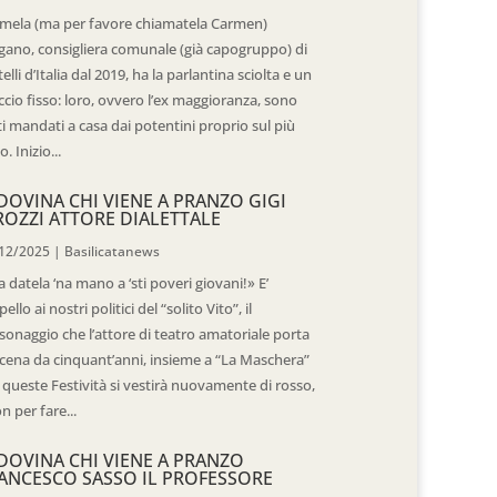
mela (ma per favore chiamatela Carmen)
gano, consigliera comunale (già capogruppo) di
telli d’Italia dal 2019, ha la parlantina sciolta e un
ccio fisso: loro, ovvero l’ex maggioranza, sono
ti mandati a casa dai potentini proprio sul più
o. Inizio...
DOVINA CHI VIENE A PRANZO GIGI
ROZZI ATTORE DIALETTALE
12/2025
|
Basilicatanews
 datela ‘na mano a ‘sti poveri giovani!» E’
pello ai nostri politici del “solito Vito”, il
sonaggio che l’attore di teatro amatoriale porta
scena da cinquant’anni, insieme a “La Maschera”
 queste Festività si vestirà nuovamente di rosso,
n per fare...
DOVINA CHI VIENE A PRANZO
ANCESCO SASSO IL PROFESSORE