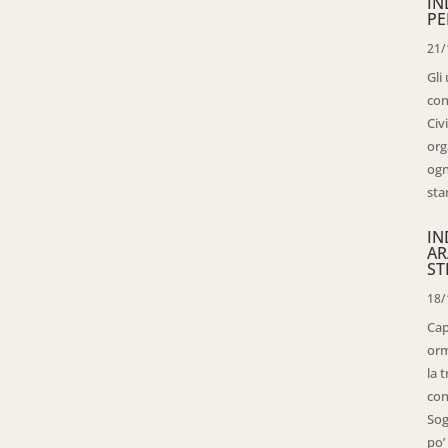
IN
PE
21/
Gli
con
Civ
org
ogn
sta
IN
AR
ST
18/
Cap
orm
la 
con
Sog
po’ 