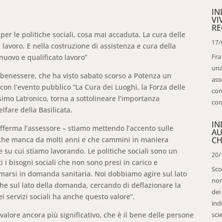
IN
VI
RE
er le politiche sociali, cosa mai accaduta. La cura delle
17/
l lavoro. E nella costruzione di assistenza e cura della
Fra
nuovo e qualificato lavoro”
una
l benessere, che ha visto sabato scorso a Potenza un
ass
on l’evento pubblico “La Cura dei Luoghi, la Forza delle
con
simo Latronico, torna a sottolineare l’importanza
con
fare della Basilicata.
IN
afferma l’assessore – stiamo mettendo l’accento sulle
AU
e che manca da molti anni e che cammini in maniera
CH
e su cui stiamo lavorando. Le politiche sociali sono un
20/
ti i bisogni sociali che non sono presi in carico e
Sco
marsi in domanda sanitaria. Noi dobbiamo agire sul lato
non
che sul lato della domanda, cercando di deflazionare la
dei
 servizi sociali ha anche questo valore”.
ind
alore ancora più significativo, che è il bene delle persone
sci