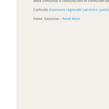
della comunità si costruiscono le condizioni pe
L’articolo
Assessore regionale Latronico: politic
Fonte: SassiLive –
Read More