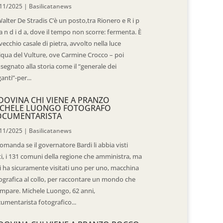
11/2025
|
Basilicatanews
Walter De Stradis C’è un posto,tra Rionero e R i p
 a n d i d a, dove il tempo non scorre: fermenta. È
vecchio casale di pietra, avvolto nella luce
iqua del Vulture, ove Carmine Crocco – poi
segnato alla storia come il “generale dei
ganti”-per...
DOVINA CHI VIENE A PRANZO
CHELE LUONGO FOTOGRAFO
OCUMENTARISTA
11/2025
|
Basilicatanews
domanda se il governatore Bardi li abbia visti
ti, i 131 comuni della regione che amministra, ma
 li ha sicuramente visitati uno per uno, macchina
ografica al collo, per raccontare un mondo che
mpare. Michele Luongo, 62 anni,
umentarista fotografico...