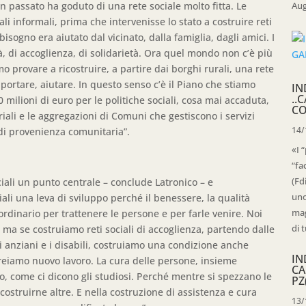
n passato ha goduto di una rete sociale molto fitta. Le
Aug
i informali, prima che intervenisse lo stato a costruire reti
 bisogno era aiutato dal vicinato, dalla famiglia, dagli amici. I
, di accoglienza, di solidarietà. Ora quel mondo non c’è più
 provare a ricostruire, a partire dai borghi rurali, una rete
pportare, aiutare. In questo senso c’è il Piano che stiamo
IN
..
milioni di euro per le politiche sociali, cosa mai accaduta,
CO
riali e le aggregazioni di Comuni che gestiscono i servizi
14/
 di provenienza comunitaria”.
«I 
“fa
(Fd
ciali un punto centrale – conclude Latronico – e
uno
ali una leva di sviluppo perché il benessere, la qualità
mag
aordinario per trattenere le persone e per farle venire. Noi
di t
ma se costruiamo reti sociali di accoglienza, partendo dalle
li anziani e i disabili, costruiamo una condizione anche
IN
 creiamo nuovo lavoro. La cura delle persone, insieme
CA
oro, come ci dicono gli studiosi. Perché mentre si spezzano le
PZ
costruirne altre. E nella costruzione di assistenza e cura
13/