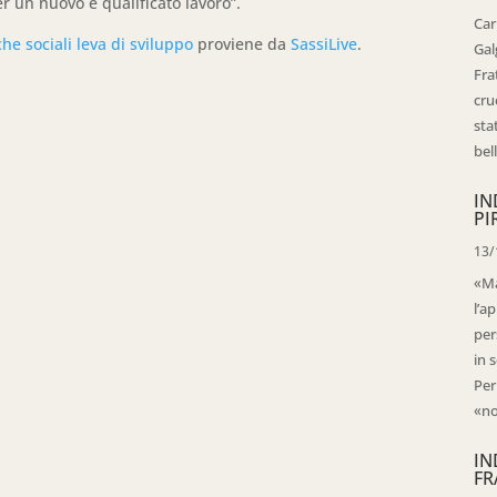
r un nuovo e qualificato lavoro”.
Car
he sociali leva di sviluppo
proviene da
SassiLive
.
Gal
Fra
cru
sta
bell
IN
PI
13/
«Ma
l’ap
per
in 
Per
«no
IN
FR