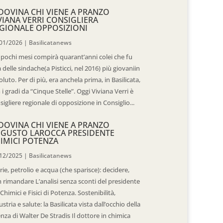
DOVINA CHI VIENE A PRANZO
VIANA VERRI CONSIGLIERA
GIONALE OPPOSIZIONI
01/2026
|
Basilicatanews
 pochi mesi compirà quarant’anni colei che fu
 delle sindache(a Pisticci, nel 2016) più giovaniin
oluto. Per di più, era anchela prima, in Basilicata,
 i gradi da “Cinque Stelle”. Oggi Viviana Verri è
sigliere regionale di opposizione in Consiglio...
DOVINA CHI VIENE A PRANZO
GUSTO LAROCCA PRESIDENTE
IMICI POTENZA
12/2025
|
Basilicatanews
rie, petrolio e acqua (che sparisce): decidere,
 rimandare L’analisi senza sconti del presidente
 Chimici e Fisici di Potenza. Sostenibilità,
ustria e salute: la Basilicata vista dall’occhio della
enza di Walter De Stradis Il dottore in chimica