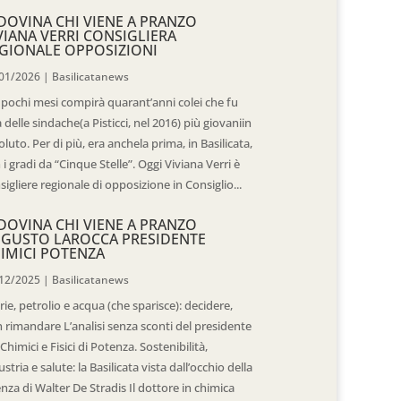
DOVINA CHI VIENE A PRANZO
VIANA VERRI CONSIGLIERA
GIONALE OPPOSIZIONI
01/2026
|
Basilicatanews
 pochi mesi compirà quarant’anni colei che fu
 delle sindache(a Pisticci, nel 2016) più giovaniin
oluto. Per di più, era anchela prima, in Basilicata,
 i gradi da “Cinque Stelle”. Oggi Viviana Verri è
sigliere regionale di opposizione in Consiglio...
DOVINA CHI VIENE A PRANZO
GUSTO LAROCCA PRESIDENTE
IMICI POTENZA
12/2025
|
Basilicatanews
rie, petrolio e acqua (che sparisce): decidere,
 rimandare L’analisi senza sconti del presidente
 Chimici e Fisici di Potenza. Sostenibilità,
ustria e salute: la Basilicata vista dall’occhio della
enza di Walter De Stradis Il dottore in chimica