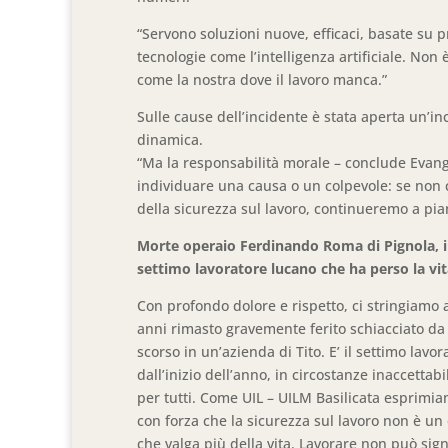
“Servono soluzioni nuove, efficaci, basate su 
tecnologie come l’intelligenza artificiale. Non
come la nostra dove il lavoro manca.”
Sulle cause dell’incidente è stata aperta un’in
dinamica.
“Ma la responsabilità morale – conclude Evangel
individuare una causa o un colpevole: se non
della sicurezza sul lavoro, continueremo a pia
Morte operaio Ferdinando Roma di Pignola, in
settimo lavoratore lucano che ha perso la vit
Con profondo dolore e rispetto, ci stringiamo 
anni rimasto gravemente ferito schiacciato da 
scorso in un’azienda di Tito. E’ il settimo lavor
dall’inizio dell’anno, in circostanze inaccetta
per tutti. Come UIL – UILM Basilicata esprimiam
con forza che la sicurezza sul lavoro non è un
che valga più della vita. Lavorare non può sign