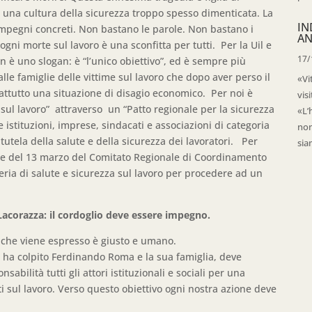
di una cultura della sicurezza troppo spesso dimenticata. La
IN
e impegni concreti. Non bastano le parole. Non bastano i
AN
ogni morte sul lavoro è una sconfitta per tutti. Per la Uil e
17/
n è uno slogan: è “l’unico obiettivo”, ed è sempre più
le famiglie delle vittime sul lavoro che dopo aver perso il
«Vi
attutto una situazione di disagio economico. Per noi è
vis
 sul lavoro” attraverso un “Patto regionale per la sicurezza
«L’
e istituzioni, imprese, sindacati e associazioni di categoria
non
 tutela della salute e della sicurezza dei lavoratori. Per
sia
one del 13 marzo del Comitato Regionale di Coordinamento
teria di salute e sicurezza sul lavoro per procedere ad un
acorazza: il cordoglio deve essere impegno.
o che viene espresso è giusto e umano.
e ha colpito Ferdinando Roma e la sua famiglia, deve
bilità tutti gli attori istituzionali e sociali per una
i sul lavoro. Verso questo obiettivo ogni nostra azione deve