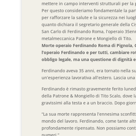
mettere in campo interventi strutturali per la 
Per questo consideriamo fondamentale la parte
per rafforzare la salute e la sicurezza nei luog
quanto dichiara il segretario generale della Cis
San Carlo di Ferdinando Roma, l’operaio 35enn
metalmeccanica Patrone e Mongiello di Tito.
Morte operaio Ferdinando Roma di Pignola, Ge
l’operaio Ferdinando e per tutti, cambiare ro
obbligo legale, ma una questione di dignità 
Ferdinando aveva 35 anni, era tornato nella su
un’esperienza lavorativa all’estero. Lascia una 
Ferdinando è rimasto gravemente ferito lunedì
della Patrone & Mongiello di Tito Scalo, dove 
gravissimi alla testa e a un braccio. Dopo giorn
“La sua morte rappresenta l’ennesima sconfitta
mondo del lavoro. Ferdinando, come tante altre
profondamente ripensato. Non possiamo continu
numeri.”