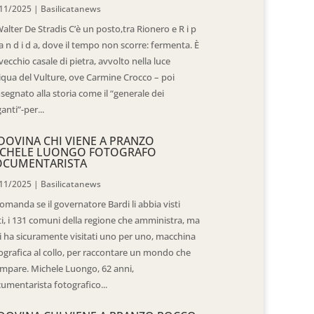
11/2025
|
Basilicatanews
Walter De Stradis C’è un posto,tra Rionero e R i p
 a n d i d a, dove il tempo non scorre: fermenta. È
vecchio casale di pietra, avvolto nella luce
iqua del Vulture, ove Carmine Crocco – poi
segnato alla storia come il “generale dei
ganti”-per...
DOVINA CHI VIENE A PRANZO
CHELE LUONGO FOTOGRAFO
OCUMENTARISTA
11/2025
|
Basilicatanews
domanda se il governatore Bardi li abbia visti
ti, i 131 comuni della regione che amministra, ma
 li ha sicuramente visitati uno per uno, macchina
ografica al collo, per raccontare un mondo che
mpare. Michele Luongo, 62 anni,
umentarista fotografico...