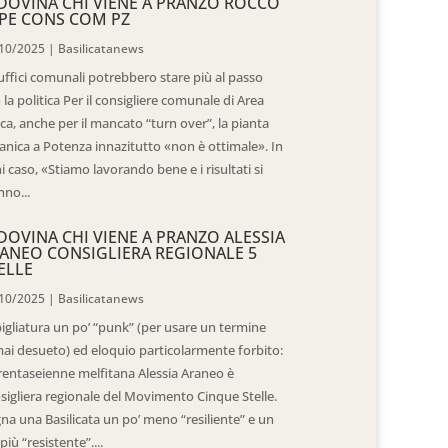
DOVINA CHI VIENE A PRANZO ROCCO
PE CONS COM PZ
10/2025
|
Basilicatanews
 uffici comunali potrebbero stare più al passo
 la politica Per il consigliere comunale di Area
ica, anche per il mancato “turn over”, la pianta
anica a Potenza innazitutto «non è ottimale». In
i caso, «Stiamo lavorando bene e i risultati si
nno...
DOVINA CHI VIENE A PRANZO ALESSIA
ANEO CONSIGLIERA REGIONALE 5
ELLE
10/2025
|
Basilicatanews
igliatura un po’ “punk” (per usare un termine
ai desueto) ed eloquio particolarmente forbito:
trentaseienne melfitana Alessia Araneo è
sigliera regionale del Movimento Cinque Stelle.
na una Basilicata un po’ meno “resiliente” e un
più “resistente”....