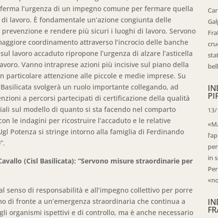
onferma l’urgenza di un impegno comune per fermare quella
Car
di lavoro. È fondamentale un’azione congiunta delle
Gal
 la prevenzione e rendere più sicuri i luoghi di lavoro. Servono
Fra
n maggiore coordinamento attraverso l’incrocio delle banche
cru
 sul lavoro accaduto ripropone l’urgenza di alzare l’asticella
sta
 lavoro. Vanno intraprese azioni più incisive sul piano della
bell
on particolare attenzione alle piccole e medie imprese. Su
 Basilicata svolgerà un ruolo importante collegando, ad
IN
PI
zioni a percorsi partecipati di certificazione della qualità
ciali sul modello di quanto si sta facendo nel comparto
13/
con le indagini per ricostruire l’accaduto e le relative
«Ma
Ugl Potenza si stringe intorno alla famiglia di Ferdinando
l’ap
”.
per
in 
vallo (Cisl Basilicata): “Servono misure straordinarie per
Per
«no
l senso di responsabilità e all’impegno collettivo per porre
amo di fronte a un’emergenza straordinaria che continua a
IN
FR
li organismi ispettivi e di controllo, ma è anche necessario