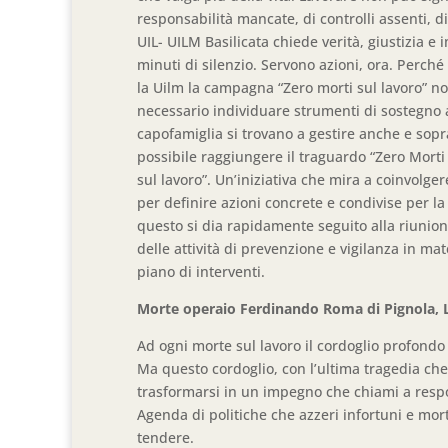
responsabilità mancate, di controlli assenti, 
UIL- UILM Basilicata chiede verità, giustizia 
minuti di silenzio. Servono azioni, ora. Perché 
la Uilm la campagna “Zero morti sul lavoro” no
necessario individuare strumenti di sostegno al
capofamiglia si trovano a gestire anche e sopr
possibile raggiungere il traguardo “Zero Morti
sul lavoro”. Un’iniziativa che mira a coinvolger
per definire azioni concrete e condivise per la
questo si dia rapidamente seguito alla riuni
delle attività di prevenzione e vigilanza in ma
piano di interventi.
Morte operaio Ferdinando Roma di Pignola, L
Ad ogni morte sul lavoro il cordoglio profond
Ma questo cordoglio, con l’ultima tragedia ch
trasformarsi in un impegno che chiami a responsa
Agenda di politiche che azzeri infortuni e mort
tendere.