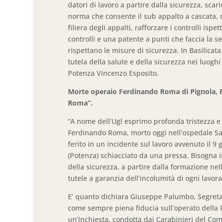
datori di lavoro a partire dalla sicurezza, scari
norma che consente il sub appalto a cascata, r
filiera degli appalti, rafforzare i controlli ispe
controlli e una patente a punti che faccia la s
rispettano le misure di sicurezza. In Basilicat
tutela della salute e della sicurezza nei luoghi 
Potenza Vincenzo Esposito.
Morte operaio Ferdinando Roma di Pignola, Pa
Roma”.
“A nome dell’Ugl esprimo profonda tristezza e 
Ferdinando Roma, morto oggi nell’ospedale San
ferito in un incidente sul lavoro avvenuto il 9 
(Potenza) schiacciato da una pressa. Bisogna i
della sicurezza, a partire dalla formazione nel
tutele a garanzia dell’incolumità di ogni lavora
E’ quanto dichiara Giuseppe Palumbo, Segretar
come sempre piena fiducia sull’operato della 
un’inchiesta, condotta dai Carabinieri del Com