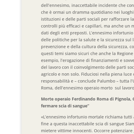
dell’ennesimo, inaccettabile incidente che c
che è ormai un dramma quotidiano nei luoghi 
istituzioni e delle parti sociali per rafforzare
controlli più efficaci e capillari, ma anche u
dati degli enti preposti. L’ennesimo infortunio
delle politiche per la salute e la sicurezza sul
prevenzione e della cultura della sicurezza, c
questi temi siamo sicuri che anche la Regione
esempio, l’erogazione di finanziamenti e sovven
del lavoro con il coinvolgimento delle parti so
agricolo e non solo. Fiduciosi nella piena luce 
responsabilità e – conclude Palumbo – tutta l’
Roma, dell’ennesimo operaio morto sul lavoro
Morte operaio Ferdinando Roma di Pignola, Ca
fermare scia di sangue”
«L’ennesimo infortunio mortale richiama tutti a
fine a questa inaccettabile scia di sangue Si
mietere vittime innocenti. Occorre potenziare g