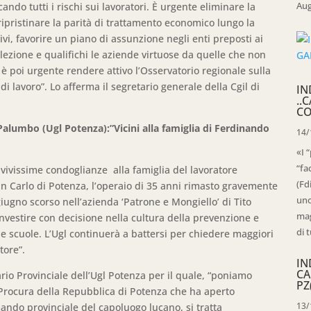
Aug
cando tutti i rischi sui lavoratori. È urgente eliminare la
ipristinare la parità di trattamento economico lungo la
ttivi, favorire un piano di assunzione negli enti preposti ai
elezione e qualifichi le aziende virtuose da quelle che non
a è poi urgente rendere attivo l’Osservatorio regionale sulla
di lavoro”. Lo afferma il segretario generale della Cgil di
IN
..
CO
lumbo (Ugl Potenza):”Vicini alla famiglia di Ferdinando
14/
«I 
“fa
vivissime condoglianze alla famiglia del lavoratore
(Fd
 Carlo di Potenza, l’operaio di 35 anni rimasto gravemente
uno
giugno scorso nell’azienda ‘Patrone e Mongiello’ di Tito
mag
nvestire con decisione nella cultura della prevenzione e
di t
le scuole. L’Ugl continuerà a battersi per chiedere maggiori
tore”.
IN
CA
io Provinciale dell’Ugl Potenza per il quale, “poniamo
PZ
Procura della Repubblica di Potenza che ha aperto
13/
ando provinciale del capoluogo lucano, si tratta