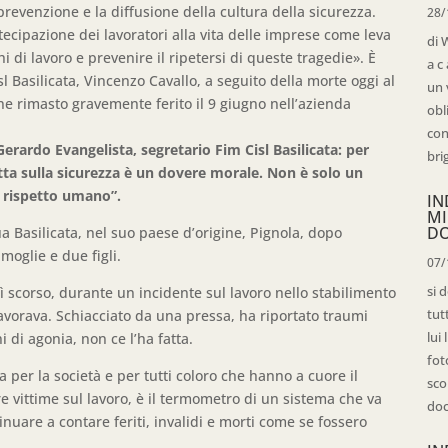
prevenzione e la diffusione della cultura della sicurezza.
28/
cipazione dei lavoratori alla vita delle imprese come leva
di 
hi di lavoro e prevenire il ripetersi di queste tragedie». È
a c
l Basilicata, Vincenzo Cavallo, a seguito della morte oggi al
un 
e rimasto gravemente ferito il 9 giugno nell’azienda
obl
con
rardo Evangelista, segretario Fim Cisl Basilicata: per
bri
tta sulla sicurezza è un dovere morale. Non è solo un
e rispetto umano”.
IN
MI
D
a Basilicata, nel suo paese d’origine, Pignola, dopo
moglie e due figli.
07/
si 
 scorso, durante un incidente sul lavoro nello stabilimento
tut
lavorava. Schiacciato da una pressa, ha riportato traumi
lui
i di agonia, non ce l’ha fatta.
fot
 per la società e per tutti coloro che hanno a cuore il
sco
 vittime sul lavoro, è il termometro di un sistema che va
doc
are a contare feriti, invalidi e morti come se fossero