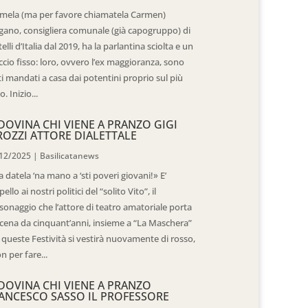
mela (ma per favore chiamatela Carmen)
gano, consigliera comunale (già capogruppo) di
telli d’Italia dal 2019, ha la parlantina sciolta e un
ccio fisso: loro, ovvero l’ex maggioranza, sono
ti mandati a casa dai potentini proprio sul più
o. Inizio...
DOVINA CHI VIENE A PRANZO GIGI
ROZZI ATTORE DIALETTALE
12/2025
|
Basilicatanews
 datela ‘na mano a ‘sti poveri giovani!» E’
pello ai nostri politici del “solito Vito”, il
sonaggio che l’attore di teatro amatoriale porta
scena da cinquant’anni, insieme a “La Maschera”
 queste Festività si vestirà nuovamente di rosso,
n per fare...
DOVINA CHI VIENE A PRANZO
ANCESCO SASSO IL PROFESSORE