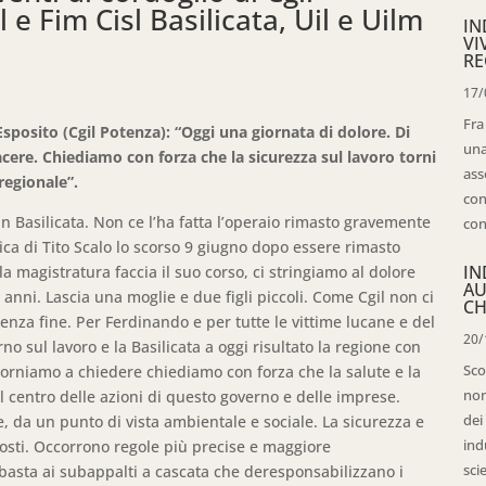
 e Fim Cisl Basilicata, Uil e Uilm
IN
VI
RE
17/
Fra
posito (Cgil Potenza): “Oggi una giornata di dolore. Di
una
cere. Chiediamo con forza che la sicurezza sul lavoro torni
ass
regionale”.
con
n Basilicata. Non ce l’ha fatta l’operaio rimasto gravemente
con
ica di Tito Scalo lo scorso 9 giugno dopo essere rimasto
IN
a magistratura faccia il suo corso, ci stringiamo al dolore
AU
anni. Lascia una moglie e due figli piccoli. Come Cgil non ci
CH
nza fine. Per Ferdinando e per tutte le vittime lucane e del
20/
rno sul lavoro e la Basilicata a oggi risultato la regione con
Sco
. Torniamo a chiedere chiediamo con forza che la salute e la
non
l centro delle azioni di questo governo e delle imprese.
dei
 da un punto di vista ambientale e sociale. La sicurezza e
ind
costi. Occorrono regole più precise e maggiore
sci
basta ai subappalti a cascata che deresponsabilizzano i