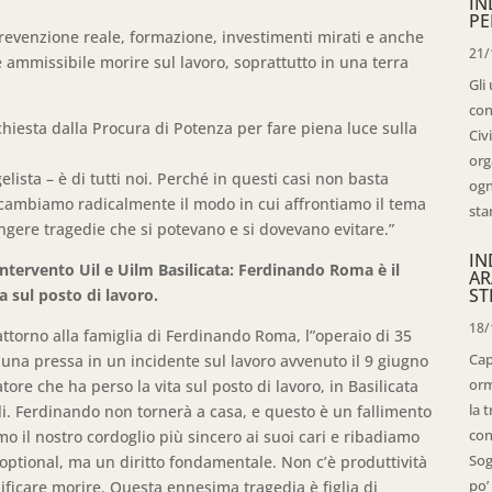
IN
PE
prevenzione reale, formazione, investimenti mirati e anche
21/
 è ammissibile morire sul lavoro, soprattutto in una terra
Gli
con
chiesta dalla Procura di Potenza per fare piena luce sulla
Civ
org
ista – è di tutti noi. Perché in questi casi non basta
ogn
 cambiamo radicalmente il modo in cui affrontiamo il tema
sta
ngere tragedie che si potevano e si dovevano evitare.”
IN
tervento Uil e Uilm Basilicata: Ferdinando Roma è il
AR
ST
a sul posto di lavoro.
18/
attorno alla famiglia di Ferdinando Roma, l”operaio di 35
Cap
una pressa in un incidente sul lavoro avvenuto il 9 giugno
orm
atore che ha perso la vita sul posto di lavoro, in Basilicata
la 
bili. Ferdinando non tornerà a casa, e questo è un fallimento
con
o il nostro cordoglio più sincero ai suoi cari e ribadiamo
Sog
 optional, ma un diritto fondamentale. Non c’è produttività
po’ 
ificare morire. Questa ennesima tragedia è figlia di