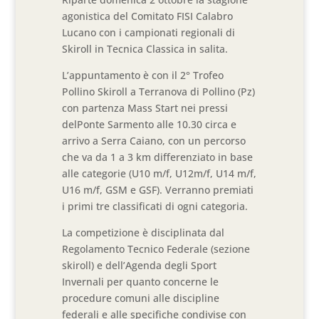
agonistica del Comitato FISI Calabro
Lucano con i campionati regionali di
Skiroll
in
Tecnica Classica in salita.
L’appuntamento è
con il
2° Trofeo
Pollino Skiroll
a Terranova di Pollino (Pz)
con partenza
Mass Start
nei pressi
del
Ponte Sarmento alle 10.30 circa e
arrivo a Serra Caiano
,
con un percorso
che va da 1 a 3 km differenziato in base
alle categorie (
U10 m/f, U12m/f, U14 m/f,
U16 m/f, GSM e GSF). Verranno premiati
i primi tre classificati di ogni categoria.
La
competizion
e
è disciplinata
dal
Regolamento Tecnico Federale (sezione
skiroll) e dell’Agenda degli Sport
Invernali per quanto concerne le
procedure comuni alle discipline
federali e
al
le specifiche condivise con