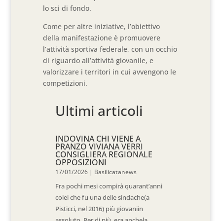
lo sci di fondo.
Come per altre
iniziative
, l’obiettivo
della manifestazione è
promuovere
l’attività sportiva
federale
, con un occhio
di riguardo all’attività giovanile,
e
valorizza
re
i territori
in cui avvengono le
competizioni.
Ultimi articoli
INDOVINA CHI VIENE A
PRANZO VIVIANA VERRI
CONSIGLIERA REGIONALE
OPPOSIZIONI
17/01/2026
|
Basilicatanews
Fra pochi mesi compirà quarant’anni
colei che fu una delle sindache(a
Pisticci, nel 2016) più giovaniin
assoluto. Per di più, era anchela