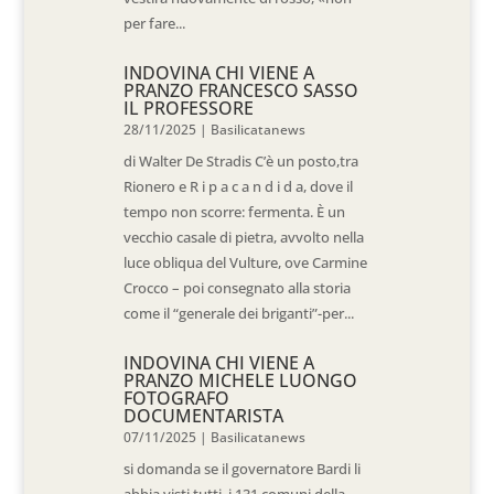
per fare...
INDOVINA CHI VIENE A
PRANZO FRANCESCO SASSO
IL PROFESSORE
28/11/2025
|
Basilicatanews
di Walter De Stradis C’è un posto,tra
Rionero e R i p a c a n d i d a, dove il
tempo non scorre: fermenta. È un
vecchio casale di pietra, avvolto nella
luce obliqua del Vulture, ove Carmine
Crocco – poi consegnato alla storia
come il “generale dei briganti”-per...
INDOVINA CHI VIENE A
PRANZO MICHELE LUONGO
FOTOGRAFO
DOCUMENTARISTA
07/11/2025
|
Basilicatanews
si domanda se il governatore Bardi li