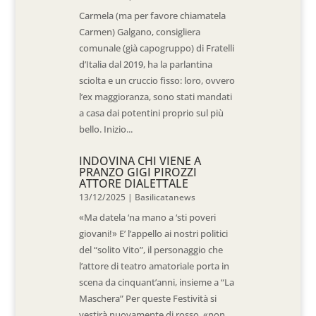
Carmela (ma per favore chiamatela
Carmen) Galgano, consigliera
comunale (già capogruppo) di Fratelli
d’Italia dal 2019, ha la parlantina
sciolta e un cruccio fisso: loro, ovvero
l’ex maggioranza, sono stati mandati
a casa dai potentini proprio sul più
bello. Inizio...
INDOVINA CHI VIENE A
PRANZO GIGI PIROZZI
ATTORE DIALETTALE
13/12/2025
|
Basilicatanews
«Ma datela ‘na mano a ‘sti poveri
giovani!» E’ l’appello ai nostri politici
del “solito Vito”, il personaggio che
l’attore di teatro amatoriale porta in
scena da cinquant’anni, insieme a “La
Maschera” Per queste Festività si
vestirà nuovamente di rosso, «non