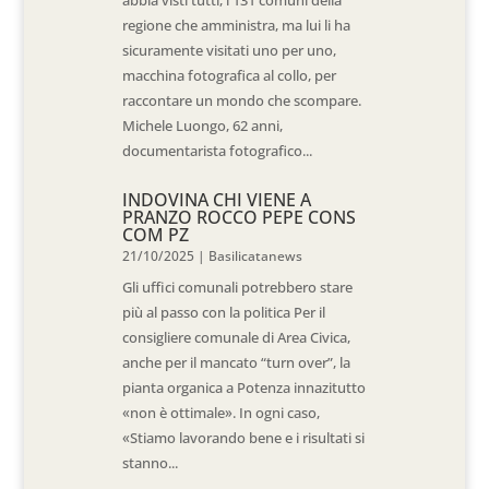
abbia visti tutti, i 131 comuni della
regione che amministra, ma lui li ha
sicuramente visitati uno per uno,
macchina fotografica al collo, per
raccontare un mondo che scompare.
Michele Luongo, 62 anni,
documentarista fotografico...
INDOVINA CHI VIENE A
PRANZO ROCCO PEPE CONS
COM PZ
21/10/2025
|
Basilicatanews
Gli uffici comunali potrebbero stare
più al passo con la politica Per il
consigliere comunale di Area Civica,
anche per il mancato “turn over”, la
pianta organica a Potenza innazitutto
«non è ottimale». In ogni caso,
«Stiamo lavorando bene e i risultati si
stanno...