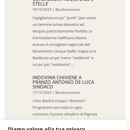
STELLE
18/10/2025
|
Basilicatanews
Capigliatura un po’ “punk” (per usare
un termine ormai desueto) ed
eloquio particolarmente forbito: la
trentaseienne melfitana Alessia
Araneo è consigliera regionale del
Movimento Cinque Stelle. Sogna una
Basilicata un po’ meno “resiliente” e
un po’ più “resistente”....
INDOVINA CHIVIENE A
PRANZO ANTONIO DE LUCA
SINDACO
17/10/2025
|
Basilicatanews
«Vito Bardi è troppo “distante”:
Programmi una visita in ogni
comune» Il primo cittadino di Pignola
«L’ho invitato a vedere la situazione
al Pantano, ma non è venuto. La
Diamo valore alla tua privacy