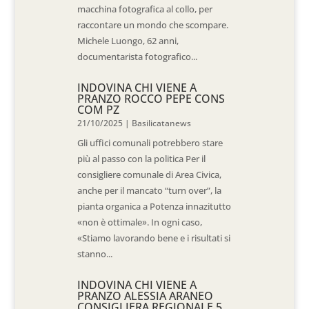
macchina fotografica al collo, per
raccontare un mondo che scompare.
Michele Luongo, 62 anni,
documentarista fotografico...
INDOVINA CHI VIENE A
PRANZO ROCCO PEPE CONS
COM PZ
21/10/2025
|
Basilicatanews
Gli uffici comunali potrebbero stare
più al passo con la politica Per il
consigliere comunale di Area Civica,
anche per il mancato “turn over”, la
pianta organica a Potenza innazitutto
«non è ottimale». In ogni caso,
«Stiamo lavorando bene e i risultati si
stanno...
INDOVINA CHI VIENE A
PRANZO ALESSIA ARANEO
CONSIGLIERA REGIONALE 5