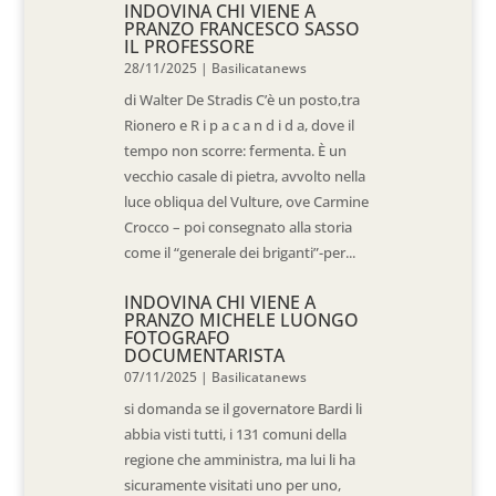
INDOVINA CHI VIENE A
PRANZO FRANCESCO SASSO
IL PROFESSORE
28/11/2025
|
Basilicatanews
di Walter De Stradis C’è un posto,tra
Rionero e R i p a c a n d i d a, dove il
tempo non scorre: fermenta. È un
vecchio casale di pietra, avvolto nella
luce obliqua del Vulture, ove Carmine
Crocco – poi consegnato alla storia
come il “generale dei briganti”-per...
INDOVINA CHI VIENE A
PRANZO MICHELE LUONGO
FOTOGRAFO
DOCUMENTARISTA
07/11/2025
|
Basilicatanews
si domanda se il governatore Bardi li
abbia visti tutti, i 131 comuni della
regione che amministra, ma lui li ha
sicuramente visitati uno per uno,