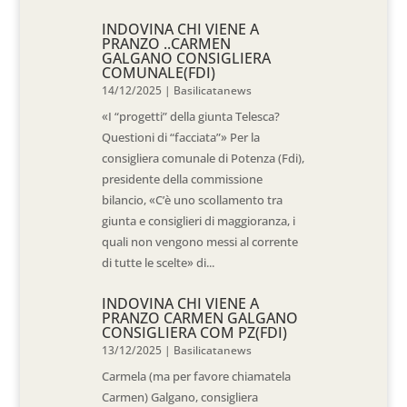
INDOVINA CHI VIENE A
PRANZO ..CARMEN
GALGANO CONSIGLIERA
COMUNALE(FDI)
14/12/2025
|
Basilicatanews
«I “progetti” della giunta Telesca?
Questioni di “facciata”» Per la
consigliera comunale di Potenza (Fdi),
presidente della commissione
bilancio, «C’è uno scollamento tra
giunta e consiglieri di maggioranza, i
quali non vengono messi al corrente
di tutte le scelte» di...
INDOVINA CHI VIENE A
PRANZO CARMEN GALGANO
CONSIGLIERA COM PZ(FDI)
13/12/2025
|
Basilicatanews
Carmela (ma per favore chiamatela
Carmen) Galgano, consigliera