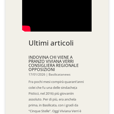
Ultimi articoli
INDOVINA CHI VIENE A
PRANZO VIVIANA VERRI
CONSIGLIERA REGIONALE
OPPOSIZIONI
17/01/2026
|
Basilicatanews
Fra pochi mesi compirà quarant’anni
colei che fu una delle sindache(a
Pisticci, nel 2016) più giovaniin
assoluto. Per di più, era anchela
prima, in Basilicata, con i gradi da
“Cinque Stelle”. Oggi Viviana Verri è