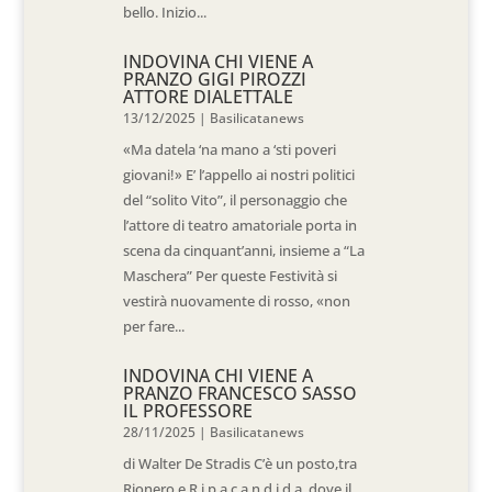
bello. Inizio...
INDOVINA CHI VIENE A
PRANZO GIGI PIROZZI
ATTORE DIALETTALE
13/12/2025
|
Basilicatanews
«Ma datela ‘na mano a ‘sti poveri
giovani!» E’ l’appello ai nostri politici
del “solito Vito”, il personaggio che
l’attore di teatro amatoriale porta in
scena da cinquant’anni, insieme a “La
Maschera” Per queste Festività si
vestirà nuovamente di rosso, «non
per fare...
INDOVINA CHI VIENE A
PRANZO FRANCESCO SASSO
IL PROFESSORE
28/11/2025
|
Basilicatanews
di Walter De Stradis C’è un posto,tra
Rionero e R i p a c a n d i d a, dove il