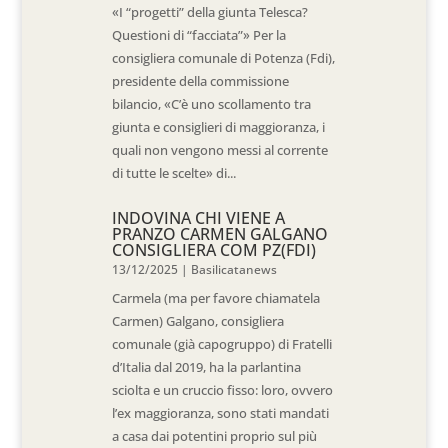
«I “progetti” della giunta Telesca?
Questioni di “facciata”» Per la
consigliera comunale di Potenza (Fdi),
presidente della commissione
bilancio, «C’è uno scollamento tra
giunta e consiglieri di maggioranza, i
quali non vengono messi al corrente
di tutte le scelte» di...
INDOVINA CHI VIENE A
PRANZO CARMEN GALGANO
CONSIGLIERA COM PZ(FDI)
13/12/2025
|
Basilicatanews
Carmela (ma per favore chiamatela
Carmen) Galgano, consigliera
comunale (già capogruppo) di Fratelli
d’Italia dal 2019, ha la parlantina
sciolta e un cruccio fisso: loro, ovvero
l’ex maggioranza, sono stati mandati
a casa dai potentini proprio sul più