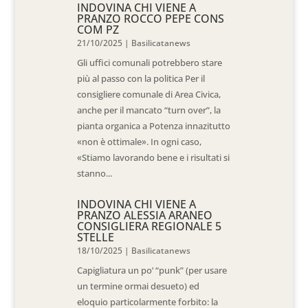
INDOVINA CHI VIENE A
PRANZO ROCCO PEPE CONS
COM PZ
21/10/2025
|
Basilicatanews
Gli uffici comunali potrebbero stare
più al passo con la politica Per il
consigliere comunale di Area Civica,
anche per il mancato “turn over”, la
pianta organica a Potenza innazitutto
«non è ottimale». In ogni caso,
«Stiamo lavorando bene e i risultati si
stanno...
INDOVINA CHI VIENE A
PRANZO ALESSIA ARANEO
CONSIGLIERA REGIONALE 5
STELLE
18/10/2025
|
Basilicatanews
Capigliatura un po’ “punk” (per usare
un termine ormai desueto) ed
eloquio particolarmente forbito: la