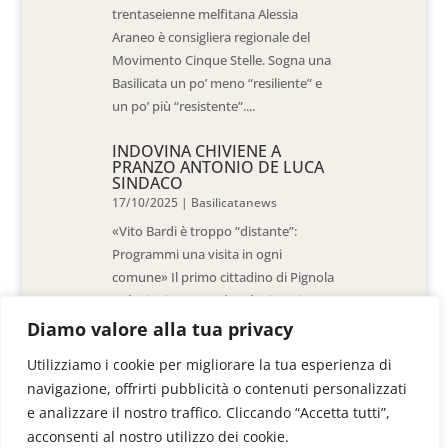
trentaseienne melfitana Alessia
Araneo è consigliera regionale del
Movimento Cinque Stelle. Sogna una
Basilicata un po’ meno “resiliente” e
un po’ più “resistente”....
INDOVINA CHIVIENE A
PRANZO ANTONIO DE LUCA
SINDACO
17/10/2025
|
Basilicatanews
«Vito Bardi è troppo “distante”:
Programmi una visita in ogni
comune» Il primo cittadino di Pignola
«L’ho invitato a vedere la situazione
al Pantano, ma non è venuto. La
Diamo valore alla tua privacy
sensazione è che -come sindaci-
Utilizziamo i cookie per migliorare la tua esperienza di
siamo lasciati a noi stessi» di Walter
navigazione, offrirti pubblicità o contenuti personalizzati
De Stradis In...
e analizzare il nostro traffico. Cliccando “Accetta tutti”,
acconsenti al nostro utilizzo dei cookie.