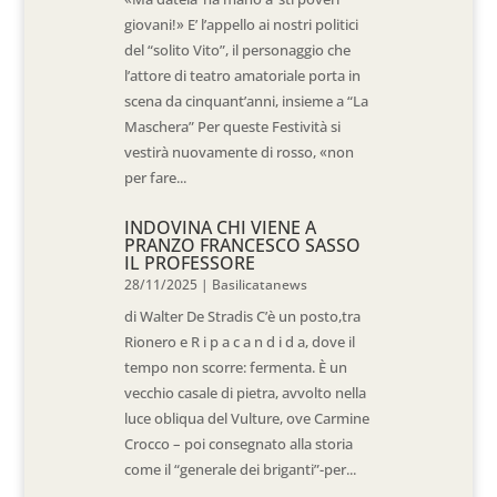
giovani!» E’ l’appello ai nostri politici
del “solito Vito”, il personaggio che
l’attore di teatro amatoriale porta in
scena da cinquant’anni, insieme a “La
Maschera” Per queste Festività si
vestirà nuovamente di rosso, «non
per fare...
INDOVINA CHI VIENE A
PRANZO FRANCESCO SASSO
IL PROFESSORE
28/11/2025
|
Basilicatanews
di Walter De Stradis C’è un posto,tra
Rionero e R i p a c a n d i d a, dove il
tempo non scorre: fermenta. È un
vecchio casale di pietra, avvolto nella
luce obliqua del Vulture, ove Carmine
Crocco – poi consegnato alla storia
come il “generale dei briganti”-per...