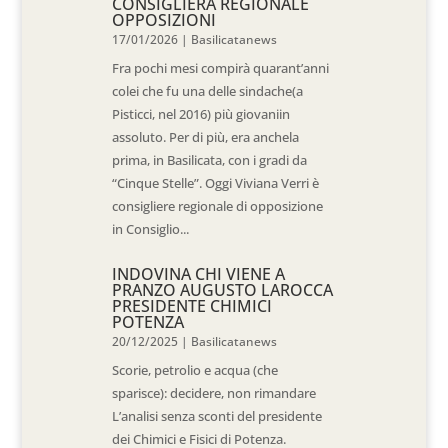
CONSIGLIERA REGIONALE
OPPOSIZIONI
17/01/2026
|
Basilicatanews
Fra pochi mesi compirà quarant’anni
colei che fu una delle sindache(a
Pisticci, nel 2016) più giovaniin
assoluto. Per di più, era anchela
prima, in Basilicata, con i gradi da
“Cinque Stelle”. Oggi Viviana Verri è
consigliere regionale di opposizione
in Consiglio...
INDOVINA CHI VIENE A
PRANZO AUGUSTO LAROCCA
PRESIDENTE CHIMICI
POTENZA
20/12/2025
|
Basilicatanews
Scorie, petrolio e acqua (che
sparisce): decidere, non rimandare
L’analisi senza sconti del presidente
dei Chimici e Fisici di Potenza.