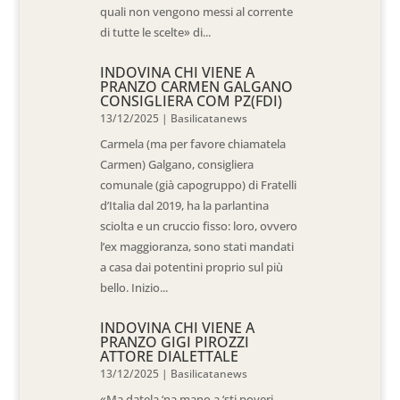
quali non vengono messi al corrente
di tutte le scelte» di...
INDOVINA CHI VIENE A
PRANZO CARMEN GALGANO
CONSIGLIERA COM PZ(FDI)
13/12/2025
|
Basilicatanews
Carmela (ma per favore chiamatela
Carmen) Galgano, consigliera
comunale (già capogruppo) di Fratelli
d’Italia dal 2019, ha la parlantina
sciolta e un cruccio fisso: loro, ovvero
l’ex maggioranza, sono stati mandati
a casa dai potentini proprio sul più
bello. Inizio...
INDOVINA CHI VIENE A
PRANZO GIGI PIROZZI
ATTORE DIALETTALE
13/12/2025
|
Basilicatanews
«Ma datela ‘na mano a ‘sti poveri