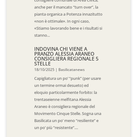
consigliere comunale di Area Civica,
anche per il mancato “turn over”, la
pianta organica a Potenza innazitutto
«non è ottimale». In ogni caso,
«Stiamo lavorando bene e i risultati si
stanno...
INDOVINA CHI VIENE A
PRANZO ALESSIA ARANEO
CONSIGLIERA REGIONALE 5
STELLE
18/10/2025
|
Basilicatanews
Capigliatura un po’ “punk” (per usare
un termine ormai desueto) ed
eloquio particolarmente forbito: la
trentaseienne melfitana Alessia
Araneo è consigliera regionale del
Movimento Cinque Stelle. Sogna una
Basilicata un po’ meno “resiliente” e
un po’ più “resistente”....