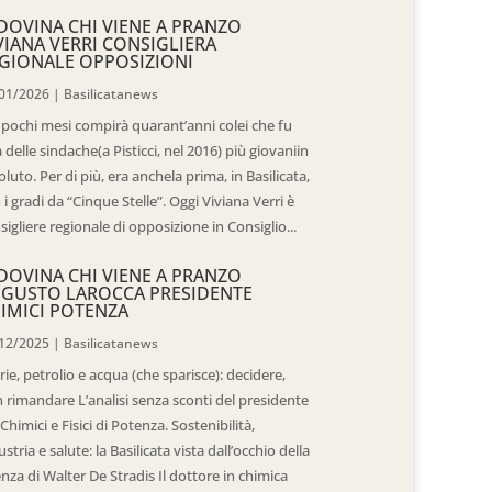
DOVINA CHI VIENE A PRANZO
VIANA VERRI CONSIGLIERA
GIONALE OPPOSIZIONI
01/2026
|
Basilicatanews
 pochi mesi compirà quarant’anni colei che fu
 delle sindache(a Pisticci, nel 2016) più giovaniin
oluto. Per di più, era anchela prima, in Basilicata,
 i gradi da “Cinque Stelle”. Oggi Viviana Verri è
sigliere regionale di opposizione in Consiglio...
DOVINA CHI VIENE A PRANZO
GUSTO LAROCCA PRESIDENTE
IMICI POTENZA
12/2025
|
Basilicatanews
rie, petrolio e acqua (che sparisce): decidere,
 rimandare L’analisi senza sconti del presidente
 Chimici e Fisici di Potenza. Sostenibilità,
ustria e salute: la Basilicata vista dall’occhio della
enza di Walter De Stradis Il dottore in chimica