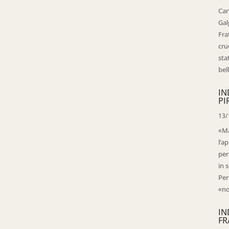
Car
Gal
Fra
cru
sta
bell
IN
PI
13/
«Ma
l’ap
per
in 
Per
«no
IN
FR