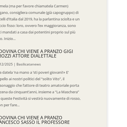
mela (ma per favore chiamatela Carmen)
gano, consigliera comunale (già capogruppo) di
telli d’Italia dal 2019, ha la parlantina sciolta e un
ccio fisso: loro, ovvero l’ex maggioranza, sono
ti mandati a casa dai potentini proprio sul più
o. Inizio...
DOVINA CHI VIENE A PRANZO GIGI
ROZZI ATTORE DIALETTALE
12/2025
|
Basilicatanews
 datela ‘na mano a ‘sti poveri giovani!» E’
pello ai nostri politici del “solito Vito”, il
sonaggio che l’attore di teatro amatoriale porta
scena da cinquant’anni, insieme a “La Maschera”
 queste Festività si vestirà nuovamente di rosso,
n per fare...
DOVINA CHI VIENE A PRANZO
ANCESCO SASSO IL PROFESSORE