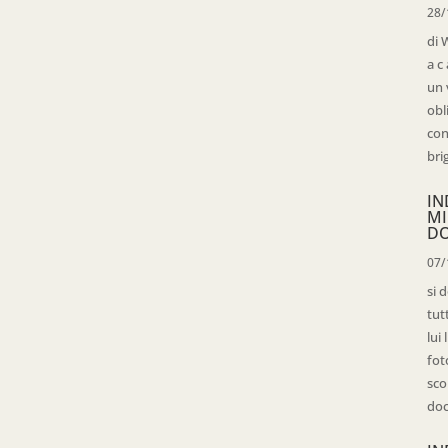
28/
di 
a c
un 
obl
con
bri
IN
MI
D
07/
si 
tut
lui
fot
sco
doc