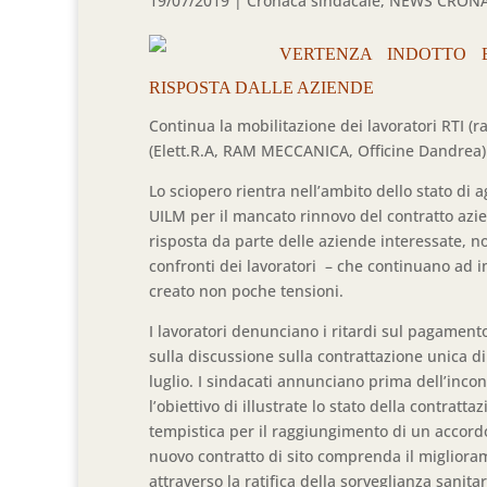
19/07/2019
|
Cronaca sindacale
,
NEWS CRON
VERTENZA INDOTTO E
RISPOSTA DALLE AZIENDE
Continua la mobilitazione dei lavoratori RTI 
(Elett.R.A, RAM MECCANICA, Officine Dandrea)
Lo sciopero rientra nell’ambito dello stato di 
UILM per il mancato rinnovo del contratto azie
risposta da parte delle aziende interessate, no
confronti dei lavoratori – che continuano ad i
creato non poche tensioni.
I lavoratori denunciano i ritardi sul pagamento 
sulla discussione sulla contrattazione unica di
luglio. I sindacati annunciano prima dell’incon
l’obiettivo di illustrate lo stato della contratt
tempistica per il raggiungimento di un accordo 
nuovo contratto di sito comprenda il migliorame
attraverso la ratifica della sorveglianza sanitar