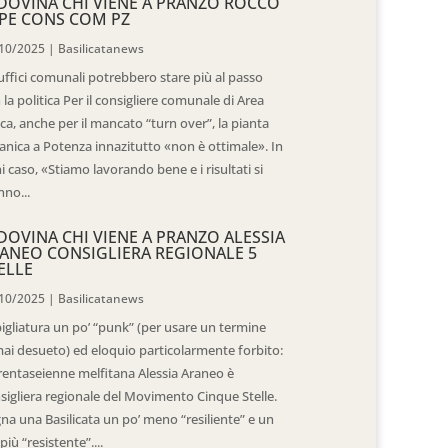
DOVINA CHI VIENE A PRANZO ROCCO
PE CONS COM PZ
10/2025
|
Basilicatanews
 uffici comunali potrebbero stare più al passo
 la politica Per il consigliere comunale di Area
ica, anche per il mancato “turn over”, la pianta
anica a Potenza innazitutto «non è ottimale». In
i caso, «Stiamo lavorando bene e i risultati si
nno...
DOVINA CHI VIENE A PRANZO ALESSIA
ANEO CONSIGLIERA REGIONALE 5
ELLE
10/2025
|
Basilicatanews
igliatura un po’ “punk” (per usare un termine
ai desueto) ed eloquio particolarmente forbito:
trentaseienne melfitana Alessia Araneo è
sigliera regionale del Movimento Cinque Stelle.
na una Basilicata un po’ meno “resiliente” e un
più “resistente”....