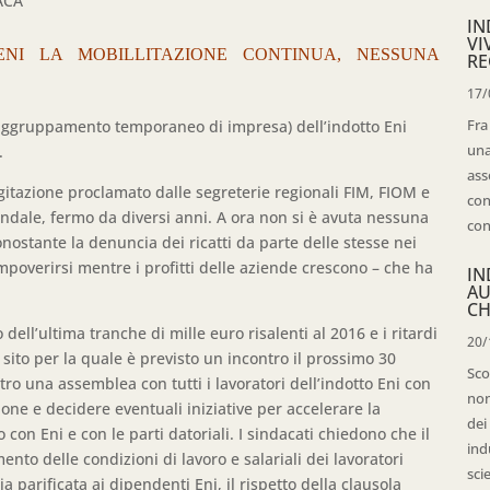
ACA
IN
VI
NI LA MOBILLITAZIONE CONTINUA, NESSUNA
RE
17/
Fra
(raggruppamento temporaneo di impresa) dell’indotto Eni
una
.
ass
agitazione proclamato dalle segreterie regionali FIM, FIOM e
con
ndale, fermo da diversi anni. A ora non si è avuta nessuna
con
nostante la denuncia dei ricatti da parte delle stesse nei
mpoverirsi mentre i profitti delle aziende crescono – che ha
IN
AU
CH
dell’ultima tranche di mille euro risalenti al 2016 e i ritardi
20/
 sito per la quale è previsto un incontro il prossimo 30
Sco
tro una assemblea con tutti i lavoratori dell’indotto Eni con
non
azione e decidere eventuali iniziative per accelerare la
dei
con Eni e con le parti datoriali. I sindacati chiedono che il
ind
nto delle condizioni di lavoro e salariali dei lavoratori
sci
ia parificata ai dipendenti Eni, il rispetto della clausola