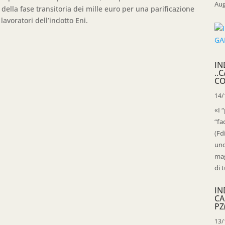
Aug
della fase transitoria dei mille euro per una parificazione
lavoratori dell’indotto Eni.
IN
..
CO
14/
«I 
“fa
(Fd
uno
mag
di t
IN
CA
PZ
13/