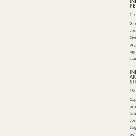
IN
PE
21/
Gli
con
Civ
org
ogn
sta
IN
AR
ST
18/
Cap
orm
la 
con
Sog
po’ 