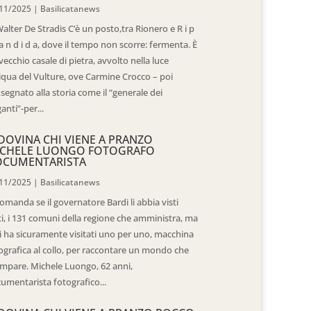
11/2025
|
Basilicatanews
Walter De Stradis C’è un posto,tra Rionero e R i p
 a n d i d a, dove il tempo non scorre: fermenta. È
vecchio casale di pietra, avvolto nella luce
iqua del Vulture, ove Carmine Crocco – poi
segnato alla storia come il “generale dei
ganti”-per...
DOVINA CHI VIENE A PRANZO
CHELE LUONGO FOTOGRAFO
OCUMENTARISTA
11/2025
|
Basilicatanews
domanda se il governatore Bardi li abbia visti
ti, i 131 comuni della regione che amministra, ma
 li ha sicuramente visitati uno per uno, macchina
ografica al collo, per raccontare un mondo che
mpare. Michele Luongo, 62 anni,
umentarista fotografico...