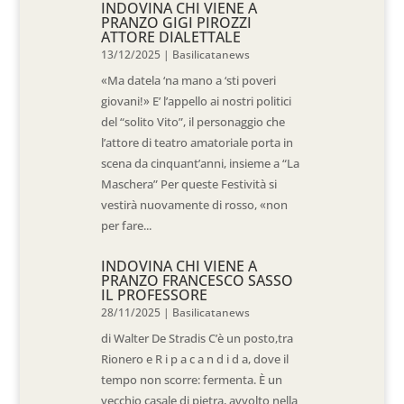
INDOVINA CHI VIENE A
PRANZO GIGI PIROZZI
ATTORE DIALETTALE
13/12/2025
|
Basilicatanews
«Ma datela ‘na mano a ‘sti poveri
giovani!» E’ l’appello ai nostri politici
del “solito Vito”, il personaggio che
l’attore di teatro amatoriale porta in
scena da cinquant’anni, insieme a “La
Maschera” Per queste Festività si
vestirà nuovamente di rosso, «non
per fare...
INDOVINA CHI VIENE A
PRANZO FRANCESCO SASSO
IL PROFESSORE
28/11/2025
|
Basilicatanews
di Walter De Stradis C’è un posto,tra
Rionero e R i p a c a n d i d a, dove il
tempo non scorre: fermenta. È un
vecchio casale di pietra, avvolto nella