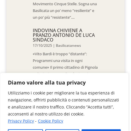
Movimento Cinque Stelle. Sogna una
Basilicata un po’ meno “resiliente” e
un po’ più “resistente”....
INDOVINA CHIVIENE A
PRANZO ANTONIO DE LUCA
SINDACO
17/10/2025
|
Basilicatanews
«Vito Bardi è troppo “distante”:
Programmi una visita in ogni
comune» Il primo cittadino di Pignola
«L’ho invitato a vedere la situazione
al Pantano, ma non è venuto. La
Diamo valore alla tua privacy
sensazione è che -come sindaci-
Utilizziamo i cookie per migliorare la tua esperienza di
siamo lasciati a noi stessi» di Walter
navigazione, offrirti pubblicità o contenuti personalizzati
De Stradis In...
e analizzare il nostro traffico. Cliccando “Accetta tutti”,
acconsenti al nostro utilizzo dei cookie.
Privacy Policy
-
Cookie Policy