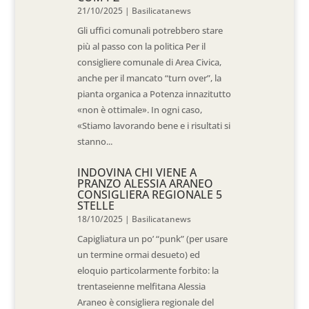
21/10/2025
|
Basilicatanews
Gli uffici comunali potrebbero stare
più al passo con la politica Per il
consigliere comunale di Area Civica,
anche per il mancato “turn over”, la
pianta organica a Potenza innazitutto
«non è ottimale». In ogni caso,
«Stiamo lavorando bene e i risultati si
stanno...
INDOVINA CHI VIENE A
PRANZO ALESSIA ARANEO
CONSIGLIERA REGIONALE 5
STELLE
18/10/2025
|
Basilicatanews
Capigliatura un po’ “punk” (per usare
un termine ormai desueto) ed
eloquio particolarmente forbito: la
trentaseienne melfitana Alessia
Araneo è consigliera regionale del