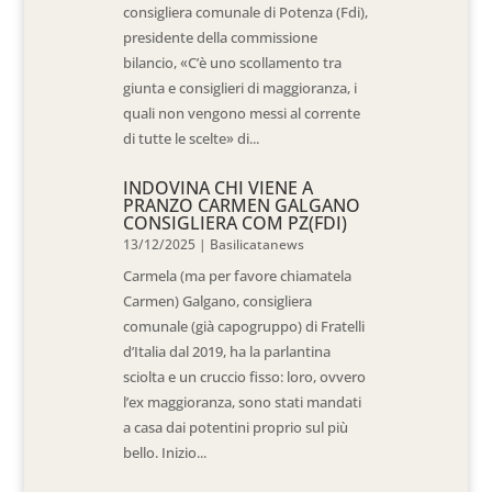
consigliera comunale di Potenza (Fdi),
presidente della commissione
bilancio, «C’è uno scollamento tra
giunta e consiglieri di maggioranza, i
quali non vengono messi al corrente
di tutte le scelte» di...
INDOVINA CHI VIENE A
PRANZO CARMEN GALGANO
CONSIGLIERA COM PZ(FDI)
13/12/2025
|
Basilicatanews
Carmela (ma per favore chiamatela
Carmen) Galgano, consigliera
comunale (già capogruppo) di Fratelli
d’Italia dal 2019, ha la parlantina
sciolta e un cruccio fisso: loro, ovvero
l’ex maggioranza, sono stati mandati
a casa dai potentini proprio sul più
bello. Inizio...