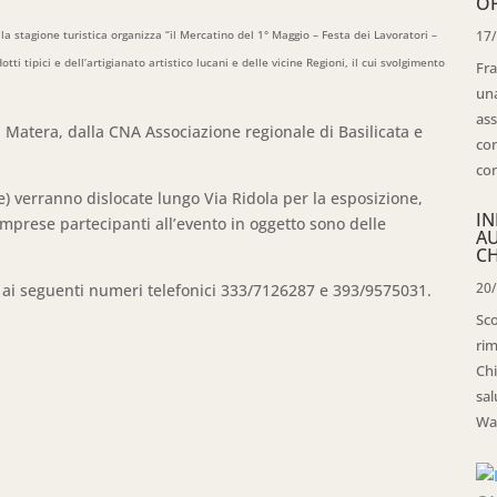
OP
lla stagione turistica organizza “il Mercatino del 1° Maggio – Festa dei Lavoratori –
17
i tipici e dell’artigianato artistico lucani e delle vicine Regioni, il cui svolgimento
Fra
una
ass
Matera, dalla CNA Associazione regionale di Basilicata e
con
con
e) verranno dislocate lungo Via Ridola per la esposizione,
IN
mprese partecipanti all’evento in oggetto sono delle
A
CH
20
e ai seguenti numeri telefonici 333/7126287 e 393/9575031.
Sco
rim
Chi
sal
Wal