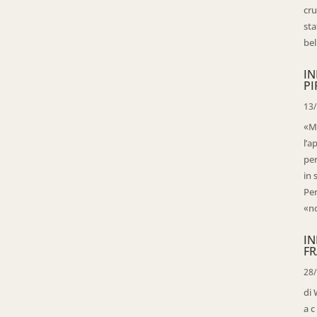
cru
sta
bell
IN
PI
13
«Ma
l’a
per
in 
Per
«no
IN
FR
28
di 
a c