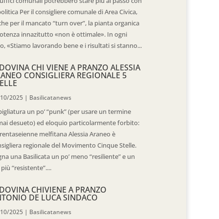
 uffici comunali potrebbero stare più al passo con
politica Per il consigliere comunale di Area Civica,
he per il mancato “turn over”, la pianta organica
otenza innazitutto «non è ottimale». In ogni
o, «Stiamo lavorando bene e i risultati si stanno...
DOVINA CHI VIENE A PRANZO ALESSIA
ANEO CONSIGLIERA REGIONALE 5
ELLE
/10/2025
|
Basilicatanews
igliatura un po’ “punk” (per usare un termine
ai desueto) ed eloquio particolarmente forbito:
trentaseienne melfitana Alessia Araneo è
sigliera regionale del Movimento Cinque Stelle.
na una Basilicata un po’ meno “resiliente” e un
 più “resistente”....
DOVINA CHIVIENE A PRANZO
TONIO DE LUCA SINDACO
/10/2025
|
Basilicatanews