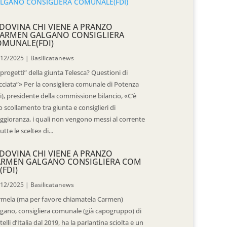
DOVINA CHI VIENE A PRANZO
CARMEN GALGANO CONSIGLIERA
OMUNALE(FDI)
/12/2025
|
Basilicatanews
“progetti” della giunta Telesca? Questioni di
cciata”» Per la consigliera comunale di Potenza
i), presidente della commissione bilancio, «C’è
 scollamento tra giunta e consiglieri di
gioranza, i quali non vengono messi al corrente
tutte le scelte» di...
DOVINA CHI VIENE A PRANZO
ARMEN GALGANO CONSIGLIERA COM
(FDI)
/12/2025
|
Basilicatanews
rmela (ma per favore chiamatela Carmen)
gano, consigliera comunale (già capogruppo) di
telli d’Italia dal 2019, ha la parlantina sciolta e un