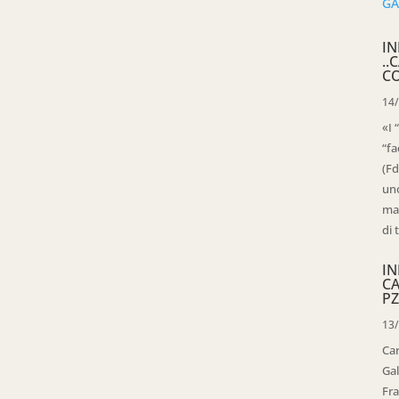
IN
..
C
14
«I 
“fa
(Fd
uno
mag
di 
IN
C
PZ
13
Ca
Gal
Fra