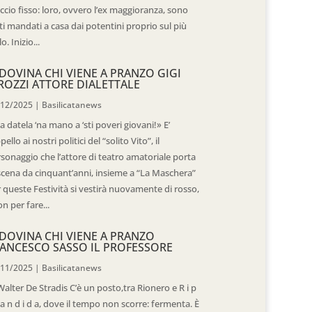
ccio fisso: loro, ovvero l’ex maggioranza, sono
ti mandati a casa dai potentini proprio sul più
o. Inizio...
DOVINA CHI VIENE A PRANZO GIGI
ROZZI ATTORE DIALETTALE
/12/2025
|
Basilicatanews
 datela ‘na mano a ‘sti poveri giovani!» E’
ppello ai nostri politici del “solito Vito”, il
sonaggio che l’attore di teatro amatoriale porta
scena da cinquant’anni, insieme a “La Maschera”
 queste Festività si vestirà nuovamente di rosso,
n per fare...
DOVINA CHI VIENE A PRANZO
ANCESCO SASSO IL PROFESSORE
/11/2025
|
Basilicatanews
Walter De Stradis C’è un posto,tra Rionero e R i p
 a n d i d a, dove il tempo non scorre: fermenta. È