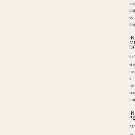
un 
obl
con
bri
IN
M
D
07
si 
tut
lui
fot
sco
doc
IN
PE
21