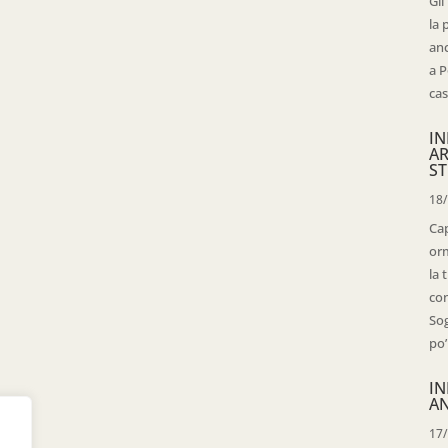
Gli
la 
anc
a P
cas
IN
AR
ST
18
Cap
orm
la 
con
Sog
po’
IN
AN
17