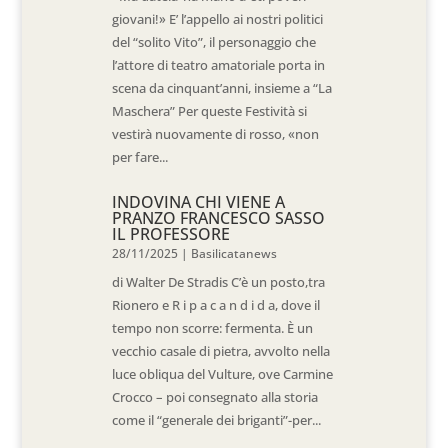
giovani!» E’ l’appello ai nostri politici
del “solito Vito”, il personaggio che
l’attore di teatro amatoriale porta in
scena da cinquant’anni, insieme a “La
Maschera” Per queste Festività si
vestirà nuovamente di rosso, «non
per fare...
INDOVINA CHI VIENE A
PRANZO FRANCESCO SASSO
IL PROFESSORE
28/11/2025
|
Basilicatanews
di Walter De Stradis C’è un posto,tra
Rionero e R i p a c a n d i d a, dove il
tempo non scorre: fermenta. È un
vecchio casale di pietra, avvolto nella
luce obliqua del Vulture, ove Carmine
Crocco – poi consegnato alla storia
come il “generale dei briganti”-per...