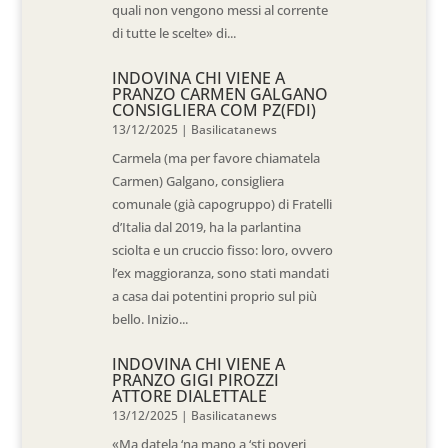
quali non vengono messi al corrente
di tutte le scelte» di...
INDOVINA CHI VIENE A
PRANZO CARMEN GALGANO
CONSIGLIERA COM PZ(FDI)
13/12/2025
|
Basilicatanews
Carmela (ma per favore chiamatela
Carmen) Galgano, consigliera
comunale (già capogruppo) di Fratelli
d’Italia dal 2019, ha la parlantina
sciolta e un cruccio fisso: loro, ovvero
l’ex maggioranza, sono stati mandati
a casa dai potentini proprio sul più
bello. Inizio...
INDOVINA CHI VIENE A
PRANZO GIGI PIROZZI
ATTORE DIALETTALE
13/12/2025
|
Basilicatanews
«Ma datela ‘na mano a ‘sti poveri