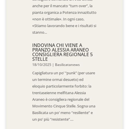
anche per il mancato “turn over”, la
pianta organica a Potenza innazitutto
«non è ottimale». In ogni caso,
«Stiamo lavorando bene e i risultati si
stanno...
INDOVINA CHI VIENE A
PRANZO ALESSIA ARANEO
CONSIGLIERA REGIONALE 5
STELLE
18/10/2025
|
Basilicatanews
Capigliatura un po’ “punk” (per usare
un termine ormai desueto) ed
eloquio particolarmente forbito: la
trentaseienne melfitana Alessia
Araneo è consigliera regionale del
Movimento Cinque Stelle. Sogna una
Basilicata un po’ meno “resiliente” e
un po’ più “resistente”....