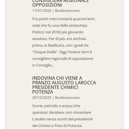
CONSIGLIERA REGIONALE
OPPOSIZIONI
17/01/2026
|
Basilicatanews
Fra pochi mesi compirà quarant’anni
colei che fu una delle sindache(a
Pisticci, nel 2016) più giovaniin
assoluto. Per di più, era anchela
prima, in Basilicata, con i gradi da
“Cinque Stelle”. Oggi Viviana Verri è
consigliere regionale di opposizione
in Consiglio...
INDOVINA CHI VIENE A
PRANZO AUGUSTO LAROCCA
PRESIDENTE CHIMICI
POTENZA
20/12/2025
|
Basilicatanews
Scorie, petrolio e acqua (che
sparisce): decidere, non rimandare
L’analisi senza sconti del presidente
dei Chimici e Fisici di Potenza.