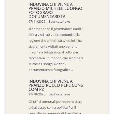
INDOVINA CHI VIENE A
PRANZO MICHELE LUONGO
FOTOGRAFO
DOCUMENTARISTA
07/11/2025
|
Basilicatanews
si domanda se il governatore Bardi li
abbia visti tutti, i 131 comuni della
regione che amministra, ma lui li ha
sicuramente visitati uno per uno,
macchina fotografica al collo, per
raccontare un mondo che scompare.
Michele Luongo, 62 anni,
documentarista fotografico...
INDOVINA CHI VIENE A
PRANZO ROCCO PEPE CONS
COM PZ
21/10/2025
|
Basilicatanews
Gli uffici comunali potrebbero stare
più al passo con la politica Per il
consigliere comunale di Area Civica,