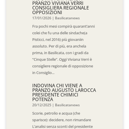
PRANZO VIVIANA VERRI
CONSIGLIERA REGIONALE
OPPOSIZIONI
17/01/2026
|
Basilicatanews
Fra pochi mesi compirà quarant’anni
colei che fu una delle sindache(a
Pisticci, nel 2016) più giovaniin
assoluto. Per di più, era anchela
prima, in Basilicata, con i gradi da
“Cinque Stelle”. Oggi Viviana Verri è
consigliere regionale di opposizione
in Consiglio...
INDOVINA CHI VIENE A
PRANZO AUGUSTO LAROCCA
PRESIDENTE CHIMICI
POTENZA
20/12/2025
|
Basilicatanews
Scorie, petrolio e acqua (che
sparisce): decidere, non rimandare
L’analisi senza sconti del presidente