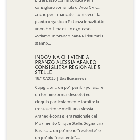
più al passo con la politica Per il
consigliere comunale di Area Civica,
anche per il mancato “turn over”, la
pianta organica a Potenza innazitutto
«non è ottimale». In ogni caso,
«Stiamo lavorando bene e i risultati si
stanno...
INDOVINA CHI VIENE A
PRANZO ALESSIA ARANEO
CONSIGLIERA REGIONALE 5
STELLE
18/10/2025
|
Basilicatanews
Capigliatura un po’ “punk” (per usare
un termine ormai desueto) ed
eloquio particolarmente forbito: la
trentaseienne melfitana Alessia
Araneo è consigliera regionale del
Movimento Cinque Stelle. Sogna una
Basilicata un po’ meno “resiliente” e
un po’ più “resistente”....