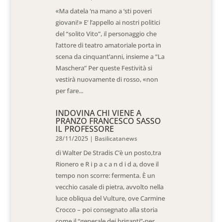
«Ma datela ‘na mano a ‘sti poveri
giovani!» E’ l’appello ai nostri politici
del “solito Vito”, il personaggio che
l’attore di teatro amatoriale porta in
scena da cinquant’anni, insieme a “La
Maschera” Per queste Festività si
vestirà nuovamente di rosso, «non
per fare...
INDOVINA CHI VIENE A
PRANZO FRANCESCO SASSO
IL PROFESSORE
28/11/2025
|
Basilicatanews
di Walter De Stradis C’è un posto,tra
Rionero e R i p a c a n d i d a, dove il
tempo non scorre: fermenta. È un
vecchio casale di pietra, avvolto nella
luce obliqua del Vulture, ove Carmine
Crocco – poi consegnato alla storia
come il “generale dei briganti”-per...