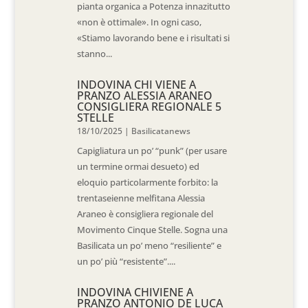
pianta organica a Potenza innazitutto
«non è ottimale». In ogni caso,
«Stiamo lavorando bene e i risultati si
stanno...
INDOVINA CHI VIENE A
PRANZO ALESSIA ARANEO
CONSIGLIERA REGIONALE 5
STELLE
18/10/2025
|
Basilicatanews
Capigliatura un po’ “punk” (per usare
un termine ormai desueto) ed
eloquio particolarmente forbito: la
trentaseienne melfitana Alessia
Araneo è consigliera regionale del
Movimento Cinque Stelle. Sogna una
Basilicata un po’ meno “resiliente” e
un po’ più “resistente”....
INDOVINA CHIVIENE A
PRANZO ANTONIO DE LUCA