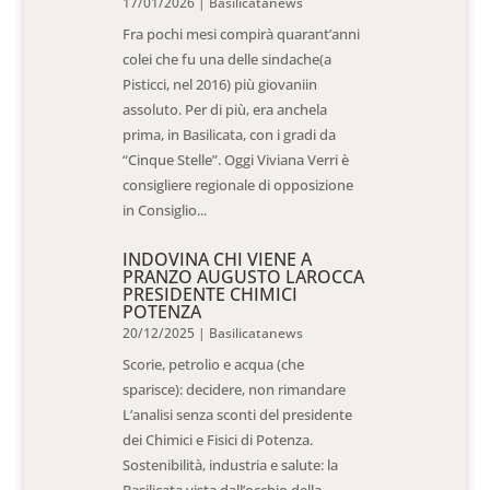
17/01/2026
|
Basilicatanews
Fra pochi mesi compirà quarant’anni
colei che fu una delle sindache(a
Pisticci, nel 2016) più giovaniin
assoluto. Per di più, era anchela
prima, in Basilicata, con i gradi da
“Cinque Stelle”. Oggi Viviana Verri è
consigliere regionale di opposizione
in Consiglio...
INDOVINA CHI VIENE A
PRANZO AUGUSTO LAROCCA
PRESIDENTE CHIMICI
POTENZA
20/12/2025
|
Basilicatanews
Scorie, petrolio e acqua (che
sparisce): decidere, non rimandare
L’analisi senza sconti del presidente
dei Chimici e Fisici di Potenza.
Sostenibilità, industria e salute: la