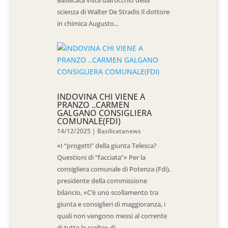
Basilicata vista dall’occhio della
scienza di Walter De Stradis Il dottore
in chimica Augusto...
INDOVINA CHI VIENE A
PRANZO ..CARMEN
GALGANO CONSIGLIERA
COMUNALE(FDI)
14/12/2025
|
Basilicatanews
«I “progetti” della giunta Telesca?
Questioni di “facciata”» Per la
consigliera comunale di Potenza (Fdi),
presidente della commissione
bilancio, «C’è uno scollamento tra
giunta e consiglieri di maggioranza, i
quali non vengono messi al corrente
di tutte le scelte» di...