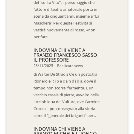
del “solito Vito”, il personaggio che
l’attore di teatro amatoriale porta in
scena da cinquant’anni, insieme a “La
Maschera” Per queste Festività si
vestirà nuovamente di rosso, «non
per fare...
INDOVINA CHI VIENE A
PRANZO FRANCESCO SASSO
IL PROFESSORE
28/11/2025
|
Basilicatanews
di Walter De Stradis C’è un posto,tra
Rionero e R i p a c a n d i d a, dove il
tempo non scorre: fermenta. È un
vecchio casale di pietra, avvolto nella
luce obliqua del Vulture, ove Carmine
Crocco – poi consegnato alla storia
come il “generale dei briganti”-per...
INDOVINA CHI VIENE A
PRANZO MICHELE LUONGO