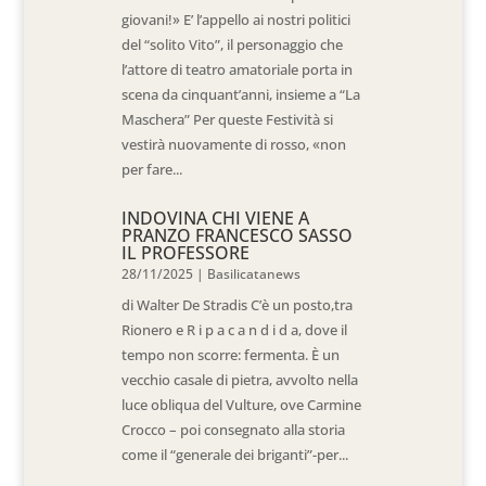
giovani!» E’ l’appello ai nostri politici
del “solito Vito”, il personaggio che
l’attore di teatro amatoriale porta in
scena da cinquant’anni, insieme a “La
Maschera” Per queste Festività si
vestirà nuovamente di rosso, «non
per fare...
INDOVINA CHI VIENE A
PRANZO FRANCESCO SASSO
IL PROFESSORE
28/11/2025
|
Basilicatanews
di Walter De Stradis C’è un posto,tra
Rionero e R i p a c a n d i d a, dove il
tempo non scorre: fermenta. È un
vecchio casale di pietra, avvolto nella
luce obliqua del Vulture, ove Carmine
Crocco – poi consegnato alla storia
come il “generale dei briganti”-per...