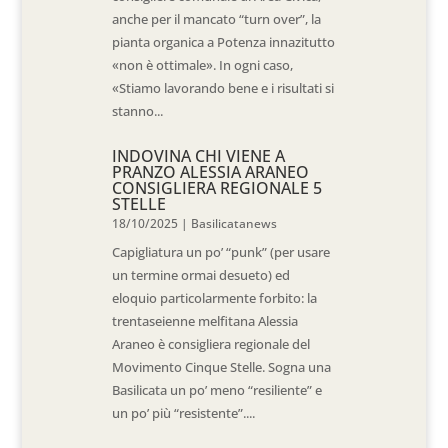
anche per il mancato “turn over”, la
pianta organica a Potenza innazitutto
«non è ottimale». In ogni caso,
«Stiamo lavorando bene e i risultati si
stanno...
INDOVINA CHI VIENE A
PRANZO ALESSIA ARANEO
CONSIGLIERA REGIONALE 5
STELLE
18/10/2025
|
Basilicatanews
Capigliatura un po’ “punk” (per usare
un termine ormai desueto) ed
eloquio particolarmente forbito: la
trentaseienne melfitana Alessia
Araneo è consigliera regionale del
Movimento Cinque Stelle. Sogna una
Basilicata un po’ meno “resiliente” e
un po’ più “resistente”....