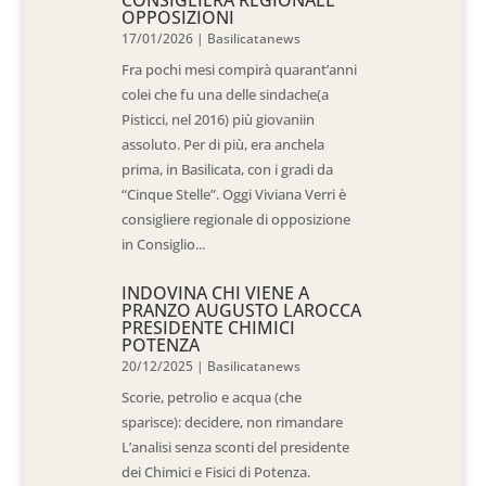
CONSIGLIERA REGIONALE
OPPOSIZIONI
17/01/2026
|
Basilicatanews
Fra pochi mesi compirà quarant’anni
colei che fu una delle sindache(a
Pisticci, nel 2016) più giovaniin
assoluto. Per di più, era anchela
prima, in Basilicata, con i gradi da
“Cinque Stelle”. Oggi Viviana Verri è
consigliere regionale di opposizione
in Consiglio...
INDOVINA CHI VIENE A
PRANZO AUGUSTO LAROCCA
PRESIDENTE CHIMICI
POTENZA
20/12/2025
|
Basilicatanews
Scorie, petrolio e acqua (che
sparisce): decidere, non rimandare
L’analisi senza sconti del presidente
dei Chimici e Fisici di Potenza.