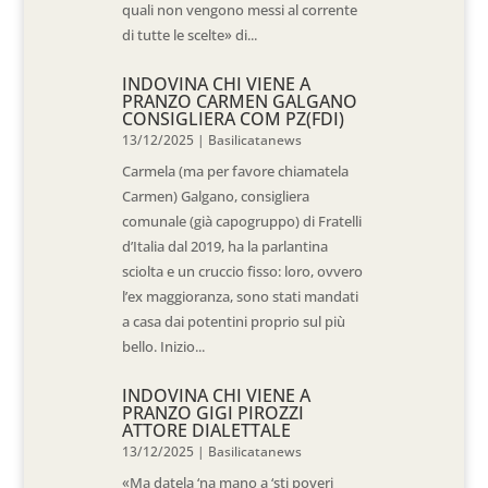
quali non vengono messi al corrente
di tutte le scelte» di...
INDOVINA CHI VIENE A
PRANZO CARMEN GALGANO
CONSIGLIERA COM PZ(FDI)
13/12/2025
|
Basilicatanews
Carmela (ma per favore chiamatela
Carmen) Galgano, consigliera
comunale (già capogruppo) di Fratelli
d’Italia dal 2019, ha la parlantina
sciolta e un cruccio fisso: loro, ovvero
l’ex maggioranza, sono stati mandati
a casa dai potentini proprio sul più
bello. Inizio...
INDOVINA CHI VIENE A
PRANZO GIGI PIROZZI
ATTORE DIALETTALE
13/12/2025
|
Basilicatanews
«Ma datela ‘na mano a ‘sti poveri