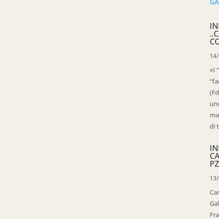
IN
..
C
14
«I 
“fa
(Fd
uno
mag
di 
IN
C
PZ
13
Ca
Gal
Fra