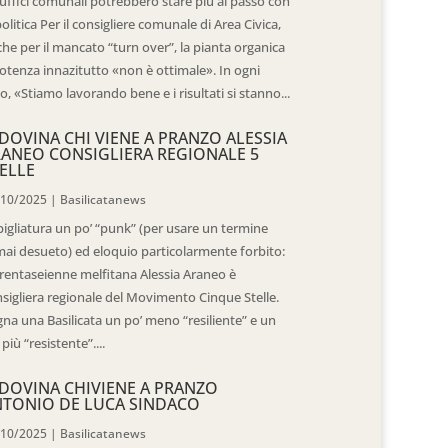
 uffici comunali potrebbero stare più al passo con
politica Per il consigliere comunale di Area Civica,
he per il mancato “turn over”, la pianta organica
otenza innazitutto «non è ottimale». In ogni
o, «Stiamo lavorando bene e i risultati si stanno...
DOVINA CHI VIENE A PRANZO ALESSIA
ANEO CONSIGLIERA REGIONALE 5
ELLE
/10/2025
|
Basilicatanews
igliatura un po’ “punk” (per usare un termine
ai desueto) ed eloquio particolarmente forbito:
trentaseienne melfitana Alessia Araneo è
sigliera regionale del Movimento Cinque Stelle.
na una Basilicata un po’ meno “resiliente” e un
 più “resistente”....
DOVINA CHIVIENE A PRANZO
TONIO DE LUCA SINDACO
/10/2025
|
Basilicatanews