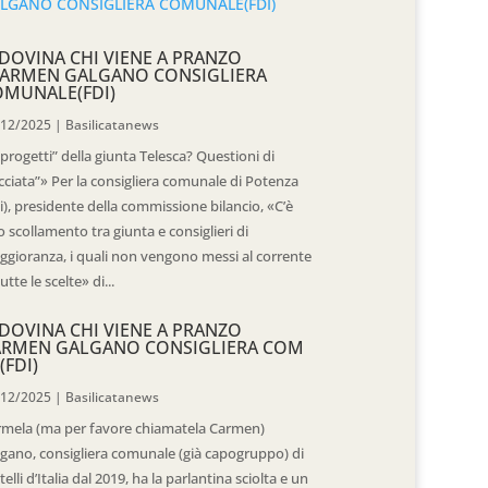
DOVINA CHI VIENE A PRANZO
CARMEN GALGANO CONSIGLIERA
OMUNALE(FDI)
/12/2025
|
Basilicatanews
“progetti” della giunta Telesca? Questioni di
cciata”» Per la consigliera comunale di Potenza
i), presidente della commissione bilancio, «C’è
 scollamento tra giunta e consiglieri di
gioranza, i quali non vengono messi al corrente
tutte le scelte» di...
DOVINA CHI VIENE A PRANZO
ARMEN GALGANO CONSIGLIERA COM
(FDI)
/12/2025
|
Basilicatanews
rmela (ma per favore chiamatela Carmen)
gano, consigliera comunale (già capogruppo) di
telli d’Italia dal 2019, ha la parlantina sciolta e un