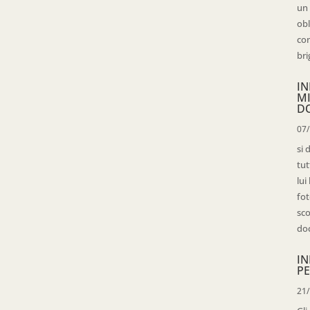
un 
obl
con
bri
IN
M
D
07
si 
tut
lui
fot
sco
doc
IN
PE
21