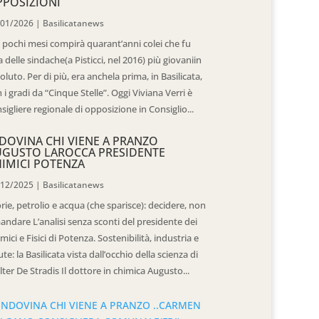
POSIZIONI
/01/2026
|
Basilicatanews
 pochi mesi compirà quarant’anni colei che fu
 delle sindache(a Pisticci, nel 2016) più giovaniin
oluto. Per di più, era anchela prima, in Basilicata,
 i gradi da “Cinque Stelle”. Oggi Viviana Verri è
sigliere regionale di opposizione in Consiglio...
DOVINA CHI VIENE A PRANZO
UGUSTO LAROCCA PRESIDENTE
IMICI POTENZA
/12/2025
|
Basilicatanews
rie, petrolio e acqua (che sparisce): decidere, non
andare L’analisi senza sconti del presidente dei
mici e Fisici di Potenza. Sostenibilità, industria e
ute: la Basilicata vista dall’occhio della scienza di
ter De Stradis Il dottore in chimica Augusto...