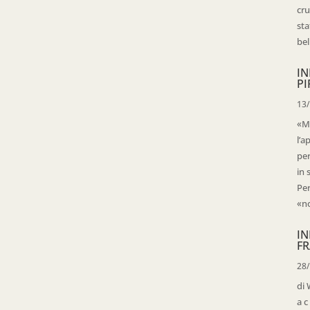
cru
sta
bell
IN
PI
13
«Ma
l’a
per
in 
Per
«no
IN
FR
28
di 
a c