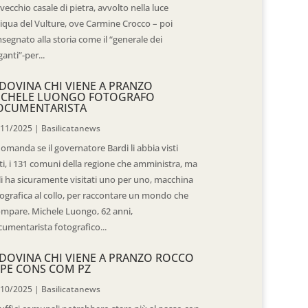
vecchio casale di pietra, avvolto nella luce
iqua del Vulture, ove Carmine Crocco – poi
segnato alla storia come il “generale dei
ganti”-per...
DOVINA CHI VIENE A PRANZO
ICHELE LUONGO FOTOGRAFO
OCUMENTARISTA
/11/2025
|
Basilicatanews
domanda se il governatore Bardi li abbia visti
ti, i 131 comuni della regione che amministra, ma
 li ha sicuramente visitati uno per uno, macchina
ografica al collo, per raccontare un mondo che
mpare. Michele Luongo, 62 anni,
umentarista fotografico...
DOVINA CHI VIENE A PRANZO ROCCO
PE CONS COM PZ
/10/2025
|
Basilicatanews