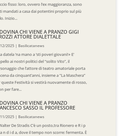
ccio fisso: loro, ovvero l’ex maggioranza, sono
ti mandati a casa dai potentini proprio sul più
o. Inizio...
DOVINA CHI VIENE A PRANZO GIGI
ROZZI ATTORE DIALETTALE
/12/2025
|
Basilicatanews
 datela ‘na mano a ‘sti poveri giovani!» E’
ppello ai nostri politici del “solito Vito”, il
sonaggio che l’attore di teatro amatoriale porta
scena da cinquant’anni, insieme a “La Maschera”
 queste Festività si vestirà nuovamente di rosso,
n per fare...
DOVINA CHI VIENE A PRANZO
ANCESCO SASSO IL PROFESSORE
/11/2025
|
Basilicatanews
Walter De Stradis C’è un posto,tra Rionero e R i p
 a n d i d a, dove il tempo non scorre: fermenta. È