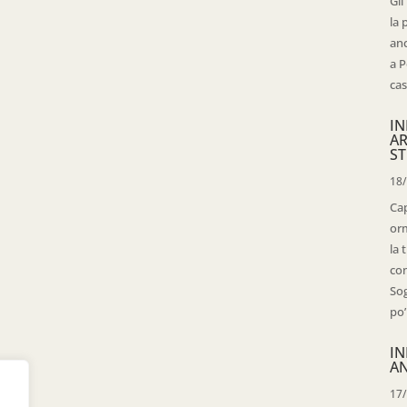
Gli
la 
anc
a P
cas
IN
AR
ST
18
Cap
orm
la 
con
Sog
po’
IN
AN
17