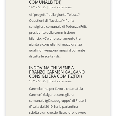
COMUNALE(FDI)
14/12/2025
|
Basilicatanews
«I “progetti” della giunta Telesca?
Questioni di “facciata”» Per la
consigliera comunale di Potenza (Fdi),
presidente della commissione
bilancio, «C’è uno scollamento tra
giunta e consiglieri di maggioranza, i
quali non vengono messi al corrente
di tutte le scelte» di...
INDOVINA CHI VIENE A
PRANZO CARMEN GALGANO
CONSIGLIERA COM PZ(FDI)
13/12/2025
|
Basilicatanews
Carmela (ma per favore chiamatela
Carmen) Galgano, consigliera
comunale (già capogruppo) di Fratelli
d’Italia dal 2019, ha la parlantina
sciolta e un cruccio fisso: loro, ovvero