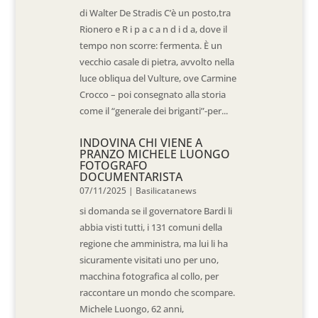
di Walter De Stradis C’è un posto,tra
Rionero e R i p a c a n d i d a, dove il
tempo non scorre: fermenta. È un
vecchio casale di pietra, avvolto nella
luce obliqua del Vulture, ove Carmine
Crocco – poi consegnato alla storia
come il “generale dei briganti”-per...
INDOVINA CHI VIENE A
PRANZO MICHELE LUONGO
FOTOGRAFO
DOCUMENTARISTA
07/11/2025
|
Basilicatanews
si domanda se il governatore Bardi li
abbia visti tutti, i 131 comuni della
regione che amministra, ma lui li ha
sicuramente visitati uno per uno,
macchina fotografica al collo, per
raccontare un mondo che scompare.
Michele Luongo, 62 anni,